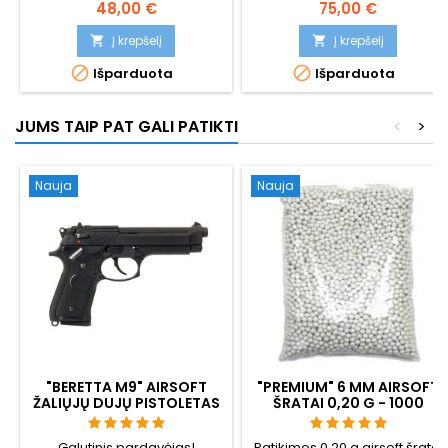
tikroviškiausių spyruoklinių
užraktu. Naudojami CO2
48,00 €
75,00 €
kopijų - galinga, tiksli, maloni
šoviniai.
laikyti ir paprasta naudoti.
Į krepšelį
Į krepšelį


Dykumos kamufliažas ir


Išparduota
Išparduota
bėgelis priedams tvirtinti.
JUMS TAIP PAT GALI PATIKTI
<
>
Nauja
Nauja
"BERETTA M9" AIRSOFT
"PREMIUM" 6 MM AIRSOFT
ŽALIŲJŲ DUJŲ PISTOLETAS
ŠRATAI 0,20 G - 1000
SU ATOVEIKSMIU (GBB)
ŠOVINIŲ, BE UŽSTRIGIMO,
ŠAUDYMAS TIESIAI
Galutinis pardavėjas!
Patikimos 0,20 g airsoft šratai