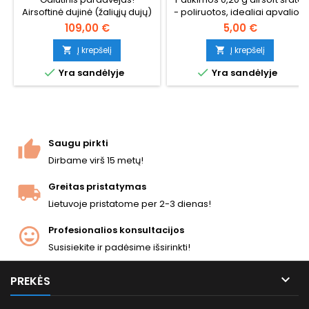
Airsoftinė dujinė (žaliųjų dujų)
- poliruotos, idealiai apvalios,
"Beretta M9" kopija su dujine
patikimai paduodamos per
109,00 €
5,00 €
atbuline eiga (GBB) - šaudant
bet kokį šovinį. 1000 šovinių,
ginklas juda ir atšoka.
tinkamų "hi-caps", dujinėms
Į krepšelį
Į krepšelį


granatoms ir standartiniams


Yra sandėlyje
Yra sandėlyje
dėklams. Neužsikišimo
garantija, tiesus šaudymas.
Saugu pirkti
Dirbame virš 15 metų!
Greitas pristatymas
Lietuvoje pristatome per 2-3 dienas!
Profesionalios konsultacijos
Susisiekite ir padėsime išsirinkti!

PREKĖS