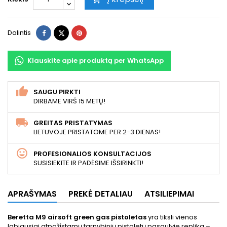
Dalintis
Twitter
Pinterest
Dalintis
Klauskite apie produktą per WhatsApp
SAUGU PIRKTI
DIRBAME VIRŠ 15 METŲ!
GREITAS PRISTATYMAS
LIETUVOJE PRISTATOME PER 2-3 DIENAS!
PROFESIONALIOS KONSULTACIJOS
SUSISIEKITE IR PADĖSIME IŠSIRINKTI!
APRAŠYMAS
PREKĖ DETALIAU
ATSILIEPIMAI
Beretta M9 airsoft green gas pistoletas
yra tiksli vienos
labiausiai atpažįstamų tarnybinių pistoletų pasaulyje replika –