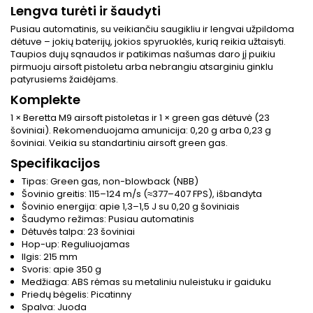
Lengva turėti ir šaudyti
Pusiau automatinis, su veikiančiu saugikliu ir lengvai užpildoma
dėtuve – jokių baterijų, jokios spyruoklės, kurią reikia užtaisyti.
Taupios dujų sąnaudos ir patikimas našumas daro jį puikiu
pirmuoju airsoft pistoletu arba nebrangiu atsarginiu ginklu
patyrusiems žaidėjams.
Komplekte
1 × Beretta M9 airsoft pistoletas ir 1 × green gas dėtuvė (23
šoviniai). Rekomenduojama amunicija: 0,20 g arba 0,23 g
šoviniai. Veikia su standartiniu airsoft green gas.
Specifikacijos
Tipas: Green gas, non-blowback (NBB)
Šovinio greitis: 115–124 m/s (≈377–407 FPS), išbandyta
Šovinio energija: apie 1,3–1,5 J su 0,20 g šoviniais
Šaudymo režimas: Pusiau automatinis
Dėtuvės talpa: 23 šoviniai
Hop-up: Reguliuojamas
Ilgis: 215 mm
Svoris: apie 350 g
Medžiaga: ABS rėmas su metaliniu nuleistuku ir gaiduku
Priedų bėgelis: Picatinny
Spalva: Juoda