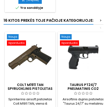
apsaugo vožtuvus bei

Yra sandėlyje
sandariklius, todėl jūsų GBB
tarnauja ilgiau. Stiprus,
stabilus slėgis - didesnis
16 KITOS PREKĖS TOJE PAČIOJE KATEGORIJOJE:
>
atstumas, didesnis tikslumas
ir aiški atatranka. 1 l talpos
<
buteliukas.
Nauja
Nauja
Išparduota
Išparduota
COLT M1911 TAN
TAURUS PT24/7
SPYRUOKLINIS PISTOLETAS
PNEUMATINIS CO2
SU METALINIU ŠLIAUŽIKLIU
PISTOLETAS SU METALINIU
ŠLIUZU
Sprinterinis airsoft pistoletas
Airsoftinis dujinis pistoletas
Colt M1911 TAN, viena iš
"Taurus 24/7" su metaliniu