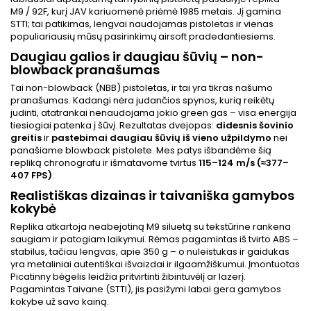
M9 / 92F, kurį JAV kariuomenė priėmė 1985 metais. Jį gamina
STTI; tai patikimas, lengvai naudojamas pistoletas ir vienas
populiariausių mūsų pasirinkimų airsoft pradedantiesiems.
Daugiau galios ir daugiau šūvių – non-
blowback pranašumas
Tai non-blowback (NBB) pistoletas, ir tai yra tikras našumo
pranašumas. Kadangi nėra judančios spynos, kurią reikėtų
judinti, atatrankai nenaudojama jokio green gas – visa energija
tiesiogiai patenka į šūvį. Rezultatas dvejopas:
didesnis šovinio
greitis
ir
pastebimai daugiau šūvių iš vieno užpildymo
nei
panašiame blowback pistolete. Mes patys išbandėme šią
repliką chronografu ir išmatavome tvirtus
115–124 m/s (≈377–
407 FPS)
.
Realistiškas dizainas ir taivaniška gamybos
kokybė
Replika atkartoja neabejotiną M9 siluetą su tekstūrine rankena
saugiam ir patogiam laikymui. Rėmas pagamintas iš tvirto ABS –
stabilus, tačiau lengvas, apie 350 g – o nuleistukas ir gaidukas
yra metaliniai autentiškai išvaizdai ir ilgaamžiškumui. Įmontuotas
Picatinny bėgelis leidžia pritvirtinti žibintuvėlį ar lazerį.
Pagamintas Taivane (STTI), jis pasižymi labai gera gamybos
kokybe už savo kainą.