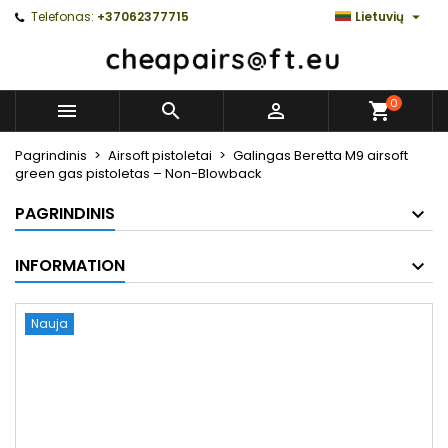

Telefonas:
+37062377715
Lietuvių
0



Pagrindinis
Airsoft pistoletai
Galingas Beretta M9 airsoft
green gas pistoletas – Non-Blowback
PAGRINDINIS
INFORMATION
Nauja