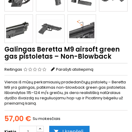
Galingas Beretta M9 airsoft green
gas pistoletas – Non-Blowback
Reitingas
Parašyti atsiliepimą
Vienas iš mūsų perkamiausių pradedančiųjų pistoletų – Beretta
M9 yra galingas, patikimas non-blowback green gas pistoletas.
Išbandytas 115–124 m/s greičiu, jis dera realistišką natūralaus
dydžio išvaizdą su reguliuojamu hop-up ir Picatinny bėgeliu už
prieinamą kainą.
57,00 €
Su mokesčiais
Į krepšelį
Kiekis
