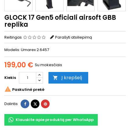
GLOCK 17 Gen5 oficiali airsoft GBB
replika
Reitingas
Parašyti atsiliepimą
Modelis: Umarex 2.6457
199,00 €
Su mokesčiais
Į krepšelį
Kiekis


Paskutinė prekė
Dalintis
Twitter
Pinterest
Dalintis
Klauskite apie produktą per WhatsApp