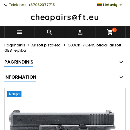

Telefonas:
+37062377715
Lietuvių
0



Pagrindinis
Airsoft pistoletai
GLOCK 17 Gen5 oficiali airsoft
GBB replika
PAGRINDINIS
INFORMATION
Nauja