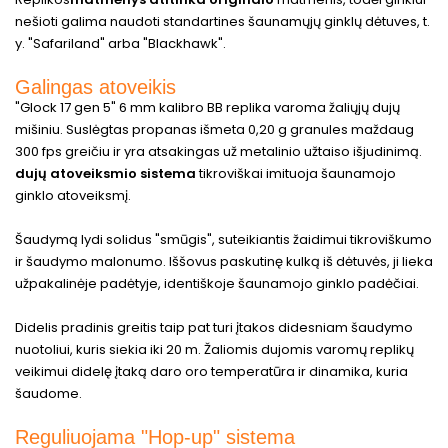
nešioti galima naudoti standartines šaunamųjų ginklų dėtuves, t.
y. "Safariland" arba "Blackhawk".
Galingas atoveikis
"Glock 17 gen 5" 6 mm kalibro BB replika varoma žaliųjų dujų
mišiniu. Suslėgtas propanas išmeta 0,20 g granules maždaug
300 fps greičiu ir yra atsakingas už metalinio užtaiso išjudinimą.
dujų atoveiksmio sistema
tikroviškai imituoja šaunamojo
ginklo atoveiksmį.
Šaudymą lydi solidus "smūgis", suteikiantis žaidimui tikroviškumo
ir šaudymo malonumo. Iššovus paskutinę kulką iš dėtuvės, ji lieka
užpakalinėje padėtyje, identiškoje šaunamojo ginklo padėčiai.
Didelis pradinis greitis taip pat turi įtakos didesniam šaudymo
nuotoliui, kuris siekia iki 20 m. Žaliomis dujomis varomų replikų
veikimui didelę įtaką daro oro temperatūra ir dinamika, kuria
šaudome.
Reguliuojama "Hop-up" sistema