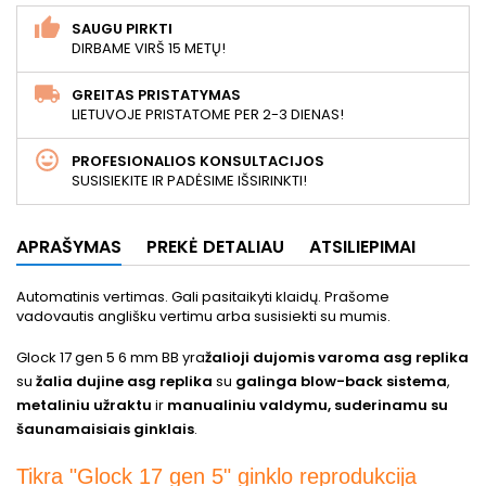
SAUGU PIRKTI
DIRBAME VIRŠ 15 METŲ!
GREITAS PRISTATYMAS
LIETUVOJE PRISTATOME PER 2-3 DIENAS!
PROFESIONALIOS KONSULTACIJOS
SUSISIEKITE IR PADĖSIME IŠSIRINKTI!
APRAŠYMAS
PREKĖ DETALIAU
ATSILIEPIMAI
Automatinis vertimas. Gali pasitaikyti klaidų. Prašome
vadovautis anglišku vertimu arba susisiekti su mumis.
Glock 17 gen 5 6 mm BB yra
žalioji dujomis varoma asg replika
su
žalia dujine asg replika
su
galinga blow-back sistema
,
metaliniu užraktu
ir
manualiniu valdymu, suderinamu su
šaunamaisiais ginklais
.
Tikra "Glock 17 gen 5" ginklo reprodukcija