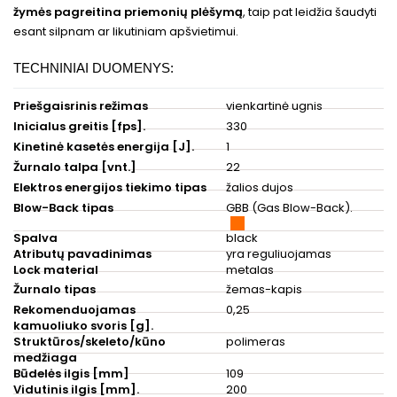
žymės pagreitina priemonių plėšymą
, taip pat leidžia šaudyti
esant silpnam ar likutiniam apšvietimui.
TECHNINIAI DUOMENYS:
Priešgaisrinis režimas
vienkartinė ugnis
Inicialus greitis [fps].
330
Kinetinė kasetės energija [J].
1
Žurnalo talpa [vnt.]
22
Elektros energijos tiekimo tipas
žalios dujos
Blow-Back tipas
GBB (Gas Blow-Back).
Spalva
black
Atributų pavadinimas
yra reguliuojamas
Lock material
metalas
Žurnalo tipas
žemas-kapis
Rekomenduojamas
0,25
kamuoliuko svoris [g].
Struktūros/skeleto/kūno
polimeras
medžiaga
Būdelės ilgis [mm]
109
Vidutinis ilgis [mm].
200