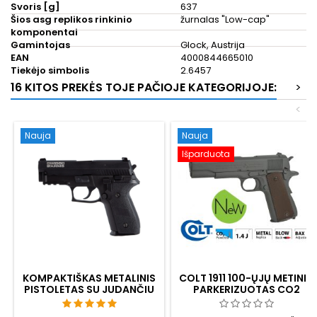
Svoris [g]
637
Šios asg replikos rinkinio
žurnalas "Low-cap"
komponentai
Gamintojas
Glock, Austrija
EAN
4000844665010
Tiekėjo simbolis
2.6457
16 KITOS PREKĖS TOJE PAČIOJE KATEGORIJOJE:
>
<
Nauja
Nauja
Išparduota
KOMPAKTIŠKAS METALINIS
COLT 1911 100-ŲJŲ METINIŲ
PISTOLETAS SU JUDANČIU
PARKERIZUOTAS CO2
ŠLIAUŽIKLIU SIG SAUER
AIRSOFT
P229