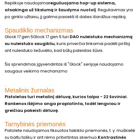
Replikoje naudojama
reguliuojama hop-up sistema,
atsakinga už tikslumą ir šaudymo nuotolį
. Reguliavimas yra
po ginklo užtaisu, jį galima pasiekti iš dalies išardžius repliką.
Spaudiklio mechanizmas
Glock 17 gen 5Glock 17 gen 5 turi
DAO nuleistuko mechanizmą
su nuleistuko saugikliu
, kuris priverčia tinkamai padėti pirštą
ant nuleistuko liežuvėlio, kad būtų paleistas šūvis.
Šis sprendimas įgyvendintas iš "Glock" serijoje naudojamo
saugaus veikimo mechanizmo
.
Metalinis žurnalas
Pistoletas turi metalinį dėtuvę, kurios talpa - 22 šoviniai.
Rankenos išėjimo anga praplatinta, todėl lengviau ir
greičiau pakeisti dėtuvę.
Tarnybinės priemonės
Pistolete naudojamos fiksuotos taikiklio priemonės, t. y. muškietė
su baltu tašku ir ant rėmo pritvirtintas skiemuo.
Kontrastinės