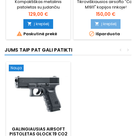
Kompaktiškas metalinis
Tikroviškiausios airsofto "Colt
pistoletas su judančiu
M1911" kopijos rinkoje!
šliaužikliu Sig Sauer P229 aka
Cybergun 180532.
129,00 €
150,00 €
Navy.
Į krepšelį
Į krepšelį




Paskutinė prekė
Išparduota
JUMS TAIP PAT GALI PATIKTI
<
>
Nauja
GALINGIAUSIAS AIRSOFT
PISTOLETAS GLOCK 19 CO2