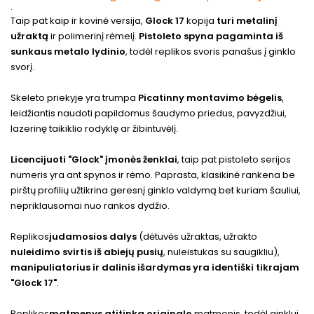
.
Taip pat kaip ir kovinė versija,
Glock 17
kopija
turi metalinį
užraktą
ir polimerinį rėmelį.
Pistoleto spyna pagaminta iš
sunkaus metalo lydinio
, todėl replikos svoris panašus į ginklo
svorį.
Skeleto priekyje yra trumpa
Picatinny montavimo bėgelis
,
leidžiantis naudoti papildomus šaudymo priedus, pavyzdžiui,
lazerinę taikiklio rodyklę ar žibintuvėlį.
Licencijuoti "Glock" įmonės ženklai
, taip pat pistoleto serijos
numeris yra ant spynos ir rėmo. Paprasta, klasikinė rankena be
pirštų profilių užtikrina geresnį ginklo valdymą bet kuriam šauliui,
nepriklausomai nuo rankos dydžio.
Replikos
judamosios dalys
(dėtuvės užraktas, užrakto
nuleidimo svirtis iš abiejų pusių
, nuleistukas su saugikliu),
manipuliatorius ir dalinis išardymas yra identiški tikrajam
"Glock 17"
.
Replikos
matmenys atitinka originalo
matmenis, todėl ginklui