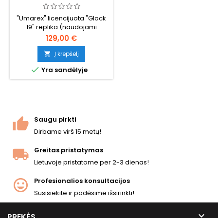
"Umarex" licencijuota "Glock
19" replika (naudojami
originalūs "Glock" prekių
129,00 €
ženklai ir žymėjimai).
Į krepšelį


Yra sandėlyje
Saugu pirkti
Dirbame virš 15 metų!
Greitas pristatymas
Lietuvoje pristatome per 2-3 dienas!
Profesionalios konsultacijos
Susisiekite ir padėsime išsirinkti!

PREKĖS