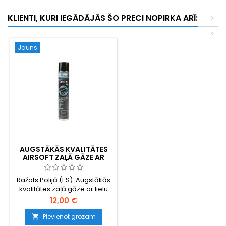
KLIENTI, KURI IEGĀDĀJĀS ŠO PRECI NOPIRKA ARĪ:
>
<
Jauns
AUGSTĀKĀS KVALITĀTES
AIRSOFT ZAĻĀ GĀZE AR
SILIKONA EĻĻU – 1 LITRS,
RAŽOTA ES
Ražots Polijā (ES). Augstākās
kvalitātes zaļā gāze ar lielu
silikona eļļas devu — katra
12,00 €
šāviena laikā eļļo un aizsargā
vārstus un blīvējumus,
Pievienot grozam

tādējādi pagarinot jūsu GBB