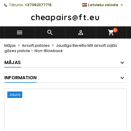

Tālrunis:
+37062377715
Latviešu valoda
0



Mājas
Airsoft pistoles
Jaudīga Beretta M9 airsoft zaļās
gāzes pistole – Non-Blowback
MĀJAS
INFORMATION
Jauns