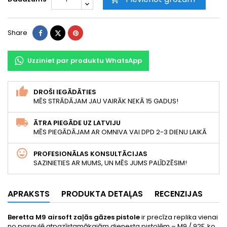
Share
Tweet
Pinterest
Share
Uzziniet par produktu WhatsApp
DROŠI IEGĀDĀTIES
MĒS STRĀDĀJAM JAU VAIRĀK NEKĀ 15 GADUS!
ĀTRA PIEGĀDE UZ LATVIJU
MĒS PIEGĀDĀJAM AR OMNIVA VAI DPD 2-3 DIENU LAIKĀ
PROFESIONĀLAS KONSULTĀCIJAS
SAZINIETIES AR MUMS, UN MĒS JUMS PALĪDZĒSIM!
APRAKSTS
PRODUKTA DETAĻAS
RECENZIJAS
Beretta M9 airsoft zaļās gāzes pistole
ir precīza replika vienai
no pasaulē atpazīstamākajām dienesta pistolēm – M9 / 92F, ko