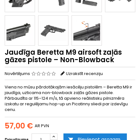
Jaudīga Beretta M9 airsoft zaļās
gāzes pistole – Non-Blowback
Novērtējums
Uzrakstīt recenziju
Viena no mūsu pārdotākajām iesācēju pistolēm – Beretta M9 ir
jaudīga, uzticama non-blowback zaļās gāzes pistole.
Pārbaudīta ar 115–124 m/s, tā apvieno reālistisku pilnizmēra
izskatu ar regulējamu hop-up un Picatinny sliedi par izdevīgu
cenu.
57,00 €
AR PVN
Pievienot grozam
Daudzums
