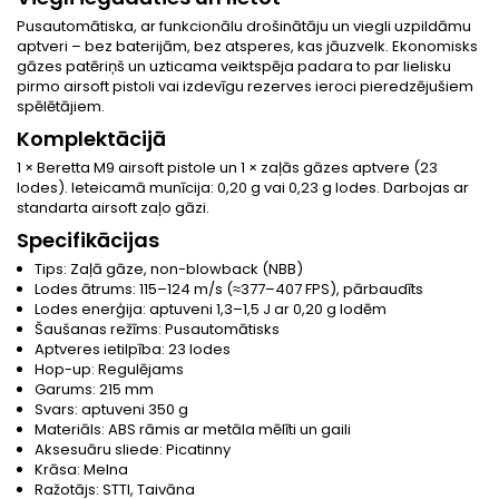
Pusautomātiska, ar funkcionālu drošinātāju un viegli uzpildāmu
aptveri – bez baterijām, bez atsperes, kas jāuzvelk. Ekonomisks
gāzes patēriņš un uzticama veiktspēja padara to par lielisku
pirmo airsoft pistoli vai izdevīgu rezerves ieroci pieredzējušiem
spēlētājiem.
Komplektācijā
1 × Beretta M9 airsoft pistole un 1 × zaļās gāzes aptvere (23
lodes). Ieteicamā munīcija: 0,20 g vai 0,23 g lodes. Darbojas ar
standarta airsoft zaļo gāzi.
Specifikācijas
Tips: Zaļā gāze, non-blowback (NBB)
Lodes ātrums: 115–124 m/s (≈377–407 FPS), pārbaudīts
Lodes enerģija: aptuveni 1,3–1,5 J ar 0,20 g lodēm
Šaušanas režīms: Pusautomātisks
Aptveres ietilpība: 23 lodes
Hop-up: Regulējams
Garums: 215 mm
Svars: aptuveni 350 g
Materiāls: ABS rāmis ar metāla mēlīti un gaili
Aksesuāru sliede: Picatinny
Krāsa: Melna
Ražotājs: STTI, Taivāna