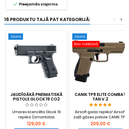

Pieejamās vispirms
kalpošanas laiku. Spēcīgs,
stabils spiediens nodrošina
lielāku šaušanas attālumu,
16 PRODUKTU TAJĀ PAT KATEGORIJĀ:
<
>
precīzāku šaušanu un izteiktu
atsitienu. 1 l pudele.
Jauns
Jauns
Nav noliktavā
JAUDĪGĀKĀ PNEIMATISKĀ
CANIK TP9 ELITE COMBAT
PISTOLE GLOCK 19 CO2
TAN V.2
Umarex licencēta Glock 19
Airsoft gada replika! Airsoft
replika (izmantotas
zaļā gāzes pistole CANIK TP9
oriģinālās Glock preču zīmes
Elite Combat - oficiāla CANIK
129,00 €
209,00 €
un marķējumi).
replika TAN krāsā, izgatavota