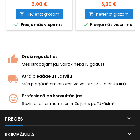
magazīnu piepilda dažu
apaļas, droša padeve caur
6,00 €
5,00 €
sekunžu laikā — vairs nav
jebkuru hop-up sistēmu. 1000
jāievieto lodītes viena pēc
lodītes lielas ietilpības
Pievienot grozam
Pievienot grozam


otras. Ietilpst apmēram 100
magazīniem, gāzes


Pieejamās vispirms
Pieejamās vispirms
lodītes, der jebkurām 6 mm
granātām un standarta
lodītēm un jebkuram AEG
magazīniem. Garantija pret
magazīnam ar lielu vai vidēju
aizķeršanos, precīza
ietilpību.
šaušana.
Droši iegādāties
Mēs strādājam jau vairāk nekā 15 gadus!
Ātra piegāde uz Latviju
Mēs piegādājam ar Omniva vai DPD 2-3 dienu laikā
Profesionālas konsultācijas
Sazinieties ar mums, un mēs jums palīdzēsim!

PRECES

KOMPĀNIJA