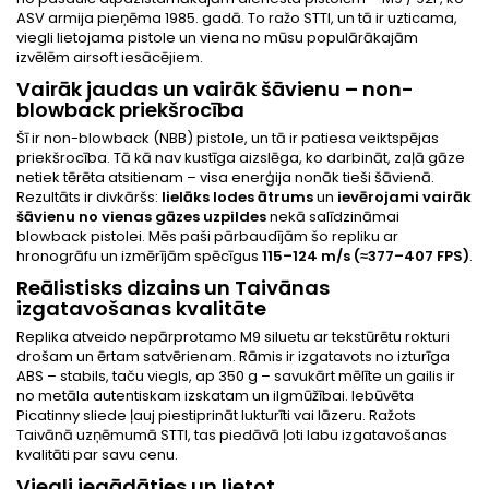
ASV armija pieņēma 1985. gadā. To ražo STTI, un tā ir uzticama,
viegli lietojama pistole un viena no mūsu populārākajām
izvēlēm airsoft iesācējiem.
Vairāk jaudas un vairāk šāvienu – non-
blowback priekšrocība
Šī ir non-blowback (NBB) pistole, un tā ir patiesa veiktspējas
priekšrocība. Tā kā nav kustīga aizslēga, ko darbināt, zaļā gāze
netiek tērēta atsitienam – visa enerģija nonāk tieši šāvienā.
Rezultāts ir divkāršs:
lielāks lodes ātrums
un
ievērojami vairāk
šāvienu no vienas gāzes uzpildes
nekā salīdzināmai
blowback pistolei. Mēs paši pārbaudījām šo repliku ar
hronogrāfu un izmērījām spēcīgus
115–124 m/s (≈377–407 FPS)
.
Reālistisks dizains un Taivānas
izgatavošanas kvalitāte
Replika atveido nepārprotamo M9 siluetu ar tekstūrētu rokturi
drošam un ērtam satvērienam. Rāmis ir izgatavots no izturīga
ABS – stabils, taču viegls, ap 350 g – savukārt mēlīte un gailis ir
no metāla autentiskam izskatam un ilgmūžībai. Iebūvēta
Picatinny sliede ļauj piestiprināt lukturīti vai lāzeru. Ražots
Taivānā uzņēmumā STTI, tas piedāvā ļoti labu izgatavošanas
kvalitāti par savu cenu.
Viegli iegādāties un lietot