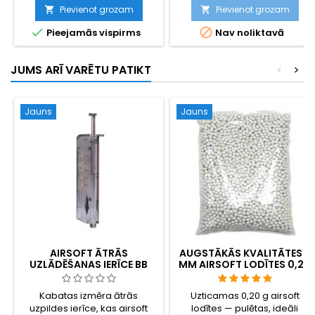
saskaņā ar ražotāja licenci,
Pievienot grozam
Pievienot grozam


ļoti reālistiska.


Pieejamās vispirms
Nav noliktavā
JUMS ARĪ VARĒTU PATIKT
<
>
Jauns
Jauns
AIRSOFT ĀTRĀS
AUGSTĀKĀS KVALITĀTES 6
UZLĀDĒŠANAS IERĪCE BB
MM AIRSOFT LODĪTES 0,20
LODĪTĒM – UZLĀDĒ
G – 1000 GAB.,
MAGAZĪNUS 100 REIZES
NEAIZĶERAS, PRECĪZA
Kabatas izmēra ātrās
Uzticamas 0,20 g airsoft
ĀTRĀK
ŠAUŠANA
uzpildes ierīce, kas airsoft
lodītes — pulētas, ideāli