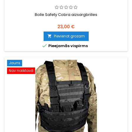
Bolle Safety Cobra aizsargbrilles
23,00 €
Pievienot grozam


Pieejamās vispirms
Jauns
Nav noliktavā