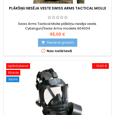
PLĀKŠŅU NESĒJA VESTE SWISS ARMS TACTICAL MOLLE
Swiss Arms Tactical Molle plākšņu nesēja veste.
Cybergun/Swiss Arms modelis 604034
65,00 €
Pievienot grozam


Nav noliktavā
Izpārdošana!
- 10,00 €
Atlaide
Jauns