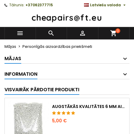

Tālrunis:
+37062377715
Latviešu valoda
0



Mājas
Personīgās aizsardzības priekšmeti
MĀJAS
INFORMATION
VISVAIRĀK PĀRDOTIE PRODUKTI
AUGSTĀKĀS KVALITĀTES 6 MM AIRSOFT LODĪTES 0,20 G – 1000 GAB., NEAIZĶERAS, PRECĪZA ŠAUŠANA
5,00 €