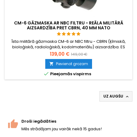
CM-6 GĀZMASKA AR NBC FILTRU - REĀLA MILITĀRĀ
AIZSARDZĪBA PRET CBRN, 40 MM NATO
Īsta militārā gāzmaska CM-6 ar NBC filtru - CBRN (ķīmiskā,
bioloģiskā, radioloģiskā, kodolmateriālu) aizsardzība. ES
ražota, 40 mm NATO (STANAG 4155) filtra pieslēgvieta,
139,00 €
149,00 €
panorāmas polikarbonāta vizieris, runājoša diafragma, ar
diviem filtriem. Ideāli piemērots airsoft un kaujinieku sejas
Pievienot grozam

aizsardzībai vai kā nopietns izdzīvošanas ekipējums.

Pieejamās vispirms
UZ AUGŠU

Droši iegādāties
Mēs strādājam jau vairāk nekā 15 gadus!