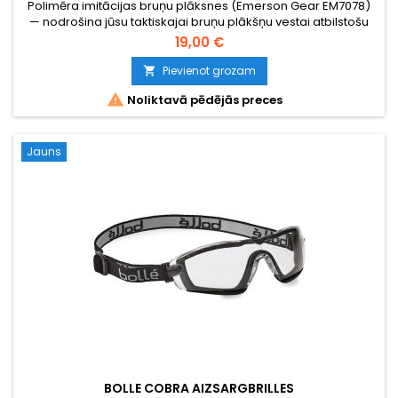
Polimēra imitācijas bruņu plāksnes (Emerson Gear EM7078)
— nodrošina jūsu taktiskajai bruņu plākšņu vestai atbilstošu
svaru, profilu un reālistisku izskatu airsoft spēlēm. 355 g par
19,00 €
plāksni, der standarta 25×30 cm bruņu plākšņu vestes
kabatām. Imitācijas plākšņu pāris priekšai un mugurai.
Pievienot grozam


Noliktavā pēdējās preces
Jauns
BOLLE COBRA AIZSARGBRILLES