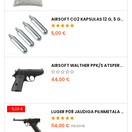
AIRSOFT CO2 KAPSULAS 12 G, 5 GAB. IEPAKOJUMĀ – RAŽOTAS UNGĀRIJĀ, ES, AUGSTĀKĀ KVALITĀTE
5,00 €
AIRSOFT WALTHER PPK/S ATSPERU PISTOLE
44,00 €
- 5,00 €
LUGER P08 JAUDIGA PILNMETALA CO2 AIRSOFT PISTOLE - UMAREX LEGENDS
114,00 €
119,00 €