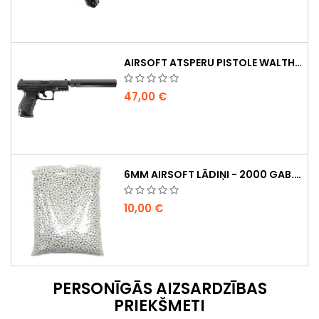
AIRSOFT ATSPERU PISTOLE WALTHER PPQ NAVY AR KLUSINĀTĀJU
47,00 €
6MM AIRSOFT LĀDIŅI - 2000 GAB., 0,20G, AUGSTAS KVALITĀTES
10,00 €
PERSONĪGĀS AIZSARDZĪBAS
PRIEKŠMETI