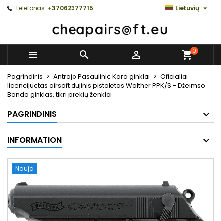

Telefonas:
+37062377715
Lietuvių
0



Pagrindinis
Antrojo Pasaulinio Karo ginklai
Oficialiai
licencijuotas airsoft dujinis pistoletas Walther PPK/S - Džeimso
Bondo ginklas, tikri prekių ženklai
PAGRINDINIS
INFORMATION
Nauja