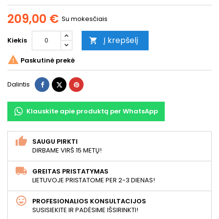
209,00 €
Su mokesčiais
Į krepšelį
Kiekis


Paskutinė prekė
Dalintis
Twitter
Pinterest
Dalintis
Klauskite apie produktą per WhatsApp
SAUGU PIRKTI
DIRBAME VIRŠ 15 METŲ!
GREITAS PRISTATYMAS
LIETUVOJE PRISTATOME PER 2-3 DIENAS!
PROFESIONALIOS KONSULTACIJOS
SUSISIEKITE IR PADĖSIME IŠSIRINKTI!