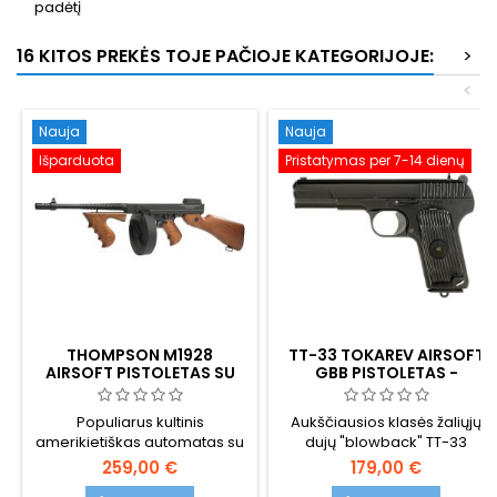
padėtį
16 KITOS PREKĖS TOJE PAČIOJE KATEGORIJOJE:
>
<
Nauja
Nauja
Išparduota
Pristatymas per 7-14 dienų
THOMPSON M1928
TT-33 TOKAREV AIRSOFT
AIRSOFT PISTOLETAS SU
GBB PISTOLETAS -
BŪGNINIU DĖKLU
PREMIUM VARIANTAS,
STIPRESNIS GRĮŽTAMASIS
Populiarus kultinis
Aukščiausios klasės žaliųjų
VOŽTUVAS, SOVIETŲ
amerikietiškas automatas su
dujų "blowback" TT-33
SĄJUNGOS II PASAULINIS
KARAS
didelės talpos dėtuve.
Tokarev airsoft pistoletas -
259,00 €
179,00 €
stipresnis smūgis, didesnis