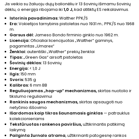
Jis veikia su žaliuoju dujų balionėliu ir 13 šovinių išimamu šovinių
dėklu, o energija ribojama iki
1,0 J,
kad atitiktų ES reikalavimus.
Istorinis pavadinimas:
Walther PPK/S
Era:
Vokietijos tarnybinis pistoletas nuo 1931 m.; PPK/S nuo 1968
m.
Garsus dėl:
Jameso Bondo firminio ginklo nuo 1962 m.
Licencija:
Oficialiai licencijuotas „Walther“ gaminys,
pagamintas „Umarex“
Ženklai:
autentiški „Walther“ prekių ženklai
Tipas:
„Green Gas“ airsoft pistoletas
Šovinių dėklas:
13 šovinių
Energija:
< 1,0 J
Ilgis:
150 mm
Svoris:
535 g
Kalibras:
6 mm BB
Reguliuojamas „hop-up“ mechanizmas,
skirtas nuotolio ir
tikslumo reguliavimui
Rankinis saugos mechanizmas,
skirtas apsaugoti nuo
netyčinio iššovimo
Išardomas kaip tikras šaunamasis ginklas
— patrauklus
kolekcionieriams
Tekstūruotas rankenos paviršius,
užtikrinantis patikimą
laikymą
Pailginta žurnalo atrama
, užtikrinanti patogesnę rankos