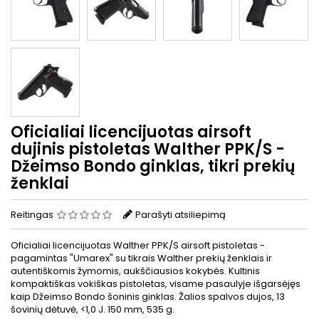
Oficialiai licencijuotas airsoft
dujinis pistoletas Walther PPK/S -
Džeimso Bondo ginklas, tikri prekių
ženklai
Reitingas
Parašyti atsiliepimą
Oficialiai licencijuotas Walther PPK/S airsoft pistoletas -
pagamintas "Umarex" su tikrais Walther prekių ženklais ir
autentiškomis žymomis, aukščiausios kokybės. Kultinis
kompaktiškas vokiškas pistoletas, visame pasaulyje išgarsėjęs
kaip Džeimso Bondo šoninis ginklas. Žalios spalvos dujos, 13
šovinių dėtuvė, <1,0 J. 150 mm, 535 g.