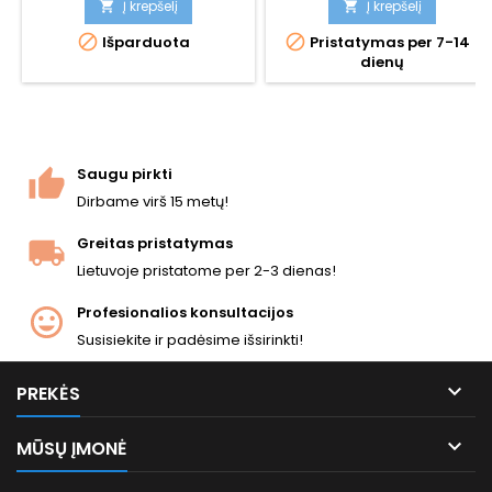
greitis ir didesnė 14 šovinių
Į krepšelį
Į krepšelį


dėtuvė nei standartiniame


Išparduota
Pristatymas per 7-14
variante. Fiodoro Tokarevo
dienų
sukurtas sovietinis Antrojo
pasaulinio karo laikų
pistoletas. ~310 FPS / 0,84 J,
194 mm, 680 g.
Saugu pirkti
Dirbame virš 15 metų!
Greitas pristatymas
Lietuvoje pristatome per 2-3 dienas!
Profesionalios konsultacijos
Susisiekite ir padėsime išsirinkti!

PREKĖS

MŪSŲ ĮMONĖ