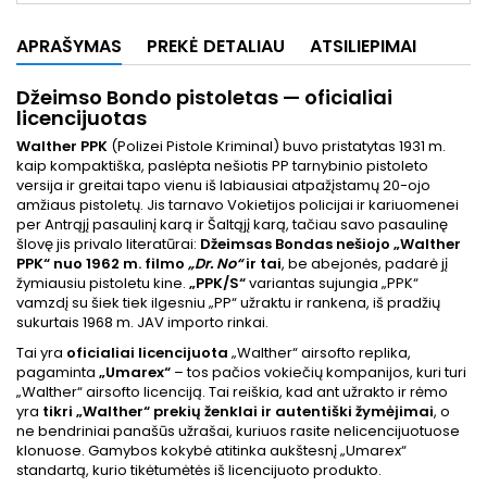
APRAŠYMAS
PREKĖ DETALIAU
ATSILIEPIMAI
Džeimso Bondo pistoletas — oficialiai
licencijuotas
Walther PPK
(Polizei Pistole Kriminal) buvo pristatytas 1931 m.
kaip kompaktiška, paslėpta nešiotis PP tarnybinio pistoleto
versija ir greitai tapo vienu iš labiausiai atpažįstamų 20-ojo
amžiaus pistoletų. Jis tarnavo Vokietijos policijai ir kariuomenei
per Antrąjį pasaulinį karą ir Šaltąjį karą, tačiau savo pasaulinę
šlovę jis privalo literatūrai:
Džeimsas Bondas nešiojo „Walther
PPK“ nuo 1962 m. filmo
„Dr. No“
ir
tai
, be abejonės, padarė jį
žymiausiu pistoletu kine.
„PPK/S“
variantas sujungia „PPK“
vamzdį su šiek tiek ilgesniu „PP“ užraktu ir rankena, iš pradžių
sukurtais 1968 m. JAV importo rinkai.
Tai yra
oficialiai licencijuota
„Walther“ airsofto replika,
pagaminta
„Umarex“
– tos pačios vokiečių kompanijos, kuri turi
„Walther“ airsofto licenciją. Tai reiškia, kad ant užrakto ir rėmo
yra
tikri „Walther“ prekių ženklai ir autentiški žymėjimai
, o
ne bendriniai panašūs užrašai, kuriuos rasite nelicencijuotuose
klonuose. Gamybos kokybė atitinka aukštesnį „Umarex“
standartą, kurio tikėtumėtės iš licencijuoto produkto.