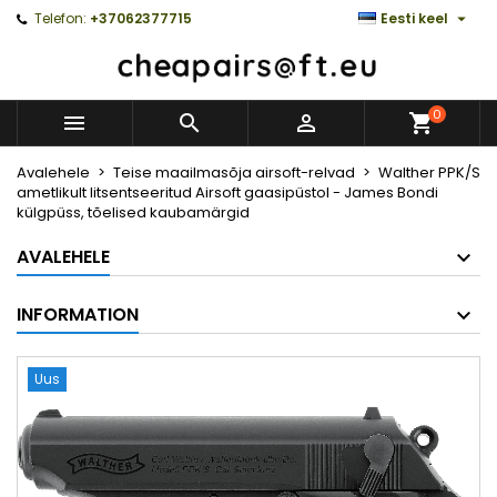

Telefon:
+37062377715
Eesti keel
0



Avalehele
Teise maailmasõja airsoft-relvad
Walther PPK/S
ametlikult litsentseeritud Airsoft gaasipüstol - James Bondi
külgpüss, tõelised kaubamärgid
AVALEHELE
INFORMATION
Uus