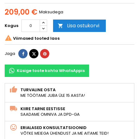
209,00 €
Maksudega
Lisa ostukorvi
Kogus


Viimased tooted laos
Jaga
Tweet
Pinterest
Jaga
Küsige toote kohta WhatsAppis
TURVALINE OSTA
ME TÖÖTAME JUBA ÜLE 15 AASTA!
KIIRE TARNE EESTISSE
SAADAME OMNIVA JA DPD-GA
ERIALASED KONSULTATSIOONID
VÕTKE MEIEGA ÜHENDUST JA ME AITAME TEID!