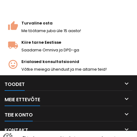
Turvaline osta
Me töötame juba üle 15 aasta!
Kiire tarne Eestisse
Saadame Omniva ja DPD-ga
Erialased konsultatsioonid
Võtke meiega ühendust ja me aitame teid!

TOODET

MEIE ETTEVÕTE

TEIE KONTO

KONTAKT