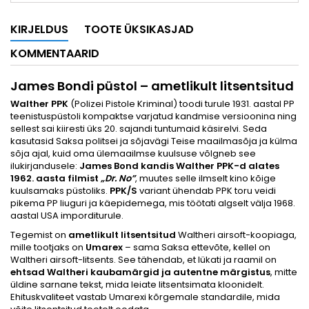
KIRJELDUS
TOOTE ÜKSIKASJAD
KOMMENTAARID
James Bondi püstol – ametlikult litsentsitud
Walther PPK
(Polizei Pistole Kriminal) toodi turule 1931. aastal PP
teenistuspüstoli kompaktse varjatud kandmise versioonina ning
sellest sai kiiresti üks 20. sajandi tuntumaid käsirelvi. Seda
kasutasid Saksa politsei ja sõjavägi Teise maailmasõja ja külma
sõja ajal, kuid oma ülemaailmse kuulsuse võlgneb see
ilukirjandusele:
James Bond kandis Walther PPK-d alates
1962. aasta filmist
„Dr. No”
, muutes selle ilmselt kino kõige
kuulsamaks püstoliks.
PPK/S
variant ühendab PPK toru veidi
pikema PP liuguri ja käepidemega, mis töötati algselt välja 1968.
aastal USA imporditurule.
Tegemist on
ametlikult litsentsitud
Waltheri airsoft-koopiaga,
mille tootjaks on
Umarex
– sama Saksa ettevõte, kellel on
Waltheri airsoft-litsents. See tähendab, et lükati ja raamil on
ehtsad Waltheri kaubamärgid ja autentne märgistus
, mitte
üldine sarnane tekst, mida leiate litsentsimata kloonidelt.
Ehituskvaliteet vastab Umarexi kõrgemale standardile, mida