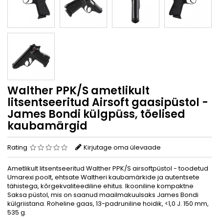
Walther PPK/S ametlikult
litsentseeritud Airsoft gaasipüstol -
James Bondi külgpüss, tõelised
kaubamärgid
Rating
Kirjutage oma ülevaade
Ametlikult litsentseeritud Walther PPK/S airsoftpüstol - toodetud
Umarexi poolt, ehtsate Waltheri kaubamärkide ja autentsete
tähistega, kõrgekvaliteediline ehitus. Ikooniline kompaktne
Saksa püstol, mis on saanud maailmakuulsaks James Bondi
külgriistana. Roheline gaas, 13-padruniline hoidik, <1,0 J. 150 mm,
535 g.