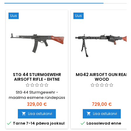
Uus
Uus
STG 44 STURMGEWEHR
MG42 AIRSOFT GUN REAL
AIRSOFT RIFLE - EHTNE
WOOD
PUIT, ESIMENE RÜNDEPÜSS
StG 44 Sturmgewehr -
maailma esimene ründepüss
- kui täismetallist AEG airsofti
329,00 €
729,00 €
replika ehtsa REAL-WOOD
mööbliga. Äärmiselt realistlik;
Lisa ostukorvi
Lisa ostukorvi


aku ja laadija kaasas. ~400


Tarne 7-14 päeva jooksul
Laosolevad enne
FPS, 940 mm, 4300 g, 190-rd
hi-cap mag.