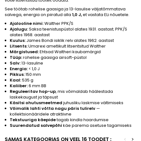
võite litsentsitud tootelt oodata.
See töötab rohelise gaasiga ja 13-lasulise väljatõmmatava
salvega, energia on piiratud alla
1,0 J,
et vastata ELi nõuetele.
Ajalooline nimi:
Walther PPK/S
Ajalugu:
Saksa teenistuspüstol alates 1931. aastast; PPK/S
alates 1968. aastast
Kuulus:
James Bondi isiklik relv alates 1962. aastast
Litsents:
Umarexi ametlikult litsentsitud Walther
Märgistused:
Ehtsad Waltheri kaubamärgid
Tüüp:
rohelise gaasiga airsoft-püstol
Salv:
13-lasuline
Energia:
< 1,0 J
Pikkus:
150 mm
Kaal:
535 g
Kaliiber:
6 mm BB
Reguleeritav hop-up
, mis võimaldab häälestada
laskekaugust ja täpsust
Käsitsi ohutusmeetmed
juhusliku laskmise vältimiseks
Võimalik lahti võtta nagu päris tulirelv
—
kollektsionääridele atraktiivne
Tekstuuriga käepide
tagab kindla haardumise
Suurendatud salvepõhi
käe parema asetuse tagamiseks
SAMAS KATEGOORIAS ON VEEL 16 TOODET :
<
>