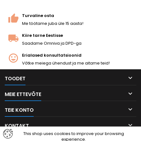
Turvaline osta
Me töötame juba üle 15 aasta!
Kiire tarne Eestisse
Saadame Omniva ja DPD-ga
Erialased konsultatsioonid
Võtke meiega ühendust ja me aitame teid!

TOODET

MEIE ETTEVÕTE

TEIE KONTO

KONTAKT
This shop uses cookies to improve your browsing
experience.