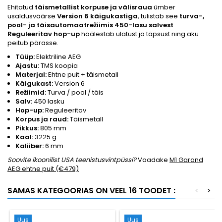
Ehitatud
täismetallist korpuse ja välisraua
ümber
usaldusväärse
Version 6 käigukastiga
, tulistab see
turva-,
pool- ja täisautomaatrežiimis
450-lasu salvest
.
Reguleeritav hop-up
häälestab ulatust ja täpsust ning aku
peitub pärasse.
Tüüp:
Elektriline AEG
Ajastu:
TMS koopia
Materjal:
Ehtne puit + täismetall
Käigukast:
Version 6
Režiimid:
Turva / pool / täis
Salv:
450 lasku
Hop-up:
Reguleeritav
Korpus ja raud:
Täismetall
Pikkus:
805 mm
Kaal:
3225 g
Kaliiber:
6 mm
Soovite ikoonilist USA teenistusvintpüssi?
Vaadake
M1 Garand
AEG ehtne puit (€479)
SAMAS KATEGOORIAS ON VEEL 16 TOODET :
<
>
Uus
Uus