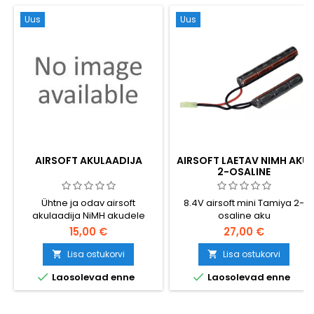
Uus
Uus
AIRSOFT AKULAADIJA
AIRSOFT LAETAV NIMH AKU,
2-OSALINE
Ühtne ja odav airsoft
8.4V airsoft mini Tamiya 2-
akulaadija NiMH akudele
osaline aku
15,00 €
27,00 €
Lisa ostukorvi
Lisa ostukorvi




Laosolevad enne
Laosolevad enne