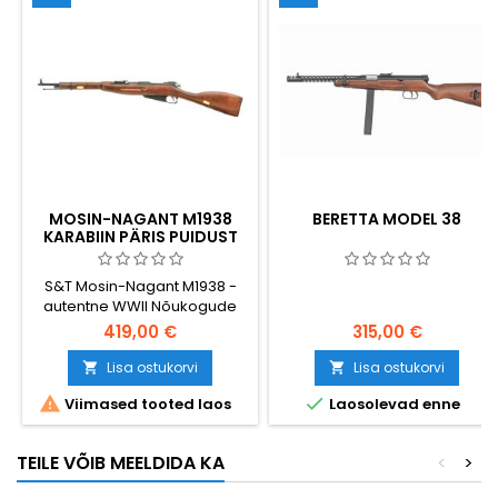
MOSIN-NAGANT M1938
BERETTA MODEL 38
KARABIIN PÄRIS PUIDUST
AIRSOFT VEDRUPÜSS - S&T
S&T Mosin-Nagant M1938 -
autentne WWII Nõukogude
karabiini airsoft replika päris
419,00 €
315,00 €
puidust ja täismetallist. Käsitsi
laaditav vedrumehhanism,
Lisa ostukorvi
Lisa ostukorvi


380-390 FPS, VSR-10 ühilduv,


Viimased tooted laos
Laosolevad enne
480 mm sisetoru. Kompaktne
1020 mm - ideaalne
Punaarmeele ja
TEILE VÕIB MEELDIDA KA
<
>
kollektsionääridele. Akut ei
ole vaja.