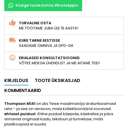
Küsige toote kohta WhatsAppis
TURVALINE OSTA
ME TÖÖTAME JUBA ÜLE 15 AASTA!
KIIRE TARNE EESTISSE
SAADAME OMNIVA JA DPD-GA
ERIALASED KONSULTATSIOONID
VÕTKE MEIEGA ÜHENDUST JA ME AITAME TEID!
KIRJELDUS
TOOTE ÜKSIKASJAD
KOMMENTAARID
Thompson M1A1
on üks Teise maailmasõja äratuntavamaid
relvi – ja see on versioon, mida kollektsionäärid soovivad:
ehtsast puidust
. Ehtne puidust käepide, käekaitse ja pära
annavad originaali kaalu, tekstuuri ja tunnetuse, mida
plastkoopiad ei suuda.