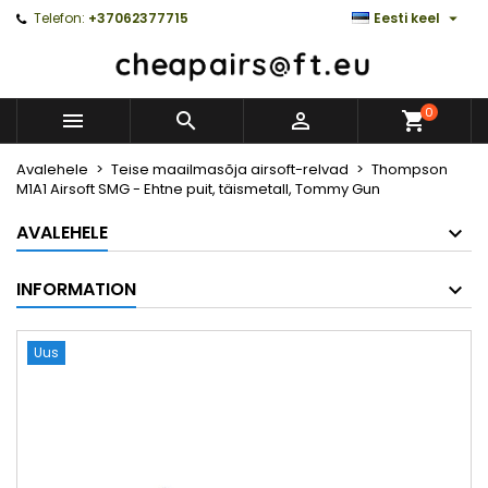

Telefon:
+37062377715
Eesti keel
0



Avalehele
Teise maailmasõja airsoft-relvad
Thompson
M1A1 Airsoft SMG - Ehtne puit, täismetall, Tommy Gun
AVALEHELE
INFORMATION
Uus