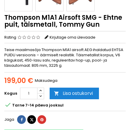
Thompson M1A1 Airsoft SMG - Ehtne
puit, täismetall, Tommy Gun
Rating
Kirjutage oma ülevaade
Teise maailmasõja Thompson M1A1 airsoft AEG ihaldatud EHTSA
PUIDU versioonis – äärmiselt realistlik. Täismetallist korpus, V6
käigukast, 450-lasu salv, reguleeritav hop-up, pool- ja
täisautomaat. 805 mm, 3225 g.
199,00 €
Maksudega
Lisa ostukorvi
Kogus


Tarne 7-14 päeva jooksul
Jaga
Tweet
Pinterest
Jaga