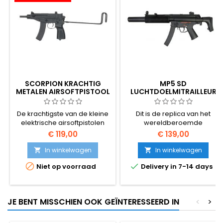
SCORPION KRACHTIG
MP5 SD
METALEN AIRSOFTPISTOOL
LUCHTDOELMITRAILLEUR
De krachtigste van de kleine
Dit is de replica van het
elektrische airsoftpistolen
wereldberoemde
machinepistool MP5, versie
€ 119,00
€ 139,00
MP5SD met geïntegreerde
geluiddemper (SD-
In winkelwagen
In winkelwagen


Schalldämpfer, Duits voor


Niet op voorraad
Delivery in 7-14 days
"geluiddemper"). Dit pistool
wordt gebruikt door militairen
en politie over de hele
wereld, het is vaak te zien in
JE BENT MISSCHIEN OOK GEÏNTERESSEERD IN
<
>
videogames en films.