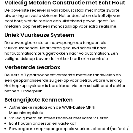
Volledig Metalen Constructie met Echt Hout
De bovenste receiver is van robuust staal met matte zwarte
afwerking en vaste vizieren. Het onderstel en de kolf zijn van
echt hout, wat de replica een uitstekend gevoel geeft. De
metalen loop heeft een mondstukkap voor extra realisme.
Uniek Vuurkeuze Systeem
De beweegbare stalen nep-spangreep fungeert als
vuurkeuzehendel. Naar voren geduwd schakelt naar
halfautomatisch; teruggetrokken naar volautomatisch. Een
veiligheidsknop boven de trekker biedt extra controle.
Verbeterde Gearbox
De Versie 7 gearbox heeft versterkte metalen tandwielen en
een geoptimaliseerde zuigerkop voor betrouwbare werking.
Het hop-up systeem is bereikbaar via een schuifhendel achter
het nep-uitwerpluik.
Belangrijkste Kenmerken
Authentieke replica van de WOII-Duitse MP41
Maschinenpistole
Volledig metalen stalen receiver met vaste vizieren
Echt houten onderstel en vaste kolf
Beweegbare nep-spangreep als vuurkeuzehendel (halfaut. /