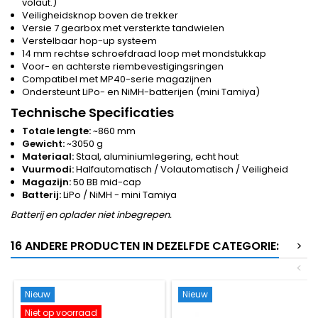
volaut.)
Veiligheidsknop boven de trekker
Versie 7 gearbox met versterkte tandwielen
Verstelbaar hop-up systeem
14 mm rechtse schroefdraad loop met mondstukkap
Voor- en achterste riembevestigingsringen
Compatibel met MP40-serie magazijnen
Ondersteunt LiPo- en NiMH-batterijen (mini Tamiya)
Technische Specificaties
Totale lengte:
~860 mm
Gewicht:
~3050 g
Materiaal:
Staal, aluminiumlegering, echt hout
Vuurmodi:
Halfautomatisch / Volautomatisch / Veiligheid
Magazijn:
50 BB mid-cap
Batterij:
LiPo / NiMH - mini Tamiya
Batterij en oplader niet inbegrepen.
16 ANDERE PRODUCTEN IN DEZELFDE CATEGORIE:
>
<
Nieuw
Nieuw
Niet op voorraad