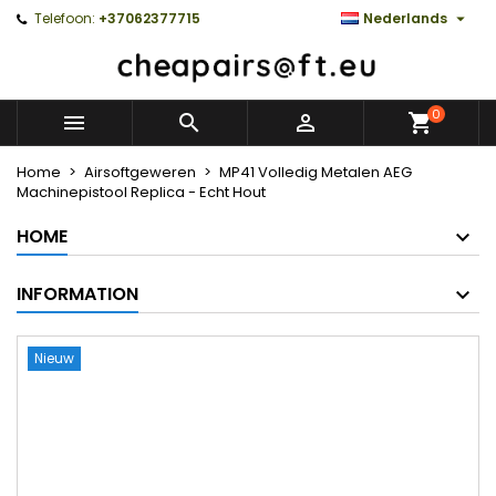

Telefoon:
+37062377715
Nederlands
0



Home
Airsoftgeweren
MP41 Volledig Metalen AEG
Machinepistool Replica - Echt Hout
HOME
INFORMATION
Nieuw