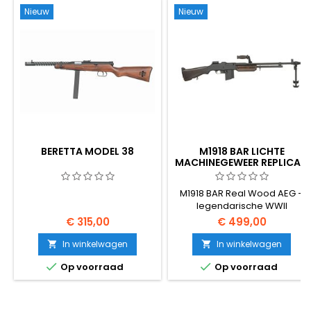
Nieuw
Nieuw
BERETTA MODEL 38
M1918 BAR LICHTE
MACHINEGEWEER REPLICA -
ECHT HOUT
M1918 BAR Real Wood AEG –
legendarische WWII
Browning Automatic Rifle
€ 315,00
€ 499,00
replica. Full-metal body, echt
donker gelakt echt hout,
In winkelwagen
In winkelwagen


realistisch 6,4 kg gewicht,


Op voorraad
Op voorraad
stalen bipod inbegrepen.
Alleen full-auto. De ultieme
historische airsoft LMG voor
verzamelaars en re-