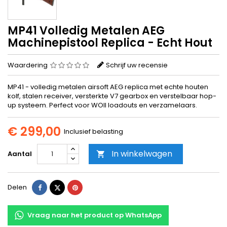
MP41 Volledig Metalen AEG
Machinepistool Replica - Echt Hout
Waardering
Schrijf uw recensie
MP41 - volledig metalen airsoft AEG replica met echte houten
kolf, stalen receiver, versterkte V7 gearbox en verstelbaar hop-
up systeem. Perfect voor WOII loadouts en verzamelaars.
€ 299,00
Inclusief belasting
In winkelwagen
Aantal

Delen
Tweet
Pinterest
Delen
Vraag naar het product op WhatsApp