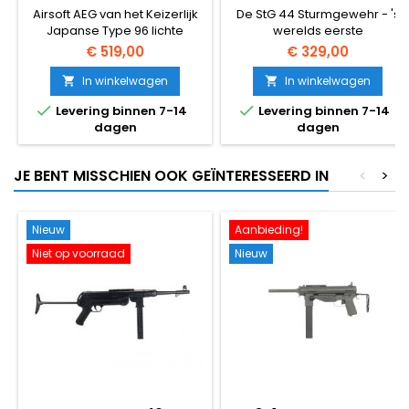
MACHINEGEWEER
AANVALSGEWEER
Airsoft AEG van het Keizerlijk
De StG 44 Sturmgewehr - 's
Japanse Type 96 lichte
werelds eerste
machinegeweer -
aanvalsgeweer - als een
€ 519,00
€ 329,00
ontworpen door Kijiro Nambu
volledig metalen AEG airsoft
in 1936 en gebruikt tijdens de
replica met echt ECHT HOUT
In winkelwagen
In winkelwagen


Tweede Wereldoorlog. Echt
kolf en handvat. Extreem


Levering binnen 7-14
Levering binnen 7-14
houten kolf en handvat op
realistisch; batterij en oplader
dagen
dagen
een metalen body,
inbegrepen. ~400 FPS, 940
kenmerkend
mm, 4300 g, 190-rd hi-cap
bovengemonteerd magazijn
mag.
JE BENT MISSCHIEN OOK GEÏNTERESSEERD IN
<
>
met 700 ronden, ~320 FPS. 1170
mm, 6500 g.
Nieuw
Aanbieding!
Niet op voorraad
Nieuw