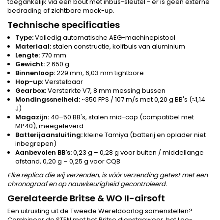
toegankelijk via een bout met inbus-sleutel - er is geen externe
bedrading of zichtbare mock-up.
Technische specificaties
Type:
Volledig automatische AEG-machinepistool
Materiaal:
stalen constructie, kolfbuis van aluminium
Lengte:
770 mm
Gewicht:
2.650 g
Binnenloop:
229 mm, 6,03 mm tightbore
Hop-up:
Verstelbaar
Gearbox:
Versterkte V7, 8 mm messing bussen
Mondingssnelheid:
~350 FPS / 107 m/s met 0,20 g BB's (≈1,14
J)
Magazijn:
40–50 BB's, stalen mid-cap (compatibel met
MP40), meegeleverd
Batterijaansluiting:
kleine Tamiya (batterij en oplader niet
inbegrepen)
Aanbevolen BB's:
0,23 g – 0,28 g voor buiten / middellange
afstand, 0,20 g – 0,25 g voor CQB
Elke replica die wij verzenden, is vóór verzending getest met een
chronograaf en op nauwkeurigheid gecontroleerd.
Gerelateerde Britse & WO II-airsoft
Een uitrusting uit de Tweede Wereldoorlog samenstellen?
Combineer de STEN met het Britse dienstgeweer, het
Lee-