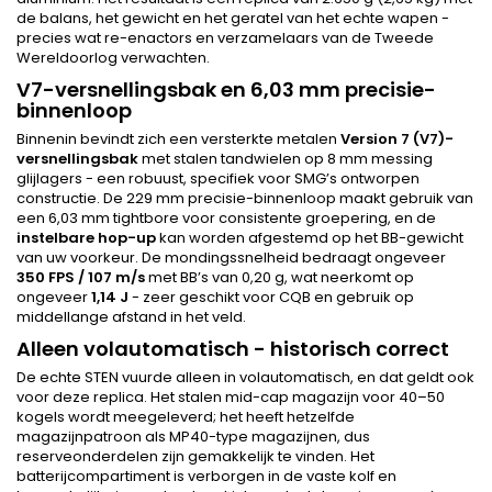
de balans, het gewicht en het geratel van het echte wapen -
precies wat re-enactors en verzamelaars van de Tweede
Wereldoorlog verwachten.
V7-versnellingsbak en 6,03 mm precisie-
binnenloop
Binnenin bevindt zich een versterkte metalen
Version 7 (V7)-
versnellingsbak
met stalen tandwielen op 8 mm messing
glijlagers - een robuust, specifiek voor SMG’s ontworpen
constructie. De 229 mm precisie-binnenloop maakt gebruik van
een 6,03 mm tightbore voor consistente groepering, en de
instelbare hop-up
kan worden afgestemd op het BB-gewicht
van uw voorkeur. De mondingssnelheid bedraagt ongeveer
350 FPS / 107 m/s
met BB’s van 0,20 g, wat neerkomt op
ongeveer
1,14 J
- zeer geschikt voor CQB en gebruik op
middellange afstand in het veld.
Alleen volautomatisch - historisch correct
De echte STEN vuurde alleen in volautomatisch, en dat geldt ook
voor deze replica. Het stalen mid-cap magazijn voor 40–50
kogels wordt meegeleverd; het heeft hetzelfde
magazijnpatroon als MP40-type magazijnen, dus
reserveonderdelen zijn gemakkelijk te vinden. Het
batterijcompartiment is verborgen in de vaste kolf en