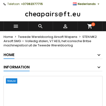

Telefoon:
+37062377715
Nederlands
0



Home
Tweede Wereldoorlog Airsoft Wapens
STEN MK2
Airsoft SMG — Volledig stalen, V7 AEG, het iconische Britse
machinepistool uit de Tweede Wereldoorlog
HOME
INFORMATION
Nieuw