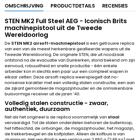
OMSCHRIJVING
PRODUCTDETAILS
RECENSIES
STEN MK2 Full Steel AEG - Iconisch Brits
machinepistool uit de Tweede
Wereldoorlog
De
STEN MK2 airsoft-machinepistool
is een getrouwe replica
van een van de meest herkenbare geallieerde wapens uit de
Tweede Wereldoorlog. De originele STEN, die uit noodzaak
ontstond na de evacuatie van Duinkerken, stond bekend om zijn
eenvoud, robuustheid en snelle productie - één enkele
arbeider kon in slechts een paar uur een compleet wapen in
elkaar zetten. Deze airsoft-replica weerspiegelt dat no-
nonsense karakter met een volledig stalen constructie, een aan
de zijkant gemonteerde magazijnhouder en de onmiskenbare
buisvormige receiver uit de jaren ’40.
Volledig stalen constructie - zwaar,
authentiek, duurzaam
Net als het origineel is de replica voornamelijk van
staal
vervaardigd. Tot de stalen onderdelen behoren de buitenloop,
het hitteschild, de ontvanger, de magazijnhouder, het magazijn,
de trekkerbeugel en de kolfplaten. Alleen de kolfbuis is van
aluminium. Het resultaat is een replica van 2.650 g (2,65 kg) met