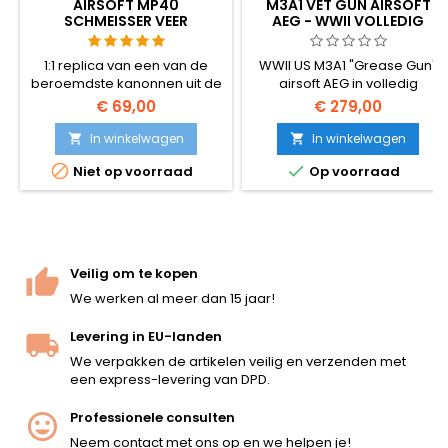
AIRSOFT MP40
M3A1 VET GUN AIRSOFT
SCHMEISSER VEER
AEG - WWII VOLLEDIG
MACHINEPISTOOL
METALEN SMG, 500-RD HI-
CAP
1:1 replica van een van de
WWII US M3A1 "Grease Gun"
beroemdste kanonnen uit de
airsoft AEG in volledig
Tweede Wereldoorlog -
metalen - aluminium + stalen
€ 69,00
€ 279,00
MP40 Schmeisser. Gemaakt
constructie, speciale
van kunststof.
versnellingsbak, 500-ronde
In winkelwagen
In winkelwagen


hi-cap magazijn, instelbare


Niet op voorraad
Op voorraad
hop-up, ~1,34 J. Het
compacte 508 mm
machinepistool dat de laat-
oorlogse Amerikaanse GI
uitrusting definieerde.
Veilig om te kopen
We werken al meer dan 15 jaar!
Levering in EU-landen
We verpakken de artikelen veilig en verzenden met
een express-levering van DPD.
Professionele consulten
Neem contact met ons op en we helpen je!