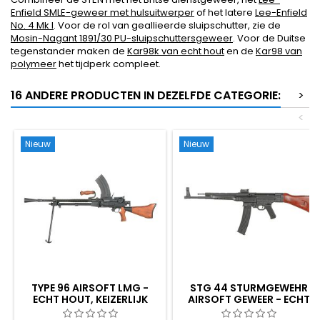
Enfield SMLE-geweer met hulsuitwerper
of het latere
Lee-Enfield
No. 4 Mk I
. Voor de rol van geallieerde sluipschutter, zie de
Mosin-Nagant 1891/30 PU-sluipschuttersgeweer
. Voor de Duitse
tegenstander maken de
Kar98k van echt hout
en de
Kar98 van
polymeer
het tijdperk compleet.
16 ANDERE PRODUCTEN IN DEZELFDE CATEGORIE:
>
<
Nieuw
Nieuw
TYPE 96 AIRSOFT LMG -
STG 44 STURMGEWEHR
ECHT HOUT, KEIZERLIJK
AIRSOFT GEWEER - ECHT
JAPANS WWII LICHT
HOUT, HET EERSTE