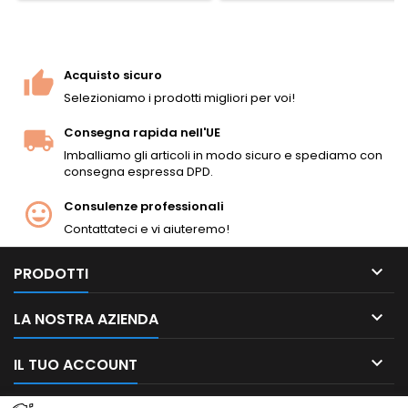
bipiede in acciaio incluso.
Solo full-auto. L’ultima LMG
airsoft storica per collezionisti
e rievocatori.
Acquisto sicuro
Selezioniamo i prodotti migliori per voi!
Consegna rapida nell'UE
Imballiamo gli articoli in modo sicuro e spediamo con
consegna espressa DPD.
Consulenze professionali
Contattateci e vi aiuteremo!

PRODOTTI

LA NOSTRA AZIENDA

IL TUO ACCOUNT