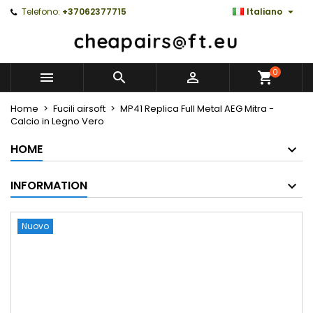

Telefono:
+37062377715
Italiano
0



Home
Fucili airsoft
MP41 Replica Full Metal AEG Mitra -
Calcio in Legno Vero
HOME
INFORMATION
Nuovo