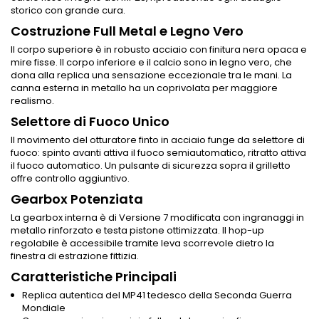
storico con grande cura.
Costruzione Full Metal e Legno Vero
Il corpo superiore è in robusto acciaio con finitura nera opaca e
mire fisse. Il corpo inferiore e il calcio sono in legno vero, che
dona alla replica una sensazione eccezionale tra le mani. La
canna esterna in metallo ha un coprivolata per maggiore
realismo.
Selettore di Fuoco Unico
Il movimento del otturatore finto in acciaio funge da selettore di
fuoco: spinto avanti attiva il fuoco semiautomatico, ritratto attiva
il fuoco automatico. Un pulsante di sicurezza sopra il grilletto
offre controllo aggiuntivo.
Gearbox Potenziata
La gearbox interna è di Versione 7 modificata con ingranaggi in
metallo rinforzato e testa pistone ottimizzata. Il hop-up
regolabile è accessibile tramite leva scorrevole dietro la
finestra di estrazione fittizia.
Caratteristiche Principali
Replica autentica del MP41 tedesco della Seconda Guerra
Mondiale