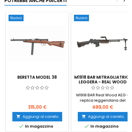
POTREBBE ANCHE PIACERTI
<
>
g. Batteria venduta
separatamente.
Nuovo
Nuovo
BERETTA MODEL 38
M1918 BAR MITRAGLIATRICE
LEGGERA - REAL WOOD
M1918 BAR Real Wood AEG –
replica leggendaria del
Browning Automatic Rifle
315,00 €
499,00 €
della Seconda Guerra
Mondiale. Corpo full-metal,
Aggiungi al carrello
Aggiungi al carrello


vero legno verniciato scuro,


In magazzino
In magazzino
peso realistico 6,4 kg,