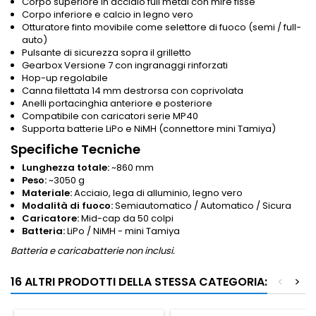
Corpo superiore in acciaio full metal con mire fisse
Corpo inferiore e calcio in legno vero
Otturatore finto movibile come selettore di fuoco (semi / full-
auto)
Pulsante di sicurezza sopra il grilletto
Gearbox Versione 7 con ingranaggi rinforzati
Hop-up regolabile
Canna filettata 14 mm destrorsa con coprivolata
Anelli portacinghia anteriore e posteriore
Compatibile con caricatori serie MP40
Supporta batterie LiPo e NiMH (connettore mini Tamiya)
Specifiche Tecniche
Lunghezza totale:
~860 mm
Peso:
~3050 g
Materiale:
Acciaio, lega di alluminio, legno vero
Modalità di fuoco:
Semiautomatico / Automatico / Sicura
Caricatore:
Mid-cap da 50 colpi
Batteria:
LiPo / NiMH - mini Tamiya
Batteria e caricabatterie non inclusi.
16 ALTRI PRODOTTI DELLA STESSA CATEGORIA:
<
>