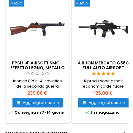
Nuovo
Nuovo
PPSH-41 AIRSOFT SMG -
A BUON MERCATO G36C
EFFETTO LEGNO, METALLO
FULL AUTO AIRSOFT
PIENO, TAMBURO DA 1000
REPLICA CON ACCESSORI
CARTUCCE
Iconico PPSh-41 sovietico
Riproduzione airsoft
della seconda guerra
economica del fucile
mondiale della Snow Wolf
d'assalto G36C con molti
239,00 €
125,00 €
(modello SW-09). Calcio e
accessori inclusi. Spara in
impugnatura con effetto
semi e full auto. Bassa
Aggiungi al carrello
Aggiungi al carrello


legno (finto legno) su un
potenza di tiro, quindi è


Consegna in 7-14 giorni
In magazzino
ricevitore interamente in
adatto agli utenti più giovani.
metallo, alimentato da un
Modello: Umarex 2.5621, EAN:
caricatore a tamburo da 1000
4000844426284
colpi. ~370 FPS, 840 mm, 4000