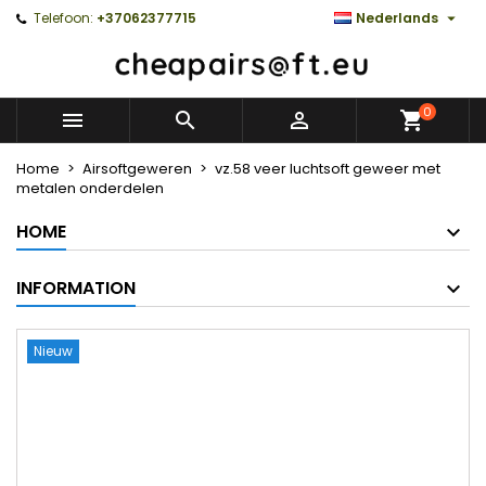

Telefoon:
+37062377715
Nederlands
0



Home
Airsoftgeweren
vz.58 veer luchtsoft geweer met
metalen onderdelen
HOME
INFORMATION
Nieuw