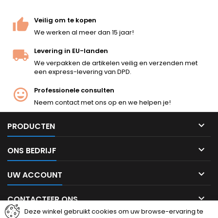
175-rd magazijn met hoge
capaciteit. Compact 265 mm,
Veilig om te kopen
580 g.
We werken al meer dan 15 jaar!
Levering in EU-landen
We verpakken de artikelen veilig en verzenden met
een express-levering van DPD.
Professionele consulten
Neem contact met ons op en we helpen je!

PRODUCTEN

ONS BEDRIJF

UW ACCOUNT

CONTACTEER ONS
Deze winkel gebruikt cookies om uw browse-ervaring te