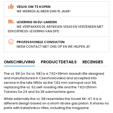
VEILIG OM TE KOPEN
WE WERKEN AL MEER DAN 15 JAAR!
LEVERING IN EU-LANDEN
WE VERPAKKEN DE ARTIKELEN VEILIG EN VERZENDEN MET
EEN EXPRESS-LEVERING VAN DPD.
PROFESSIONELE CONSULTEN
NEEM CONTACT MET ONS OP EN WE HELPEN JE!
OMSCHRIJVING
PRODUCTDETAILS
RECENSIES
The vz. 58 (or Sa vz. 58) is a 7.62×39mm assault rifle designed
and manufactured in Czechoslovakia and accepted into
service in the late 1950s as the 7,62 mm samopal vzor 58,
replacing the vz. 52 self-loading rifle and the 7.62×25mm
Tokarev Sa 24 and Sa 26 submachine guns.
While externally the vz. 58 resembles the Soviet AK-47, it is a
different design based on a short-stroke gas piston. It shares no
parts with Kalashnikov rifles, including the magazine.