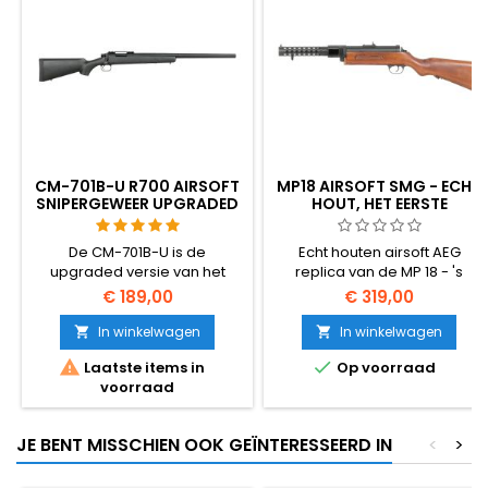
CM-701B-U R700 AIRSOFT
MP18 AIRSOFT SMG - ECHT
SNIPERGEWEER UPGRADED
HOUT, HET EERSTE
- 520 FPS
MACHINEPISTOOL
De CM-701B-U is de
Echt houten airsoft AEG
upgraded versie van het
replica van de MP 18 - 's
legendarische R700 airsoft
werelds eerste
€ 189,00
€ 319,00
snipergeweer – het
machinepistool, ontworpen
krachtigste en meest
door Hugo Schmeisser en
In winkelwagen
In winkelwagen


upgrade-vriendelijke bolt-
gebruikt door het Duitse leger


Laatste items in
Op voorraad
action in zijn klasse. 520 FPS /
in 1918. Echt houten meubilair,
voorraad
158 m/s, 2,49 joule, 3,3 kg
metalen behuizing, stalen
aluminium, polymeer en
magazijn voor 110 ronden,
roestvrij staal, 1107 mm totale
~310 FPS.
JE BENT MISSCHIEN OOK GEÏNTERESSEERD IN
<
>
lengte. VSR-10 compatibele
interne onderdelen,
versterkte stalen cilinder,