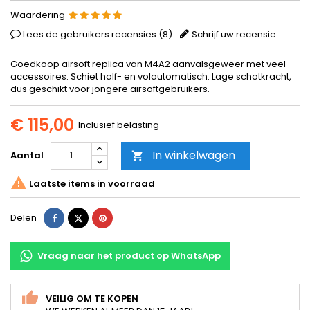
Waardering
Lees de gebruikers recensies (
8
)
Schrijf uw recensie
Goedkoop airsoft replica van M4A2 aanvalsgeweer met veel
accessoires. Schiet half- en volautomatisch. Lage schotkracht,
dus geschikt voor jongere airsoftgebruikers.
€ 115,00
Inclusief belasting
In winkelwagen
Aantal


Laatste items in voorraad
Delen
Tweet
Pinterest
Delen
Vraag naar het product op WhatsApp
VEILIG OM TE KOPEN