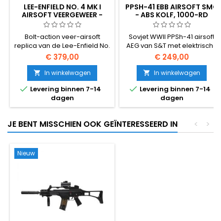
LEE-ENFIELD NO. 4 MK I
PPSH-41 EBB AIRSOFT SMG
AIRSOFT VEERGEWEER -
- ABS KOLF, 1000-RD
ECHT HOUT, HET BRITSE
DRUM, BLOW-BACK
WWII SERVICE GEWEER
Bolt-action veer-airsoft
Sovjet WWII PPSh-41 airsoft
replica van de Lee-Enfield No.
AEG van S&T met elektrische
4 Mk I - het standaard Britse
terugslag voor realistische
€ 379,00
€ 249,00
en Gemenebest
grendelbediening. ABS
dienstgeweer uit WOII. Echt
polymeer kolf, volledig
In winkelwagen
In winkelwagen


houten kolf en handvat,
metalen bovendeel, 1000-


Levering binnen 7-14
Levering binnen 7-14
metalen actie, magazijn voor
ronden stalen drum
dagen
dagen
30 ronden, ~390 FPS / 1,41 J.
magazijn, semi &
1130 mm, 3640 g.
volautomatisch. ~300 FPS / 1,4
J. 840 mm, 3780 g.
JE BENT MISSCHIEN OOK GEÏNTERESSEERD IN
<
>
Nieuw