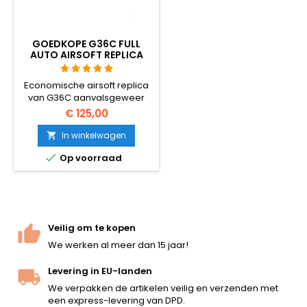
GOEDKOPE G36C FULL
AUTO AIRSOFT REPLICA
MET ACCESSOIRES
Economische airsoft replica
van G36C aanvalsgeweer
met veel accessoires. Schiet
€ 125,00
half- en volautomatisch. Lage
schotkracht, dus geschikt
In winkelwagen

voor jongere gebruikers.

Op voorraad
Model: Umarex 2.5621, EAN:
4000844426284
Veilig om te kopen
We werken al meer dan 15 jaar!
Levering in EU-landen
We verpakken de artikelen veilig en verzenden met
een express-levering van DPD.