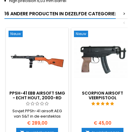
high precision 6,03 mm barrel
16 ANDERE PRODUCTEN IN DEZELFDE CATEGORIE:
>
<
Nieuw
Nieuw
PPSH-41 EBB AIRSOFT SMG
SCORPION AIRSOFT
- ECHT HOUT, 2000-RD
VEERPISTOOL
TROMMEL, TERUGSLAG
Sovjet PPSh-41 airsoft AEG
van S&T in de eersteklas
REAL-WOOD configuratie met
€ 289,00
€ 45,00
elektrische terugslag.