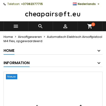

Telefoon:
+37062377715
Nederlands
0



Home
Airsoftgeweren
Automatisch Elektrisch Airsoftpistool
M4 Flex, opgewaardeerd
HOME
INFORMATION
Nieuw