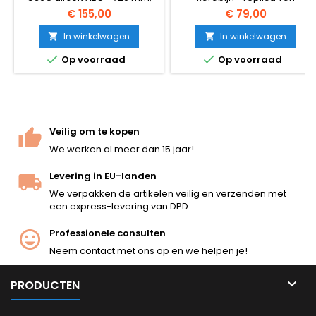
~380 FPS, V3 versnellingsbak,
Koreaanse makelij met
€ 155,00
€ 79,00
zijwaartse vouwkolf voor
metalen RIS rails aan alle vier
CQB. Magazijn met 470 ronde
de kanten voor accessoires,
In winkelwagen
In winkelwagen


met hoge capaciteit, NiMH-
verstelbare kolf en ijzeren


Op voorraad
Op voorraad
batterij van 8,4 V en lader
vizieren, en een hop-up
allemaal inbegrepen.
systeem. Demonteerbaar
Ambidexter, Picatinny rails
zoals het echte M4 geweer.
boven en onder de greep. Uit
de doos klaar voor gebruik.
Veilig om te kopen
We werken al meer dan 15 jaar!
Levering in EU-landen
We verpakken de artikelen veilig en verzenden met
een express-levering van DPD.
Professionele consulten
Neem contact met ons op en we helpen je!

PRODUCTEN