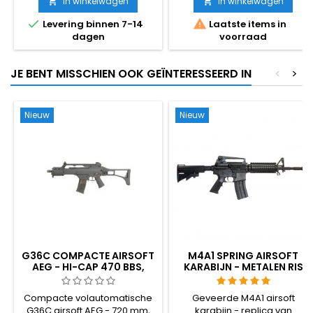
Volledig metalen bovendeel,
In winkelwagen
In winkelwagen


echt houten kolf en


Levering binnen 7-14
Laatste items in
handgreep, 2000-ronde
dagen
voorraad
stalen drummagazijn, semi &
volautomatisch. ~300 FPS / 1,4
J. 840 mm, 3780 g.
JE BENT MISSCHIEN OOK GEÏNTERESSEERD IN
<
>
Nieuw
Nieuw
G36C COMPACTE AIRSOFT
M4A1 SPRING AIRSOFT
AEG - HI-CAP 470 BBS,
KARABIJN - METALEN RIS
INCLUSIEF BATTERIJ EN
RAILS, VERSTELBARE KOLF,
OPLADER
DEMONTABEL
Compacte volautomatische
Geveerde M4A1 airsoft
G36C airsoft AEG - 720 mm,
karabijn - replica van