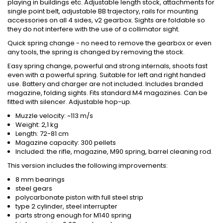
playing in buildings etc. Adjustable length stock, attachments for
single point belt, adjustable BB trajectory, rails for mounting
accessories on all 4 sides, v2 gearbox. Sights are foldable so
they do not interfere with the use of a collimator sight.
Quick spring change - no need to remove the gearbox or even
any tools, the spring is changed by removing the stock.
Easy spring change, powerful and strong internals, shoots fast
even with a powerful spring. Suitable for left and right handed
use. Battery and charger are not included. Includes branded
magazine, folding sights. Fits standard M4 magazines. Can be
fitted with silencer. Adjustable hop-up.
Muzzle velocity: ~113 m/s
Weight: 2,1 kg
Length: 72-81 cm
Magazine capacity: 300 pellets
Included: the rifle, magazine, M90 spring, barrel cleaning rod.
This version includes the following improvements:
8 mm bearings
steel gears
polycarbonate piston with full steel strip
type 2 cylinder, steel interrupter
parts strong enough for M140 spring