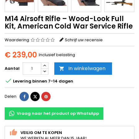
M14 Airsoft Rifle – Wood-Look Full
Kit, American Cold War Service Rifle
Waardering
Schrijf uw recensie
€ 239,00
Inclusief belasting
In winkelwagen
Aantal


Levering binnen 7-14 dagen
Delen
Tweet
Pinterest
Delen
Vraag naar het product op WhatsApp
VEILIG OM TE KOPEN
WE WERKEN AL MEER DAN 15 JAAR!