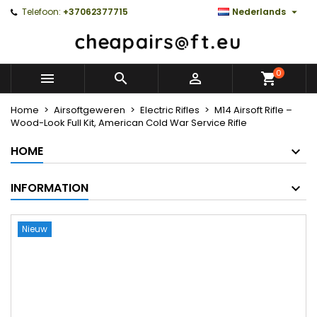

Telefoon:
+37062377715
Nederlands
0



Home
Airsoftgeweren
Electric Rifles
M14 Airsoft Rifle –
Wood-Look Full Kit, American Cold War Service Rifle
HOME
INFORMATION
Nieuw