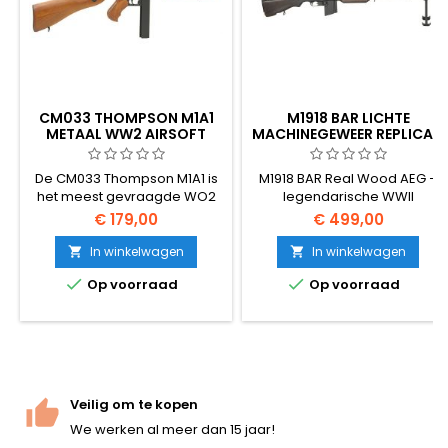
CM033 THOMPSON M1A1
M1918 BAR LICHTE
METAAL WW2 AIRSOFT
MACHINEGEWEER REPLICA -
MACHINEPISTOOL
ECHT HOUT
De CM033 Thompson M1A1 is
M1918 BAR Real Wood AEG –
het meest gevraagde WO2
legendarische WWII
airsoft machinepistool in
Browning Automatic Rifle
€ 179,00
€ 499,00
Europa – de legendarische
replica. Full-metal body, echt
Amerikaanse "Tommy Gun"
donker gelakt echt hout,
In winkelwagen
In winkelwagen


als vollemetaal AEG-replica.
realistisch 6,4 kg gewicht,


Op voorraad
Op voorraad
Vollemetalen receiver en
stalen bipod inbegrepen.
loop, kunststof-houtimitatie
Alleen full-auto. De ultieme
meubels, V6-tandwielkast
historische airsoft LMG voor
met stalen tandwielen,
verzamelaars en re-
360 FPS / 109 m/s, 420-schots
enactors.
hi-cap metalen magazijn,
semi- en volautomatisch.
Veilig om te kopen
Batterij (1600 mAh)...
We werken al meer dan 15 jaar!