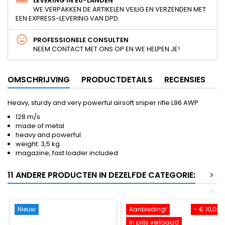
LEVERING IN EU-LANDEN
WE VERPAKKEN DE ARTIKELEN VEILIG EN VERZENDEN MET
EEN EXPRESS-LEVERING VAN DPD.
PROFESSIONELE CONSULTEN
NEEM CONTACT MET ONS OP EN WE HELPEN JE!
OMSCHRIJVING
PRODUCTDETAILS
RECENSIES
Heavy, sturdy and very powerful airsoft sniper rifle L96 AWP
128 m/s
made of metal
heavy and powerful
weight: 3,5 kg
magazine, fast loader included
11 ANDERE PRODUCTEN IN DEZELFDE CATEGORIE:
>
<
Nieuw
Aanbieding!
- € 10,00
In prijs verlaagd