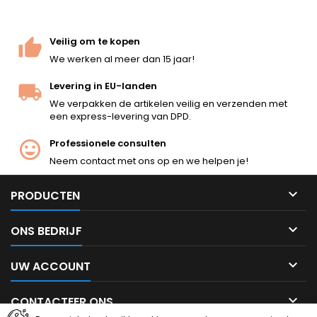
lengte. VSR-10 compatibele
interne onderdelen,
versterkte stalen cilinder,
Veilig om te kopen
22 mm Picatinny rail,...
We werken al meer dan 15 jaar!
Levering in EU-landen
We verpakken de artikelen veilig en verzenden met
een express-levering van DPD.
Professionele consulten
Neem contact met ons op en we helpen je!

PRODUCTEN

ONS BEDRIJF

UW ACCOUNT

CONTACTEER ONS