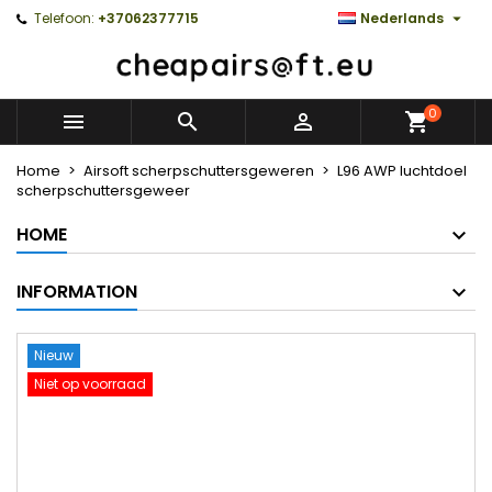

Telefoon:
+37062377715
Nederlands
0



Home
Airsoft scherpschuttersgeweren
L96 AWP luchtdoel
scherpschuttersgeweer
HOME
INFORMATION
Nieuw
Niet op voorraad