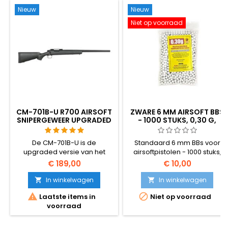
Nieuw
Nieuw
Niet op voorraad
CM-701B-U R700 AIRSOFT
ZWARE 6 MM AIRSOFT BBS
SNIPERGEWEER UPGRADED
- 1000 STUKS, 0,30 G,
- 520 FPS
VOOR SCHERP SCHIETEN
De CM-701B-U is de
Standaard 6 mm BBs voor
upgraded versie van het
airsoftpistolen - 1000 stuks,
legendarische R700 airsoft
0,30 g, de beste kwaliteit voor
€ 189,00
€ 10,00
snipergeweer – het
scherp schieten. Betere
krachtigste en meest
kwaliteit dan standaard BB's,
In winkelwagen
In winkelwagen


upgrade-vriendelijke bolt-
betere nauwkeurigheid en


Laatste items in
Niet op voorraad
action in zijn klasse. 520 FPS /
betrouwbaarheid, loopt niet
voorraad
158 m/s, 2,49 joule, 3,3 kg
vast in precieze lopen.
aluminium, polymeer en
Verpakt in een plastic zak.
roestvrij staal, 1107 mm totale