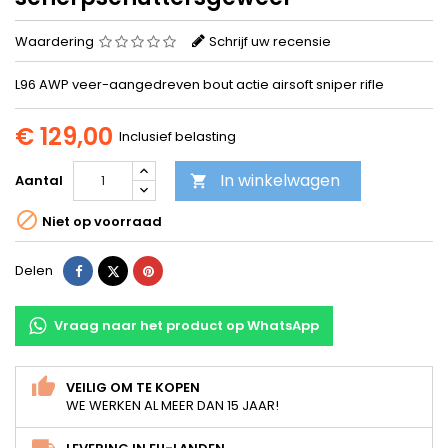
Waardering
Schrijf uw recensie
L96 AWP veer-aangedreven bout actie airsoft sniper rifle
€ 129,00
Inclusief belasting
In winkelwagen
Aantal


Niet op voorraad
Delen
Tweet
Pinterest
Delen
Vraag naar het product op WhatsApp
VEILIG OM TE KOPEN
WE WERKEN AL MEER DAN 15 JAAR!