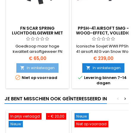
FN SCAR SPRING
PPSH-41 AIRSOFT SMG -
LUCHTDOELGEWEER MET
WOOD-EFFECT, VOLLEDIG
TACTISCHE GRIP
METALEN, 1000-RD
TROMMEL
Goedkoop maar hoge
Iconische Sovjet WWII PPSh-
kwaliteit airsoftgeweer FN
41 airsoft AEG van Snow Wolf
SCAR, officieel gelicentieerd.
(model SW-09). Meubel met
€ 65,00
€ 239,00
houteffect (imitatiehout) over
een volledig metalen
In winkelwagen
In winkelwagen


ontvanger, gevoed door een


Niet op voorraad
Levering binnen 7-14
trommelmagazijn voor 1000
dagen
ronden. ~370 FPS, 840 mm,
4000 g. Batterij afzonderlijk
verkrijgbaar.
JE BENT MISSCHIEN OOK GEÏNTERESSEERD IN
<
>
In prijs verlaagd
- € 20,00
Nieuw
Nieuw
Niet op voorraad