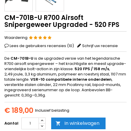
CM-701B-U R700 Airsoft
Snipergeweer Upgraded - 520 FPS
Waardering
Lees de gebruikers recensies (
10
)
Schrijf uw recensie
De
CM-701B-U
is de upgraded versie van het legendarische
R700 airsoft snipergeweer – het krachtigste en meest upgrade-
vriendelijke bolt-action in zijn klasse.
520 FPS / 158 m/s
,
2,49 joule, 3,3 kg aluminium, polymeer en roestvrij staal, 1107 mm
totale lengte.
VSR-10 compatibele interne onderdelen
,
versterkte stalen cilinder, 22 mm Picatinny rail, bipod-mounts,
ingegraveerd serienummer op de loop. Aanbevolen BB-
gewicht: 0,30g–0,36g.
€ 189,00
Inclusief belasting
In winkelwagen
Aantal
