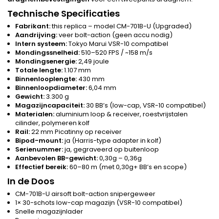
Technische Specificaties
Fabrikant:
this replica – model CM-701B-U (Upgraded)
Aandrijving:
veer bolt-action (geen accu nodig)
Intern systeem:
Tokyo Marui VSR-10 compatibel
Mondingssnelheid:
510–520 FPS / ~158 m/s
Mondingsenergie:
2,49 joule
Totale lengte:
1.107 mm
Binnenlooplengte:
430 mm
Binnenloopdiameter:
6,04 mm
Gewicht:
3.300 g
Magazijncapaciteit:
30 BB’s (low-cap, VSR-10 compatibel)
Materialen:
aluminium loop & receiver, roestvrijstalen
cilinder, polymeren kolf
Rail:
22 mm Picatinny op receiver
Bipod-mount:
ja (Harris-type adapter in kolf)
Serienummer:
ja, gegraveerd op buitenloop
Aanbevolen BB-gewicht:
0,30g – 0,36g
Effectief bereik:
60–80 m (met 0,30g+ BB’s en scope)
In de Doos
CM-701B-U airsoft bolt-action snipergeweer
1× 30-schots low-cap magazijn (VSR-10 compatibel)
Snelle magazijnlader