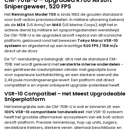
Snipergeweer, 520 FPS
Het
Remington Model 700
is sinds 1962 de gouden standaard
voor bolt-action precisieschieten. In militaire uitvoering bekend
als de
M24
(US Army) en
M40
(US Marine Corps), blijft het in
actieve dienst bij militaire en opsporingsdiensten wereldwijd.
De CM-701B-U is de upgraded airsoft-replica van dit iconische
platform, gebouwd rond het bewezen
Tokyo Marui VSR-10
systeem
en afgestemd op een krachtige
520 FPS / 158 m/s
direct uit de doos.
De “U”-aanduiding is belangrijk: dit is niet de standaard CM-
701B. Het wordt geleverd met
versterkte interne onderdelen
–
een genitreerde roestvrijstalen cilinder met gepolijste bore
voor superieure luchtafdichting, en een sterkere veerunit die
2,49 joule mondingsenergie levert. Een platform dat direct
competitief is en vrijwel onbeperkt upgrade-potentieel heeft.
VSR-10 Compatibel – Het Meest Upgradeable
Sniperplatform
Het belangrijkste aan de CM-701B-U is wat er binnenin zit: een
100% VSR-10 compatibele tandwielkast
. Het VSR-10 systeem
heeft het grootste aftermarket-ecosysteem van elk bolt-action
airsoft-platform. Precisie-binnenloop, hop-up units, zuigers,
verstelbare trekkers, sterkere veren: allemaal beschikbaar en