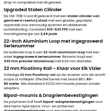
drop-in compatibel met dit geweer.
Upgraded Stalen Cilinder
De CM-701B-U wordt geleverd met een
stalen cilinder van
genitreerd roestvrij staal
met een gladde, gepolijste
oppervlak voor eenvoudig spannen en uitstekende
luchtafdichting. Consistent
510–520 FPS
met een
mondingsenergie van
2,49 joule
.
22-inch Aluminium Loop met Ingegraveerd
Serienummer
De buitenste loop is een
22-inch aluminium loop
met een
uniek
ingegraveerd serienummer
. Binnenin loopt een
430 mm precisie-binnenloop
met 6,04 mm diameter.
22 mm Picatinny Rail – Klaar voor Elk Vizier
Volledige
22 mm Picatinny rail
op de receiver voor elk airsoft-
scope of richtkijker. Effectief bereik met zware BB’s:
60–
80 meter
. Alle standaard 20/22 mm mounts passen zonder
adapters.
Bipod-mounts & Dragriembevestigingen
De polymeren kolf heeft
bipod-adapterbevestigingen
voor
elke Harris-type bipod. Voor- en achteraan
dragriembevestigingen
voor een tweepunts draagriem.