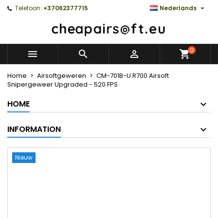

Telefoon:
+37062377715
Nederlands
0



Home
Airsoftgeweren
CM-701B-U R700 Airsoft
Snipergeweer Upgraded - 520 FPS
HOME
INFORMATION
Nieuw