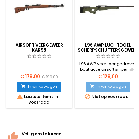
AIRSOFT VEERGEWEER
L96 AWP LUCHTDOEL
KAR98
SCHERPSCHUTTERSGEWEER
L96 AWP veer-aangedreven
bout actie airsoft sniper rifle
€ 179,00
€ 129,00
€ 199,00
In winkelwagen
In winkelwagen




Laatste items in
Niet op voorraad
voorraad
Veilig om te kopen