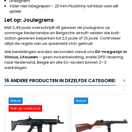
Draagriem
Vizier niet inbegrepen – 22 mm Picatinny rail klaar voor elk
optiek
Let op: Joulegrens
Met 2,49 joule overschrijdt dit geweer de joulegrens op
sommige Nederlandse en Belgische airsoft-velden die bolt-
action geweren beperken tot 2,0 joule of 1,5 joule. Controleer
altijd de regels van uw speelveld vóór gebruik.
Alle bestellingen worden verzonden vanuit ons
EU-magazijn in
Vilnius, Litouwen
– geen invoerbelasting, snelle DPD-levering
naar Nederland, België en alle EU-landen binnen 2–3
werkdagen.
16 ANDERE PRODUCTEN IN DEZELFDE CATEGORIE:
>
<
Nieuw
Nieuw
Niet op voorraad