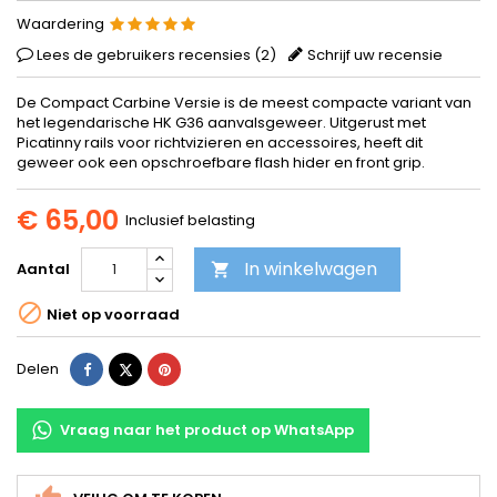
Waardering
Lees de gebruikers recensies (
2
)
Schrijf uw recensie
De Compact Carbine Versie is de meest compacte variant van
het legendarische HK G36 aanvalsgeweer. Uitgerust met
Picatinny rails voor richtvizieren en accessoires, heeft dit
geweer ook een opschroefbare flash hider en front grip.
€ 65,00
Inclusief belasting
In winkelwagen
Aantal


Niet op voorraad
Delen
Tweet
Pinterest
Delen
Vraag naar het product op WhatsApp