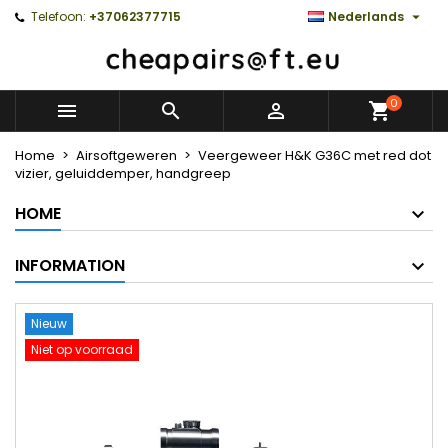

Telefoon:
+37062377715
Nederlands
0



Home
Airsoftgeweren
Veergeweer H&K G36C met red dot
vizier, geluiddemper, handgreep
HOME
INFORMATION
Nieuw
Niet op voorraad