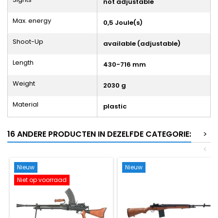
not adjustable
Max. energy
0,5 Joule(s)
Shoot-Up
available (adjustable)
Length
430-716 mm
Weight
2030 g
Material
plastic
16 ANDERE PRODUCTEN IN DEZELFDE CATEGORIE:
>
<
Nieuw
Nieuw
Niet op voorraad