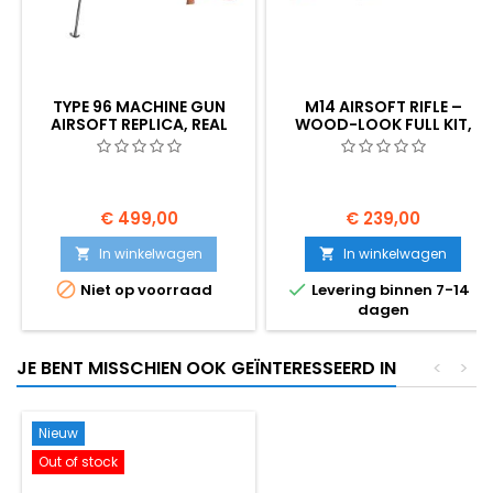
TYPE 96 MACHINE GUN
M14 AIRSOFT RIFLE –
AIRSOFT REPLICA, REAL
WOOD-LOOK FULL KIT,
WOOD
AMERICAN COLD WAR
SERVICE RIFLE
€ 499,00
€ 239,00
In winkelwagen
In winkelwagen




Niet op voorraad
Levering binnen 7-14
dagen
JE BENT MISSCHIEN OOK GEÏNTERESSEERD IN
<
>
Nieuw
Out of stock