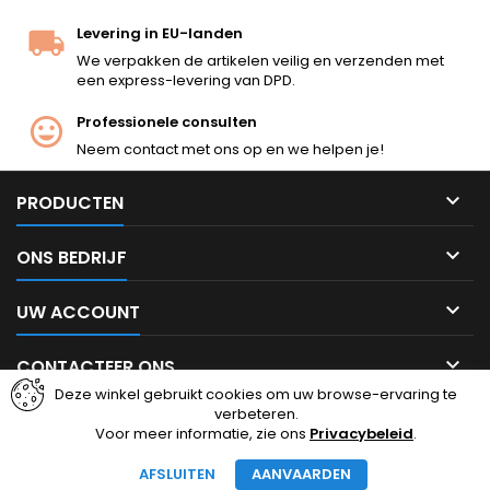
Levering in EU-landen
We verpakken de artikelen veilig en verzenden met
een express-levering van DPD.
Professionele consulten
Neem contact met ons op en we helpen je!

PRODUCTEN

ONS BEDRIJF

UW ACCOUNT

CONTACTEER ONS
Deze winkel gebruikt cookies om uw browse-ervaring te
verbeteren.
Facebook
Instagram
Voor meer informatie, zie ons
Privacybeleid
.
AFSLUITEN
AANVAARDEN
© Copyright 2026 cheapairsoft.eu. Alle rechten voorbehouden.