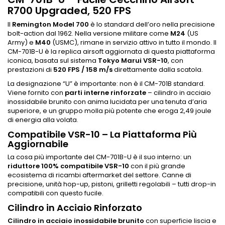
R700 Upgraded, 520 FPS
Il
Remington Model 700
è lo standard dell’oro nella precisione
bolt-action dal 1962. Nella versione militare come
M24
(US
Army) e
M40
(USMC), rimane in servizio attivo in tutto il mondo. Il
CM-701B-U è la replica airsoft aggiornata di questa piattaforma
iconica, basata sul sistema
Tokyo Marui VSR-10
, con
prestazioni di
520 FPS / 158 m/s
direttamente dalla scatola.
La designazione “U” è importante: non è il CM-701B standard.
Viene fornito con
parti interne rinforzate
– cilindro in acciaio
inossidabile brunito con anima lucidata per una tenuta d’aria
superiore, e un gruppo molla più potente che eroga 2,49 joule
di energia alla volata.
Compatibile VSR-10 – La Piattaforma Più
Aggiornabile
La cosa più importante del CM-701B-U è il suo interno: un
riduttore 100% compatibile VSR-10
con il più grande
ecosistema di ricambi aftermarket del settore. Canne di
precisione, unità hop-up, pistoni, grilletti regolabili – tutti drop-in
compatibili con questo fucile.
Cilindro in Acciaio Rinforzato
Cilindro in acciaio inossidabile brunito
con superficie liscia e