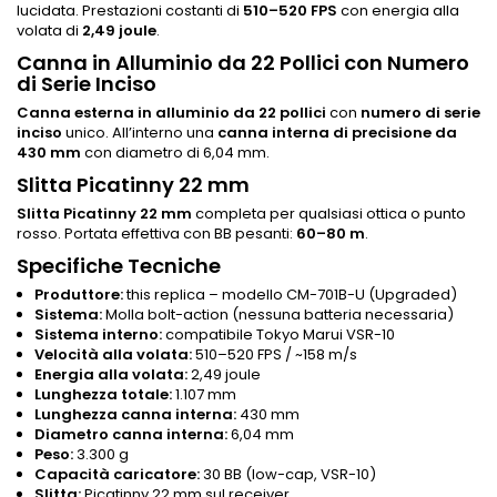
lucidata. Prestazioni costanti di
510–520 FPS
con energia alla
volata di
2,49 joule
.
Canna in Alluminio da 22 Pollici con Numero
di Serie Inciso
Canna esterna in alluminio da 22 pollici
con
numero di serie
inciso
unico. All’interno una
canna interna di precisione da
430 mm
con diametro di 6,04 mm.
Slitta Picatinny 22 mm
Slitta Picatinny 22 mm
completa per qualsiasi ottica o punto
rosso. Portata effettiva con BB pesanti:
60–80 m
.
Specifiche Tecniche
Produttore:
this replica – modello CM-701B-U (Upgraded)
Sistema:
Molla bolt-action (nessuna batteria necessaria)
Sistema interno:
compatibile Tokyo Marui VSR-10
Velocità alla volata:
510–520 FPS / ~158 m/s
Energia alla volata:
2,49 joule
Lunghezza totale:
1.107 mm
Lunghezza canna interna:
430 mm
Diametro canna interna:
6,04 mm
Peso:
3.300 g
Capacità caricatore:
30 BB (low-cap, VSR-10)
Slitta:
Picatinny 22 mm sul receiver