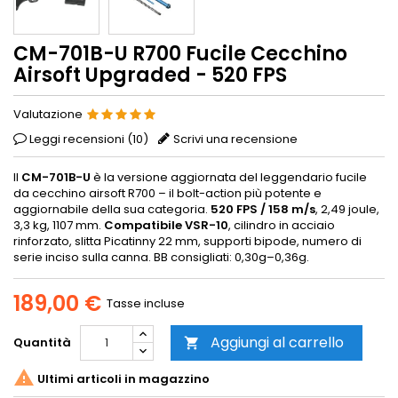
CM-701B-U R700 Fucile Cecchino
Airsoft Upgraded - 520 FPS
Valutazione
Leggi recensioni (
10
)
Scrivi una recensione
Il
CM-701B-U
è la versione aggiornata del leggendario fucile
da cecchino airsoft R700 – il bolt-action più potente e
aggiornabile della sua categoria.
520 FPS / 158 m/s
, 2,49 joule,
3,3 kg, 1107 mm.
Compatibile VSR-10
, cilindro in acciaio
rinforzato, slitta Picatinny 22 mm, supporti bipode, numero di
serie inciso sulla canna. BB consigliati: 0,30g–0,36g.
189,00 €
Tasse incluse
Aggiungi al carrello
Quantità


Ultimi articoli in magazzino