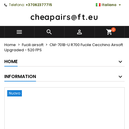

Telefono:
+37062377715
Italiano
0



Home
Fucili airsoft
CM-701B-U R700 Fucile Cecchino Airsoft
Upgraded - 520 FPS
HOME
INFORMATION
Nuovo