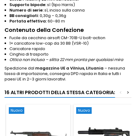
Supporto bipode:
sì (tipo Harris)
Numero di serie:
sì, inciso sulla canna
BB consigliati:
0,30g – 0,36g
Portata effettiva:
60–80 m
Contenuto della Confezione
Fucile da cecchino airsoft CM-701B-U bolt-action
1× caricatore low-cap da 30 BB (VSR-10)
Caricatore rapido
Cinghia di trasporto
Ottica non inclusa – slitta 22 mm pronta per qualsiasi mira
Spedizione dal
magazzino UE a Vilnius, Lituania
– nessuna
tassa di importazione, consegna DPD rapida in Italia e tutti i
paesi UE in 2–3 giorni lavorativi.
16 ALTRI PRODOTTI DELLA STESSA CATEGORIA:
<
>
Nuovo
Nuovo