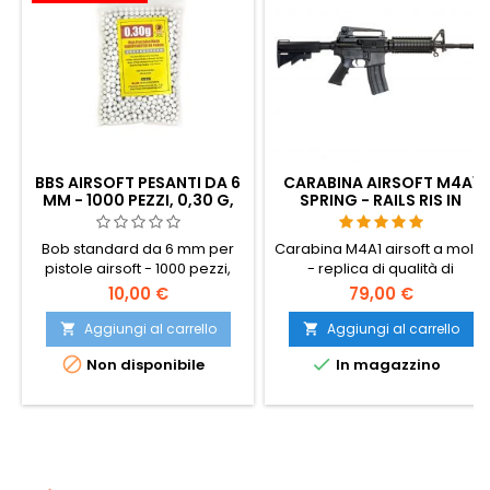
BBS AIRSOFT PESANTI DA 6
CARABINA AIRSOFT M4A1
MM - 1000 PEZZI, 0,30 G,
SPRING - RAILS RIS IN
PER UN TIRO PRECISO
METALLO, CALCIO
REGOLABILE, SMONTABILE
Bob standard da 6 mm per
Carabina M4A1 airsoft a molla
pistole airsoft - 1000 pezzi,
- replica di qualità di
0,30 g, la migliore qualità per
produzione coreana con
10,00 €
79,00 €
un tiro preciso. Migliore
guide RIS in metallo su tutti e
qualità rispetto ai BB
quattro i lati per gli accessori,
Aggiungi al carrello
Aggiungi al carrello


standard, migliore precisione
calcio e mirini regolabili e


Non disponibile
In magazzino
e affidabilità, non inceppano
sistema hop-up. Si smonta
le canne precise.
come un vero fucile M4.
Confezionato in un sacchetto
di plastica.