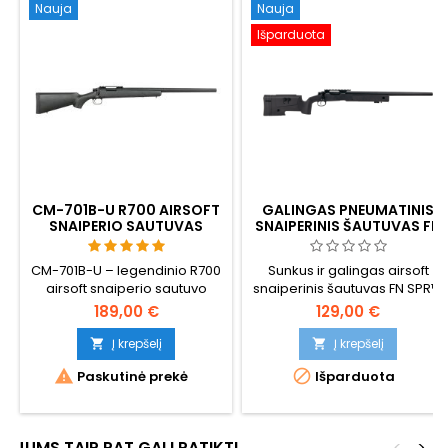
Nauja
Nauja
Išparduota
CM-701B-U R700 AIRSOFT
GALINGAS PNEUMATINIS
SNAIPERIO SAUTUVAS
SNAIPERINIS ŠAUTUVAS FN
UPGRADED - 520 FPS
SPR™
CM-701B-U – legendinio R700
Sunkus ir galingas airsoft
airsoft snaiperio sautuvo
snaiperinis šautuvas FN SPR™,
atnaujinta versija –
oficiali "FN Herstal" kopija.
189,00 €
129,00 €
galingiausias ir labiausiai
modifikuojamas bolt-action
Į krepšelį
Į krepšelį


savo klasëje. 520 FPS /


Paskutinė prekė
Išparduota
158 m/s, 2,49 džaulio, 3,3 kg
aliuminio, polimero ir
nerдžvejancio plieno, 1107 mm
bendras ilgis. VSR-10
JUMS TAIP PAT GALI PATIKTI
<
>