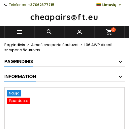

Telefonas:
+37062377715
Lietuvių
0



Pagrindinis
Airsoft snaiperio šautuvai
L96 AWP Airsoft
snaiperio šautuvas
PAGRINDINIS
INFORMATION
Nauja
Išparduota