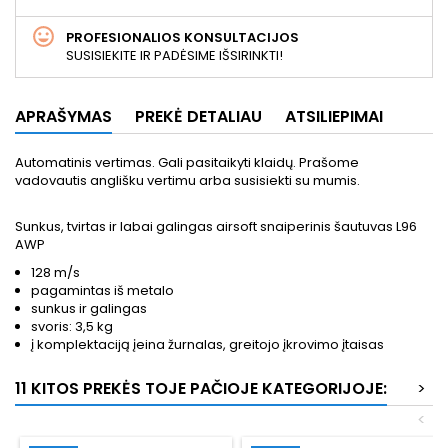
PROFESIONALIOS KONSULTACIJOS
SUSISIEKITE IR PADĖSIME IŠSIRINKTI!
APRAŠYMAS
PREKĖ DETALIAU
ATSILIEPIMAI
Automatinis vertimas. Gali pasitaikyti klaidų. Prašome
vadovautis anglišku vertimu arba susisiekti su mumis.
Sunkus, tvirtas ir labai galingas airsoft snaiperinis šautuvas L96
AWP
128 m/s
pagamintas iš metalo
sunkus ir galingas
svoris: 3,5 kg
į komplektaciją įeina žurnalas, greitojo įkrovimo įtaisas
11 KITOS PREKĖS TOJE PAČIOJE KATEGORIJOJE:
>
<