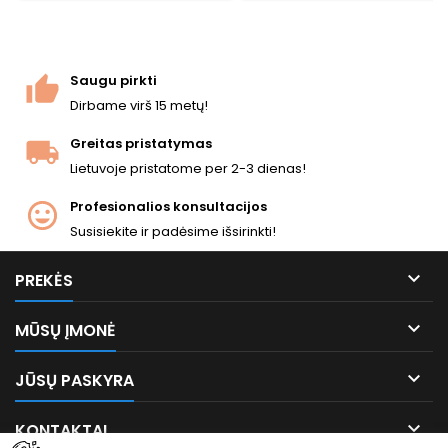
nerдžvejancio plieno, 1107 mm
plastikiniame maišelyje.
bendras ilgis. VSR-10
suderinami vidinës dalys,
sustiprintas plieno cilindras,
Saugu pirkti
22 mm Picatinny bėgelis,
Dirbame virš 15 metų!
dvikėjės...
Greitas pristatymas
Lietuvoje pristatome per 2-3 dienas!
Profesionalios konsultacijos
Susisiekite ir padėsime išsirinkti!

PREKĖS

MŪSŲ ĮMONĖ

JŪSŲ PASKYRA

KONTAKTAI