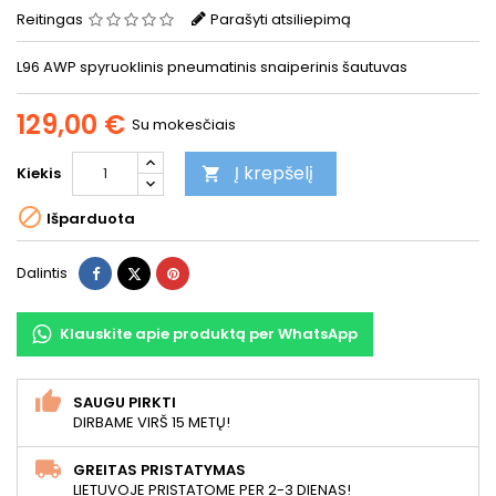
Reitingas
Parašyti atsiliepimą
L96 AWP spyruoklinis pneumatinis snaiperinis šautuvas
129,00 €
Su mokesčiais
Į krepšelį
Kiekis


Išparduota
Dalintis
Twitter
Pinterest
Dalintis
Klauskite apie produktą per WhatsApp
SAUGU PIRKTI
DIRBAME VIRŠ 15 METŲ!
GREITAS PRISTATYMAS
LIETUVOJE PRISTATOME PER 2-3 DIENAS!