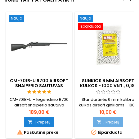
suderinami vidinës dalys,
sustiprintas plieno cilindras,
22 mm Picatinny bėgelis,
dvikėjės...
Nauja
Nauja
Išparduota
CM-701B-U R700 AIRSOFT
SUNKIOS 6 MM AIRSOFT
SNAIPERIO SAUTUVAS
KULKOS - 1000 VNT., 0,30
UPGRADED - 520 FPS
G, SKIRTOS AŠTRIAM
ŠAUDYMUI
CM-701B-U – legendinio R700
Standartinės 6 mm kalibro
airsoft snaiperio sautuvo
kulkos airsoft ginklams - 1000
atnaujinta versija –
vnt., 0,30 g, geriausia kokybė
189,00 €
10,00 €
galingiausias ir labiausiai
aštriam šaudymui. Geresnė
modifikuojamas bolt-action
kokybė nei standartinių kulkų,
Į krepšelį
Į krepšelį


savo klasëje. 520 FPS /
geresnis tikslumas ir


Paskutinė prekė
Išparduota
158 m/s, 2,49 džaulio, 3,3 kg
patikimumas, neužsikemša
aliuminio, polimero ir
tikslūs šoviniai. Įpakuoti