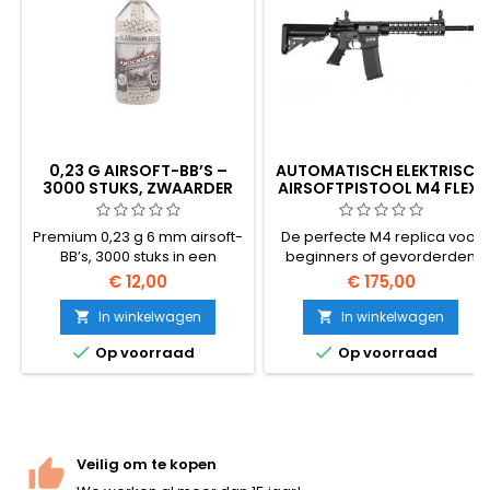
0,23 G AIRSOFT-BB’S –
AUTOMATISCH ELEKTRISCH
3000 STUKS, ZWAARDER
AIRSOFTPISTOOL M4 FLEX,
GEWICHT VOOR BETERE
OPGEWAARDEERD
NAUWKEURIGHEID EN EEN
Premium 0,23 g 6 mm airsoft-
De perfecte M4 replica voor
GROTER BEREIK
BB’s, 3000 stuks in een
beginners of gevorderden
hersluitbare fles. Zwaarder
met upgrade mogelijkheid.
€ 12,00
€ 175,00
dan de standaard 0,20 g —
Kwaliteitsmaterialen, zowel
betere windbestendigheid,
afwerking als mechanica,
In winkelwagen
In winkelwagen


vlakkere baan, meer energie
snelwisselveer. Zeer stevige


Op voorraad
Op voorraad
op de eindafstand.
kunststof behuizing.
Vervaardigd door Specna
Arms (BLS Taiwan): gepolijst,
perfect rond, hop-up-
vriendelijk.
Voorraadverpakking voor
Veilig om te kopen
ondersteuningswapens en