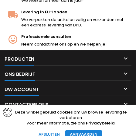
We werken al meer dan 15 jaar!
serieuze spelers.
Levering in EU-landen
We verpakken de artikelen veilig en verzenden met
een express-levering van DPD.
Professionele consulten
Neem contact met ons op en we helpen je!

PRODUCTEN

ONS BEDRIJF

UW ACCOUNT

CONTACTEER ONS
Deze winkel gebruikt cookies om uw browse-ervaring te
verbeteren.
Facebook
Instagram
Voor meer informatie, zie ons
Privacybeleid
.
AFSLUITEN
AANVAARDEN
© Copyright 2026 cheapairsoft.eu. Alle rechten voorbehouden.