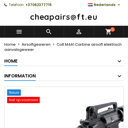

Telefoon:
+37062377715
Nederlands
0



Home
Airsoftgeweren
Colt M4A1 Carbine airsoft elektrisch
aanvalsgeweer
HOME
INFORMATION
Nieuw
Niet op voorraad