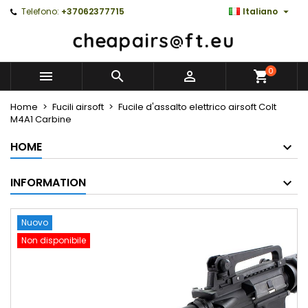

Telefono:
+37062377715
Italiano
0



Home
Fucili airsoft
Fucile d'assalto elettrico airsoft Colt
M4A1 Carbine
HOME
INFORMATION
Nuovo
Non disponibile