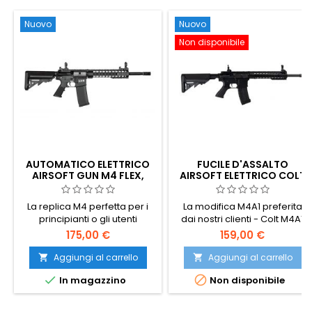
Compatto 265 mm, 580 g.
Nuovo
Nuovo
Non disponibile
AUTOMATICO ELETTRICO
FUCILE D'ASSALTO
AIRSOFT GUN M4 FLEX,
AIRSOFT ELETTRICO COLT
AGGIORNATO
M4A1 KEYMOD
La replica M4 perfetta per i
La modifica M4A1 preferita
principianti o gli utenti
dai nostri clienti - Colt M4A1
avanzati con possibilità di
Keymod, prodotto su licenza
175,00 €
159,00 €
aggiornamento. Materiali di
di Colt e con i marchi e le
qualità, sia per le finiture che
marcature originali.
Aggiungi al carrello
Aggiungi al carrello


per la meccanica, molla a


In magazzino
Non disponibile
cambio rapido. Corpo in
plastica molto robusto.