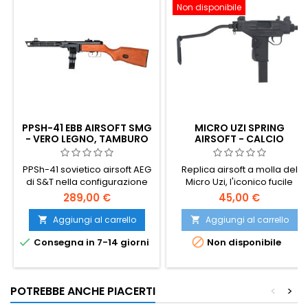
Non disponibile
PPSH-41 EBB AIRSOFT SMG
MICRO UZI SPRING
- VERO LEGNO, TAMBURO
AIRSOFT - CALCIO
DA 2000 COLPI, BLOW-
PIEGHEVOLE IN METALLO,
BACK
PRODUZIONE COREANA,
PPSh-41 sovietico airsoft AEG
Replica airsoft a molla del
SMG ISRAELIANO ICONICO
di S&T nella configurazione
Micro Uzi, l'iconico fucile
premium in VERO LEGNO con
mitragliatore compatto
289,00 €
45,00 €
Blow-Back elettrico. Tomaia
israeliano. Realizzata in
interamente in metallo, calcio
Corea per una maggiore
Aggiungi al carrello
Aggiungi al carrello


e impugnatura in vero legno,
qualità costruttiva, con calcio


Consegna in 7-14 giorni
Non disponibile
caricatore a tamburo in
pieghevole in metallo, leva di
acciaio da 2000 colpi, semi e
armamento in metallo,
full-auto. ~300 FPS / 1,4 J. 840
grilletto e sicura in metallo,
mm, 3780 g.
meccanismo di chiusura del
POTREBBE ANCHE PIACERTI
<
>
pistone in metallo. Caricatore
Hi-cap da 175 colpi.