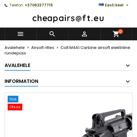

Telefon:
+37062377715
Eesti keel
0



Avalehele
Airsoft rifles
Colt M4A1 Carbine airsoft elektriline
ründepüss
AVALEHELE
INFORMATION
Uus
Otsas