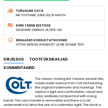
TURVALINE OSTA
ME TÖÖTAME JUBA ÜLE 15 AASTA!
KIIRE TARNE EESTISSE
SAADAME OMNIVA JA DPD-GA
ERIALASED KONSULTATSIOONID
VÕTKE MEIEGA ÜHENDUST JA ME AITAME TEID!
KIRJELDUS
TOOTE ÜKSIKASJAD
KOMMENTAARID
The classic-looking M4 Carbine assault rifle,
made under licence from Colt and bearing
the original trademarks and markings. This
replica is light and comfortable, robust and
solid, relatively compact but with a long
barrel. The carry handle is removable and there is a rail
underneath it to allow the use of a collimator sight. The stock is