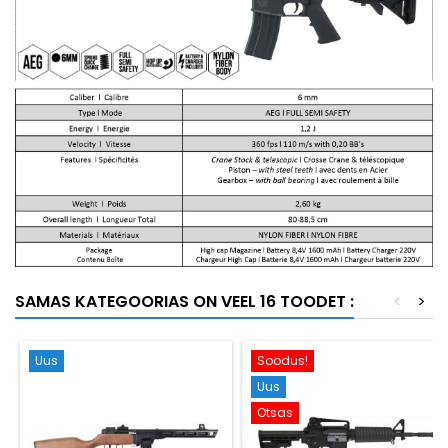
SAMAS KATEGOORIAS ON VEEL 16 TOODET :
<
>
Uus
Soodus!
Uus
Otsas