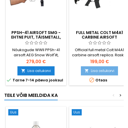
PPSH-41 AIRSOFT SMG -
FULL METAL COLT M4A1
EHTNE PUIT, TÄISMETALL,
CARBINE AIRSOFT
1000-RD TRUMMEL
VINTPÜSS
Nõukogude WWII PPSh-41
Official full metal Colt M4A1
airsoft AEG Snow Wolf'ilt,
carbine airsoft replica. Raske,
premium SW-09W variant,
elektriline, pool- ja
279,00 €
199,00 €
millel on GENUINE REAL-WOOD
täisautomaatne. Mudel:
puidust osad täismetallist
Cybergun 180865
Lisa ostukorvi
Lisa ostukorvi


korpuse peal. Ikooniline 1000-


Tarne 7-14 päeva jooksul
Otsas
padruniline trummelmagasin.
~370 FPS, 840 mm. Patarei
müüakse eraldi.
TEILE VÕIB MEELDIDA KA
<
>
Uus
Uus