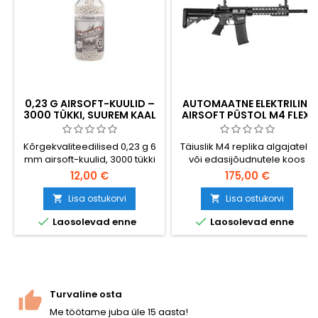
0,23 G AIRSOFT-KUULID –
AUTOMAATNE ELEKTRILINE
3000 TÜKKI, SUUREM KAAL
AIRSOFT PÜSTOL M4 FLEX,
TAGAB PAREMA TÄPSUSE
TÄIENDATUD
JA LASKEKAUGUSE
Kõrgekvaliteedilised 0,23 g 6
Täiuslik M4 replika algajatele
mm airsoft-kuulid, 3000 tükki
või edasijõudnutele koos
taaskinnitatavas pudelis.
uuendamisvõimalusega.
12,00 €
175,00 €
Raskemad kui standardse
Kvaliteetsed materjalid, nii
kaaluga 0,20 g kuulid –
viimistlus kui ka mehaanika,
Lisa ostukorvi
Lisa ostukorvi


parem tuulevastupidavus,
kiire vahetusvedru. Väga


Laosolevad enne
Laosolevad enne
tasasem lennutrajektoor,
vastupidav plastmassist
suurem tabamiskohas jääv
korpus.
energia. Tootja: Specna Arms
(BLS Taiwan): poleeritud,
täiuslikult ümmargused, hop-
up-süsteemiga ühilduvad.
Turvaline osta
Suur varu abirelvade ja
Me töötame juba üle 15 aasta!
tõsiste...