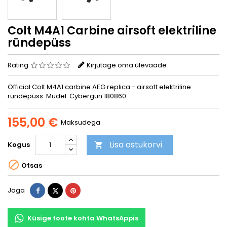
Colt M4A1 Carbine airsoft elektriline
ründepüss
Rating
Kirjutage oma ülevaade
Official Colt M4A1 carbine AEG replica - airsoft elektriline
ründepüss. Mudel: Cybergun 180860
155,00 €
Maksudega
Lisa ostukorvi
Kogus


Otsas
Jaga
Tweet
Pinterest
Jaga
Küsige toote kohta WhatsAppis