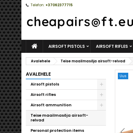
Telefon:
+37062377715
AVALEHELE
AIRSOFT PISTOLS
AIRSOFT RIFLES
Avalehele
Teise maailmasõja airsoft-relvad
AVALEHELE
Uus
Airsoft pistols
Toggle
Airsoft rifles
Toggle
Airsoft ammunition
Toggle
Teise maailmasõja airsoft-
relvad
Personal protection items