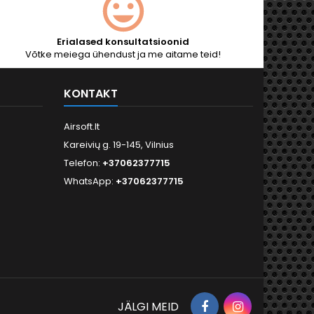
Erialased konsultatsioonid
Võtke meiega ühendust ja me aitame teid!
KONTAKT
Airsoft.lt
Kareivių g. 19-145, Vilnius
Telefon:
+37062377715
WhatsApp:
+37062377715
Facebook
Instagram
JÄLGI MEID