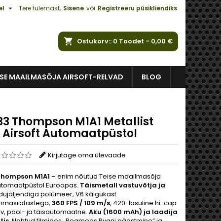

el
Tere tulemast,
Sisene
või
Registreeru püsikliendiks
Ostukorv:
0
Toodet -
0,00 €
ISE MAAILMASÕJA AIRSOFT-RELVAD
BLOG
3 Thompson M1A1 Metallist
Airsoft Automaatpüstol
Kirjutage oma ülevaade
hompson M1A1
– enim nõutud Teise maailmasõja
automaatpüstol Euroopas.
Täismetall vastuvõtja ja
idujäljendiga polümeer, V6 käigukast
mmasratastega,
360 FPS / 109 m/s
, 420-lasuline hi-cap
lv, pool- ja täisautomaatne.
Aku (1600 mAh) ja laadija
tis
. Nähtud filmides „Reamees Ryani päästmine“ ja