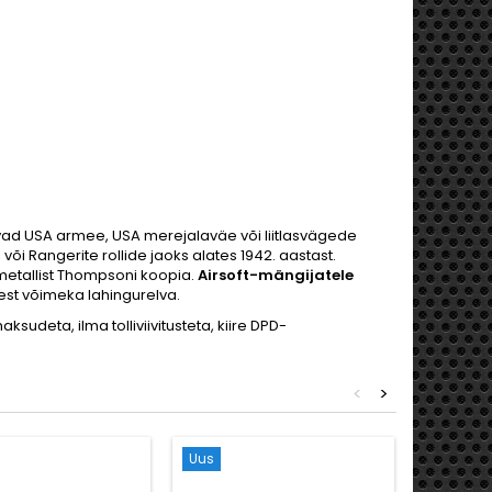
vad USA armee, USA merejalaväe või liitlasvägede
i Rangerite rollide jaoks alates 1942. aastast.
etallist Thompsoni koopia.
Airsoft-mängijatele
est võimeka lahingurelva.
sudeta, ilma tolliviivitusteta, kiire DPD-
<
>
Uus
Soodus!
Uus