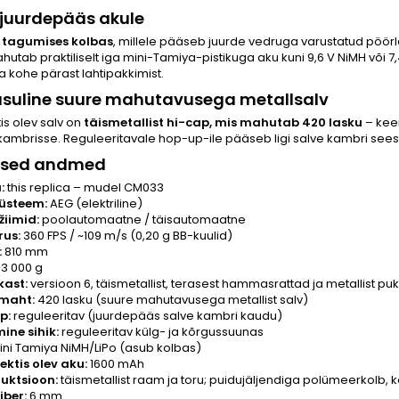
 juurdepääs akule
b
tagumises kolbas
, millele pääseb juurde vedruga varustatud pöörle
hutab praktiliselt iga mini-Tamiya-pistikuga aku kuni 9,6 V NiMH või 7,
 kohe pärast lahtipakkimist.
asuline suure mahutavusega metallsalv
s olev salv on
täismetallist hi-cap, mis mahutab 420 lasku
– keer
mbrisse. Reguleeritavale hop-up-ile pääseb ligi salve kambri seest.
lised andmed
:
this replica – mudel CM033
süsteem:
AEG (elektriline)
žiimid:
poolautomaatne / täisautomaatne
rus:
360 FPS / ~109 m/s (0,20 g BB-kuulid)
:
810 mm
3 000 g
kast:
versioon 6, täismetallist, terasest hammasrattad ja metallist puk
 maht:
420 lasku (suure mahutavusega metallist salv)
p:
reguleeritav (juurdepääs salve kambri kaudu)
ne sihik:
reguleeritav külg- ja kõrgussuunas
ni Tamiya NiMH/LiPo (asub kolbas)
ktis olev aku:
1600 mAh
uktsioon:
täismetallist raam ja toru; puidujäljendiga polümeerkolb, 
iber:
6 mm