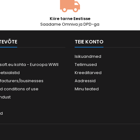
ega, kogupikkus 1120
mm....
Kiire tarne Eestisse
Saadame Omniva ja DPD-ga
TTEVÕTE
TEIE KONTO
Isikuandmed
soft.eu kohta - Euroopa WWII
Tellimused
petsialistid
Kreeditarved
facturers/businesses
Aadressid
d conditions of use
Minu teated
ndust
ed