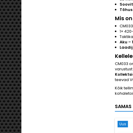
Soovit
Tõhus
Mis on
CM033 
1× 420
Taktika
Aku – 
Laadij
Kellel
CM033 on
varustust
Kollekts
teevad V6
Kõik tel
kohaletoi
SAMAS 
Uus