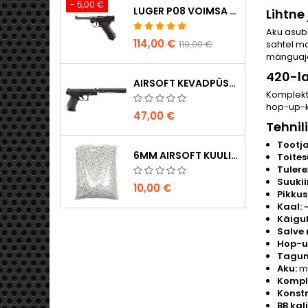
- 5,00 €
LUGER P08 VOIMSA TAISMETALL CO2 AIRSOFT PISTOL - UMAREX LEGENDS
Lihtne
Aku asu
114,00 €
119,00 €
sahtel ma
mänguaja
420-l
AIRSOFT KEVADPÜSTOL WALTHER PPQ NAVY KOOS SUMMUTIGA
Komplekti
hop-up-ka
47,00 €
Tehni
Tootja
6MM AIRSOFT KUULID - 2000 TK, 0,20G, KÕRGE KVALITEET
Toite
Tulere
Suukii
10,00 €
Pikkus
Kaal:
~
Käigu
Salve
Hop-u
Tagumi
Aku:
mi
Komple
Konstr
BB kali