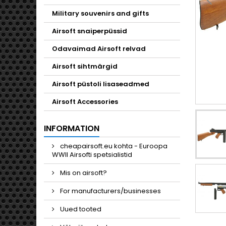
Military souvenirs and gifts
Airsoft snaiperpüssid
Odavaimad Airsoft relvad
Airsoft sihtmärgid
Airsoft püstoli lisaseadmed
Airsoft Accessories
INFORMATION
cheapairsoft.eu kohta - Euroopa
WWII Airsofti spetsialistid
Mis on airsoft?
For manufacturers/businesses
Uued tooted