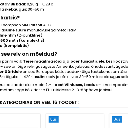
atav BB kaal:
0,20 g – 0,28 g
 laskekaugus:
30–50 m
 karbis?
Thompson M1A1 airsoft AEG
-lasuline suure mahutavusega metallsalv
line rihm (2-punktiline)
1600 mAh (komplektis)
a (komplektis)
e see relv on mõeldud?
 parim valik
Teise maailmasõja ajalooentusiastidele
, kes koosta
 – see on õige relv igasuguste Ameerika jalaväe, õhudessantvägede võ
ionääridele
on see Euroopas kättesaadav kõige taskukohasem täism
-käigukast, 420-lasuline salv ja efektiivne 30–50 m laskekaugus sell
limused saadetakse meie
EL-i laost Vilniuses, Leedus
– ilma impordimak
metamisega kõikidesse EL-i riikidesse 2–3 tööpäeva jooksul.
KATEGOORIAS ON VEEL 16 TOODET :
Uus
Uus