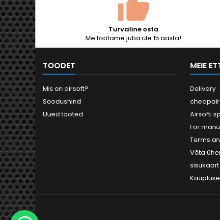
kuulid
Turvaline osta
Me töötame juba üle 15 aasta!
TOODET
MEIE E
Mis on airsoft?
Delivery
Soodushind
cheapair
Uued tooted
Airsofti s
For manu
Terms an
Võta ühe
sisukaart
Kauplus