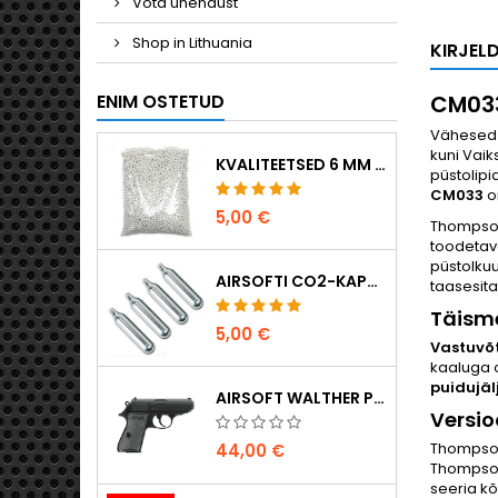
Võta ühendust
Shop in Lithuania
KIRJEL
ENIM OSTETUD
CM033
Vähesed 
kuni Vaik
KVALITEETSED 6 MM AIRSOFT-KUULID 0,20 G – 1000 TÜKKI, EI TAKERDU, TÄPNE LASKMINE
püstolipi
CM033
on
5,00 €
Thompson 
toodetav
püstolkuu
AIRSOFTI CO2-KAPSLID 12 G, 5-PAKK – VALMISTATUD UNGARIS, EL, ESMAKLASSILINE KVALITEET
taasesita
Täisme
5,00 €
Vastuvõt
kaaluga o
puidujäl
AIRSOFT WALTHER PPK/S VEDRUPÜSTOL
Versio
Thompson
44,00 €
Thompsoni
seeria k