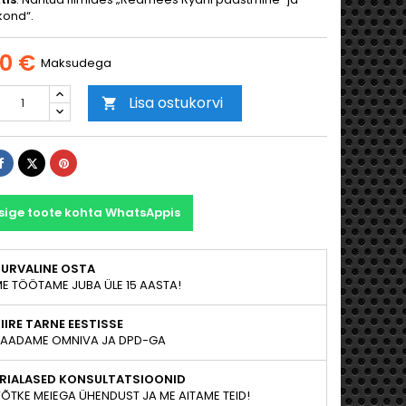
kond“.
00 €
Maksudega
Lisa ostukorvi

Jaga
Tweet
Pinterest
sige toote kohta WhatsAppis
TURVALINE OSTA
E TÖÖTAME JUBA ÜLE 15 AASTA!
IIRE TARNE EESTISSE
AADAME OMNIVA JA DPD-GA
ERIALASED KONSULTATSIOONID
ÕTKE MEIEGA ÜHENDUST JA ME AITAME TEID!