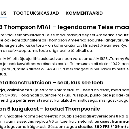
DUS
TOOTE ÜKSIKASJAD
KOMMENTAARID
 Thompson M1A1 – legendaarne Teise ma
relvad iseloomustavad Teise maailmasõja aegset Ameerika sõdurit ni
se ookeani džungliteni oli Thompson Ameerika sõdurite, langevarjurite 
de, sirge salv, raske toru – on kohe äratuntav filmidest „Reamees Ry
 airsoft-koopia, mis teeb originaalile täielikult au.
M1A1 oli sõjaajal lihtsustatud versioon varasemast M1928 „Tommy Gunis
a ja usaldusväärsema disaini kasuks. Tulemuseks oli alates 1942. a
lipilduja, mille kaliiber oli .45 ACP ja laskesagedus 600 lasku minutis. 
tud.
tallkonstruktsioon – seal, kus see loeb
ja, välimine toru ja salv
on kõik metallist – need on osad, mida n
n CM033-l originaali autentne raskus. Püssipuu, püstolipide ja käekai
jendiga polümeerist
realistliku lakitud viimistlusega, mis igast ka
on 6 käigukast – loodud Thompsonile
i unikaalne raami geomeetria nõuab spetsiaalset
versiooni 6 käig
 raami sisse. this replica V6 on täielikult metallist,
terasest hammasr
õige tugevama käigukasti. Süsteem tagab stabiilse
360 FPS / 109 m/s