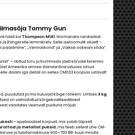
ailmasõja Tommy Gun
i hästi kui
Thompson M1A1
. Normandia randadest
ja Rangersite lemmikrelv. Selle iseloomulik siluett –
ani päästmine“, „Vennaskond“ ja „Vaikse ookeani sõda“.
t“ – ribitud toru ja trummsalv jäeti kõrvale kiiremini
astast Ameerika armee standardvarustuses olnud
Selle disaini iga detail on selles CM033 koopias ustavalt
äed, puudutad ja mis kuluvad kõige rohkem. Umbes
3 kg
tsed on valmistatud kõrgekvaliteedilisest
ugusest vaadates veenvalt puiduna mõjub.
ukasti
– spetsiaalset korpust, mis sobib täpselt
attad ja metallist puksid
, mis teeb sellest ühe CM-
kiiruse ja tulistamiskiiruse 600–700 BB-kuuli minutis.