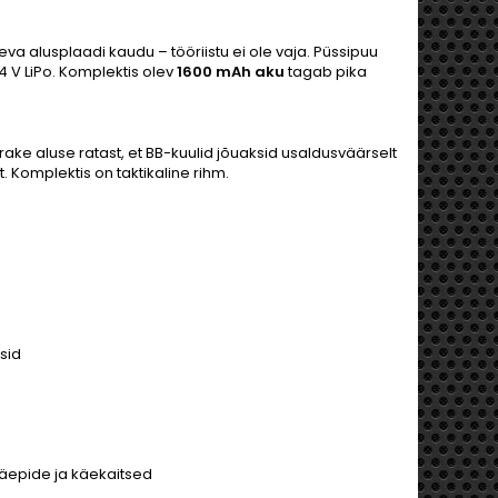
va alusplaadi kaudu – tööriistu ei ole vaja. Püssipuu
4 V LiPo. Komplektis olev
1600 mAh aku
tagab pika
ake aluse ratast, et BB-kuulid jõuaksid usaldusväärselt
 Komplektis on taktikaline rihm.
sid
käepide ja käekaitsed