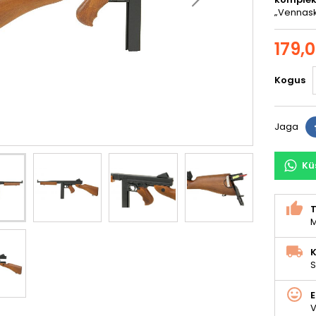
„Vennas
179,
Kogus
Jaga
Kü
M
K
S
V