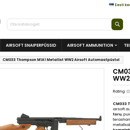
Eesti ke
Otsi
AIRSOFT SNAIPERPÜSSID
AIRSOFT AMMUNITION
TE
CM033 Thompson M1A1 Metallist WW2 Airsoft Automaatpüstol
CM03
WW2 
Rating
CM033 T
airsoft 
toru
, pu
terasha
metallsa
komplek