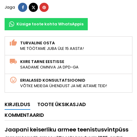
Jaga
Tweet
Pinterest
Jaga
Küsige toote kohta WhatsAppis
TURVALINE OSTA
ME TÖÖTAME JUBA ÜLE 15 AASTA!
KIIRE TARNE EESTISSE
SAADAME OMNIVA JA DPD-GA
ERIALASED KONSULTATSIOONID
VÕTKE MEIEGA ÜHENDUST JA ME AITAME TEID!
KIRJELDUS
TOOTE ÜKSIKASJAD
KOMMENTAARID
Jaapani keiserliku armee teenistusvintpüss