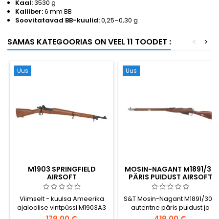
Kaal:
3530 g
Kaliiber:
6 mm BB
Soovitatavad BB-kuulid:
0,25–0,30 g
SAMAS KATEGOORIAS ON VEEL 11 TOODET :
<
>
Uus
Uus
M1903 SPRINGFIELD
MOSIN-NAGANT M1891/30
AIRSOFT
PÄRIS PUIDUST AIRSOFT
PÜSTOLKUULIPILDUJA,
SNAIPRIPÜSS
VÕLTSITUD PUIT
Viimselt - kuulsa Ameerika
S&T Mosin-Nagant M1891/30 -
ajaloolise vintpüssi M1903A3
autentne päris puidust ja
Springfield odav airsoft
metallist airsoft snaipripüss
179,00 €
419,00 €