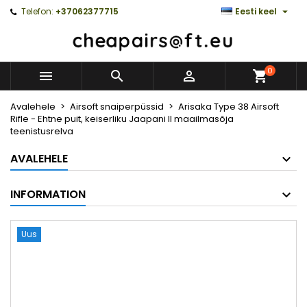

Telefon:
+37062377715
Eesti keel
0



Avalehele
Airsoft snaiperpüssid
Arisaka Type 38 Airsoft
Rifle - Ehtne puit, keiserliku Jaapani II maailmasõja
teenistusrelva
AVALEHELE
INFORMATION
Uus