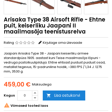
Arisaka Type 38 Airsoft Rifle - Ehtne
puit, keiserliku Jaapani II
maailmasõja teenistusrelva
Rating
Kirjutage oma ülevaade
Jaapani Arisaka Type 38 - Jaapani keiserliku armee
standardpüss 1905. aastast kuni Teise maailmasõja lõpuni -
vedruga püstolkuulipilduja. Ehtne ehtsast puidust puidust osad,
metallist tegevus, 15-padruniline hoidik, ~380 FPS / 1,34 J. 1275
mm, 3530 g.
459,00 €
Maksudega
Lisa ostukorvi
Kogus


Viimased tooted laos