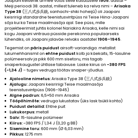
Jaapani keiserlik armee võttis selle kasutusele
1905.
aastal –
Meiji perioodi 38. aastal, millest tuleneb ka relva nimi –
Arisaka
Type 38
(三八式歩兵銃, sanhachi-shiki hoheijū) oli Jaapani
keisririigi standardne teenistusvintpüss nii Teise Hiina-Jaapani
sõja kui ka Teise maailmasõja ajal. See püss, mille
projekteerimist juhtis kolonel Nariakira Arisaka, kelle nimi sai
kogu Jaapani vintraua püsside perekonna populaarseks
lühendiks, oli Jaapani jalaväe relvaks aastatel
1906–1945
.
Tegemist on
päris
puidust
airsoft-variandiga: metallist
lukumehhanismil on
ehtne puidust
kolb ja käekaits, 15-lasuline
polümeersalv ja pikk 600 mm sisetoru, mis tagab
snaiperkaugustel ühtlase tabavuse. Laske kiirus on
~380 FPS
(~1,34 J)
– tugev vedruga töötav snaiper-jõudlus.
Ajalooline nimetus:
Arisaka Type 38 (三八式歩兵銃)
Ajalugu:
Jaapani keisririigi Teise maailmasõja
teenistusvintpüss (1906–1945)
Algne padrun:
6,5×50 mm Arisaka
Tööpõhimõte:
vedruga lukustatav (üks lask tsükli kohta)
Puidust detailid:
Ehtne puit
Lukukorpus:
metall
Salv:
15-lasuline polümeer
Kiirus:
~380 FPS / 1,34 J (0,20 g BB)
Sisemine toru:
600 mm (Ø 6,03 mm)
Pikkus:
1275 mm