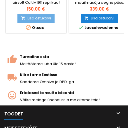
airsoft Colt M1911 replikad!
maailmasõja aegne püss:
SÕJAVÄEVINTPÜSS
Cybergun 180512.
puidust kolb, täismetallist
150,00 €
339,00 €
raam, tõeline padruni
väljaviskamine. Komplektis
Lisa ostukorvi
Lisa ostukorvi


on eemaldatav 6-lasuline


Otsas
Laosolevad enne
salv koos metallist
padrunitega. Pikkus 1100 mm,
kaal 3,7 kg, toru läbimõõt 525
mm (6,02 mm), kiirus ~345
FPS / 105 m/s 0,20 g BB-
kuulidega.
Turvaline osta
Me töötame juba üle 15 aasta!
Kiire tarne Eestisse
Saadame Omniva ja DPD-ga
Erialased konsultatsioonid
Võtke meiega ühendust ja me aitame teid!

TOODET
