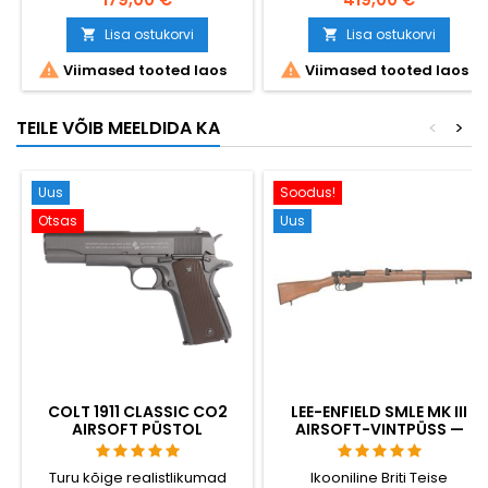
replika!
VSR-10 ühilduva süsteemiga,
390 FPS, 640 mm
Lisa ostukorvi
Lisa ostukorvi


sisetoruosaga ja


Viimased tooted laos
Viimased tooted laos
reguleeritava hop-upiga.
Ideaalne WWII varustusele ja
kollektsionääridele.
TEILE VÕIB MEELDIDA KA
<
>
Uus
Soodus!
Otsas
Uus
COLT 1911 CLASSIC CO2
LEE-ENFIELD SMLE MK III
AIRSOFT PÜSTOL
AIRSOFT-VINTPÜSS —
EHTNE PUIT, PADRUNITE
VÄLJAVISKAMISEGA,
Turu kõige realistlikumad
Ikooniline Briti Teise
LEGENDAARNE BRITI