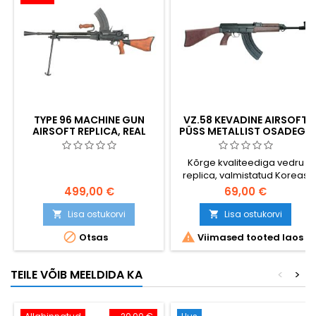
TYPE 96 MACHINE GUN
VZ.58 KEVADINE AIRSOFT
AIRSOFT REPLICA, REAL
PÜSS METALLIST OSADEGA
WOOD
Kõrge kvaliteediga vedru
replica, valmistatud Koreas
499,00 €
69,00 €
Lisa ostukorvi
Lisa ostukorvi




Otsas
Viimased tooted laos
TEILE VÕIB MEELDIDA KA
<
>