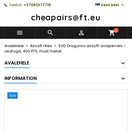

Telefon:
+37062377715
Eesti keel
0



Avalehele
Airsoft rifles
SVD Dragunov airsoft-snaiperrelv –
vedruga, 400 FPS, must metall
AVALEHELE
INFORMATION
Uus