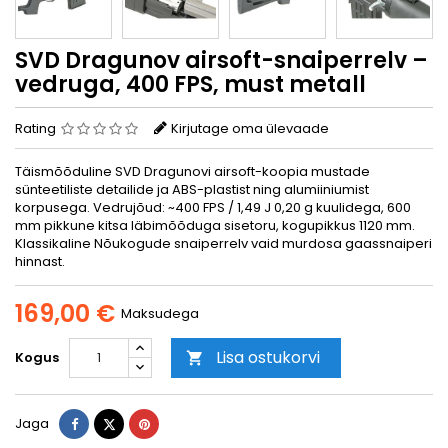
SVD Dragunov airsoft-snaiperrelv –
vedruga, 400 FPS, must metall
Rating
Kirjutage oma ülevaade
Täismõõduline SVD Dragunovi airsoft-koopia mustade
sünteetiliste detailide ja ABS-plastist ning alumiiniumist
korpusega. Vedrujõud: ~400 FPS / 1,49 J 0,20 g kuulidega, 600
mm pikkune kitsa läbimõõduga sisetoru, kogupikkus 1120 mm.
Klassikaline Nõukogude snaiperrelv vaid murdosa gaassnaiperi
hinnast.
169,00 €
Maksudega
Lisa ostukorvi
Kogus

Jaga
Tweet
Pinterest
Jaga