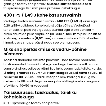
gaasiga töötav snaiperrelv.
Mustad sünteetilised osad
,
täispikkusega 1120 mm püss ja tõsine laskekaugus.
400 FPS / 1,49 J kohe kasutusvalmis
Vedruga töötav süsteem tulistab
~400 FPS (1,49 J)
kiirusega
0,20 g BB-kuulidega kohe karbist välja võttes. Vedrujõud
tähendab, et pole vaja gaasi, patareid ega elektroonikat –
ainus asi, mida püss vajab, on BB-kuulid.
600 mm
pikkune
kitsa
kaliibriga sisetoru (6,02 mm)
on see, mis teeb SVD-st selles
hinnaklassis snaiperpüssi, nagu see olema peab.
Miks snaiperlaskmiseks vedru-põhine
süsteem
Tõelised snaiperid ei tulista pidevalt – nad teevad hoolikaid,
hästi suunatud üksikuid laske, ja vedruga laetav airsoft-koopia
sunnib sind just sellesse rütmi. Lae lukk, suuna lask, tulista, korda.
Ei mingit reetvat suurt tulistamissagedust, ei relva tõusu, ei
raisatud BB-kuule
– vaid üks täpne lask korraga. 0,25 g või
raskemate BB-kuulidega on see püss välitingimustes mugavalt
efektiivne 40–50 m kaugusel.
Täissuuruses, täiskaalus, täieliku
kohalolekuga
Tüüp:
vedruga töötav snaiperrelv