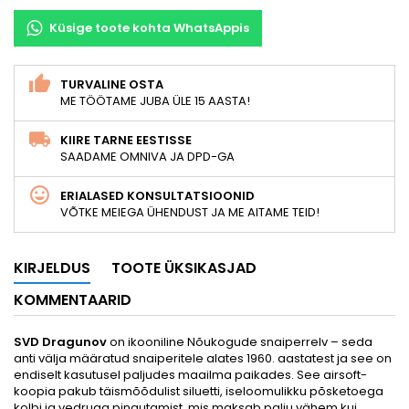
Küsige toote kohta WhatsAppis
TURVALINE OSTA
ME TÖÖTAME JUBA ÜLE 15 AASTA!
KIIRE TARNE EESTISSE
SAADAME OMNIVA JA DPD-GA
ERIALASED KONSULTATSIOONID
VÕTKE MEIEGA ÜHENDUST JA ME AITAME TEID!
KIRJELDUS
TOOTE ÜKSIKASJAD
KOMMENTAARID
SVD Dragunov
on ikooniline Nõukogude snaiperrelv – seda
anti välja määratud snaiperitele alates 1960. aastatest ja see on
endiselt kasutusel paljudes maailma paikades. See airsoft-
koopia pakub täismõõdulist siluetti, iseloomulikku põsketoega
kolbi ja vedruga pingutamist, mis maksab palju vähem kui