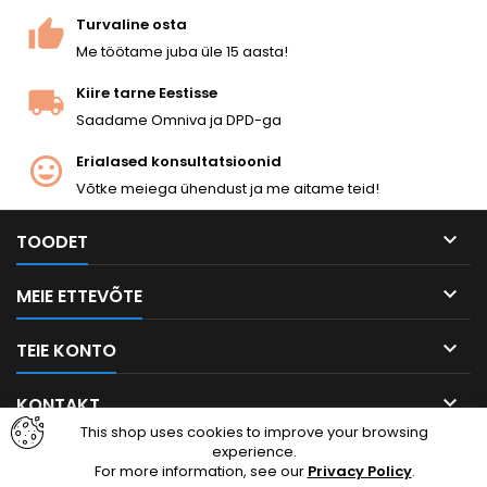
sliid, bipoodi kinnitused,
Turvaline osta
graveeritud seerianumber...
Me töötame juba üle 15 aasta!
Kiire tarne Eestisse
Saadame Omniva ja DPD-ga
Erialased konsultatsioonid
Võtke meiega ühendust ja me aitame teid!

TOODET

MEIE ETTEVÕTE

TEIE KONTO

KONTAKT
This shop uses cookies to improve your browsing
experience.
Facebook
Instagram
For more information, see our
Privacy Policy
.