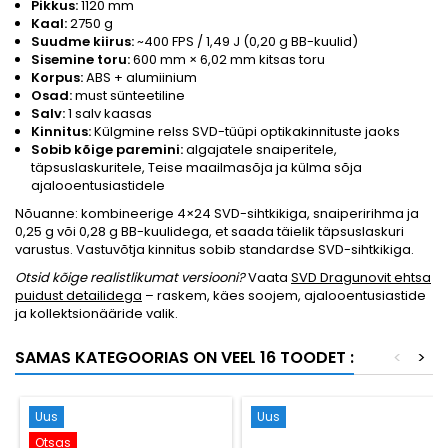
Pikkus:
1120 mm
Kaal:
2750 g
Suudme kiirus:
~400 FPS / 1,49 J (0,20 g BB-kuulid)
Sisemine toru:
600 mm × 6,02 mm kitsas toru
Korpus:
ABS + alumiinium
Osad:
must sünteetiline
Salv:
1 salv kaasas
Kinnitus:
Külgmine relss SVD-tüüpi optikakinnituste jaoks
Sobib kõige paremini:
algajatele snaiperitele,
täpsuslaskuritele, Teise maailmasõja ja külma sõja
ajalooentusiastidele
Nõuanne: kombineerige 4×24 SVD-sihtkikiga, snaiperirihma ja
0,25 g või 0,28 g BB-kuulidega, et saada täielik täpsuslaskuri
varustus. Vastuvõtja kinnitus sobib standardse SVD-sihtkikiga.
Otsid kõige realistlikumat versiooni?
Vaata
SVD Dragunovit ehtsa
puidust detailidega
– raskem, käes soojem, ajalooentusiastide
ja kollektsionääride valik.
SAMAS KATEGOORIAS ON VEEL 16 TOODET :
<
>
Uus
Uus
Otsas