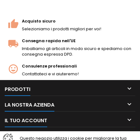
grilletto e sicura in metallo,
meccanismo di chiusura del
pistone in metallo. Caricatore
Hi-cap da 175 colpi.
Acquisto sicuro
Compatto 265 mm, 580 g.
Selezioniamo i prodotti migliori per voi!
Consegna rapida nell'UE
Imballiamo gli articoli in modo sicuro e spediamo con
consegna espressa DPD.
Consulenze professionali
Contattateci e vi aiuteremo!

PRODOTTI

LA NOSTRA AZIENDA

IL TUO ACCOUNT

CONTATTO
Questo negozio utilizza i cookie per migliorare la tua