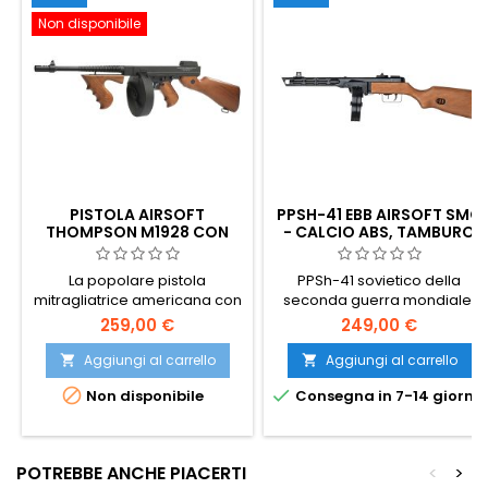
Non disponibile
PISTOLA AIRSOFT
PPSH-41 EBB AIRSOFT SMG
THOMPSON M1928 CON
- CALCIO ABS, TAMBURO
CARICATORE A TAMBURO
DA 1000 COLPI, BLOW-
BACK
La popolare pistola
PPSh-41 sovietico della
mitragliatrice americana con
seconda guerra mondiale,
un caricatore di grande
con Blow-Back elettrico per
259,00 €
249,00 €
capacità.
una ciclata realistica
dell'otturatore. Calcio in
Aggiungi al carrello
Aggiungi al carrello


polimero ABS, tomaia


Non disponibile
Consegna in 7-14 giorni
interamente in metallo,
caricatore a tamburo in
acciaio da 1000 colpi, semi e
full-auto. ~300 FPS / 1,4 J. 840
POTREBBE ANCHE PIACERTI
<
>
mm, 3780 g.