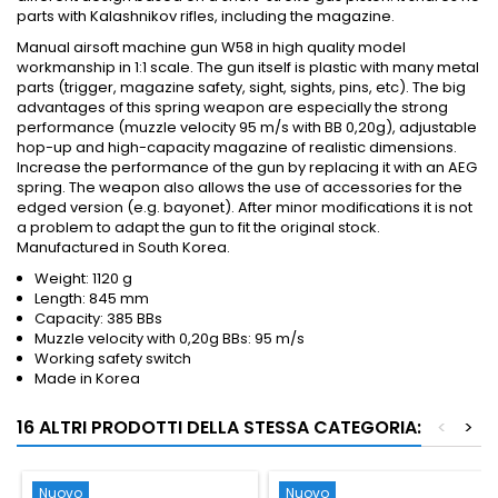
parts with Kalashnikov rifles, including the magazine.
Manual airsoft machine gun W58 in high quality model
workmanship in 1:1 scale. The gun itself is plastic with many metal
parts (trigger, magazine safety, sight, sights, pins, etc). The big
advantages of this spring weapon are especially the strong
performance (muzzle velocity 95 m/s with BB 0,20g), adjustable
hop-up and high-capacity magazine of realistic dimensions.
Increase the performance of the gun by replacing it with an AEG
spring. The weapon also allows the use of accessories for the
edged version (e.g. bayonet). After minor modifications it is not
a problem to adapt the gun to fit the original stock.
Manufactured in South Korea.
Weight: 1120 g
Length: 845 mm
Capacity: 385 BBs
Muzzle velocity with 0,20g BBs: 95 m/s
Working safety switch
Made in Korea
16 ALTRI PRODOTTI DELLA STESSA CATEGORIA:
<
>
Nuovo
Nuovo