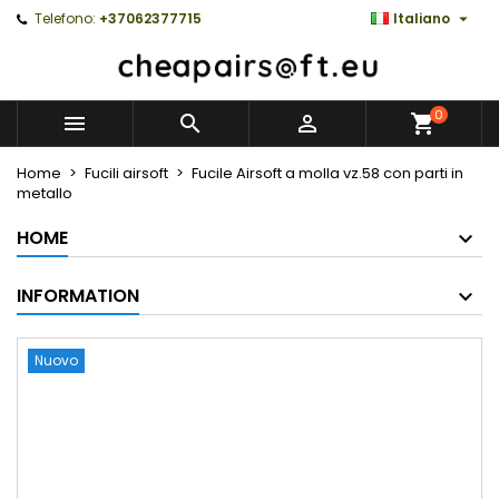

Telefono:
+37062377715
Italiano
0



Home
Fucili airsoft
Fucile Airsoft a molla vz.58 con parti in
metallo
HOME
INFORMATION
Nuovo