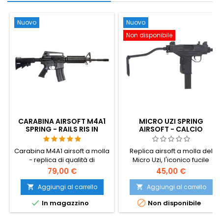
Nuovo
Nuovo
Non disponibile
CARABINA AIRSOFT M4A1
MICRO UZI SPRING
SPRING - RAILS RIS IN
AIRSOFT - CALCIO
METALLO, CALCIO
PIEGHEVOLE IN METALLO,
REGOLABILE, SMONTABILE
PRODUZIONE COREANA,
Carabina M4A1 airsoft a molla
Replica airsoft a molla del
SMG ISRAELIANO ICONICO
- replica di qualità di
Micro Uzi, l'iconico fucile
produzione coreana con
mitragliatore compatto
79,00 €
45,00 €
guide RIS in metallo su tutti e
israeliano. Realizzata in
quattro i lati per gli accessori,
Corea per una maggiore
Aggiungi al carrello
Aggiungi al carrello


calcio e mirini regolabili e
qualità costruttiva, con calcio


In magazzino
Non disponibile
sistema hop-up. Si smonta
pieghevole in metallo, leva di
come un vero fucile M4.
armamento in metallo,