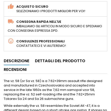
ACQUISTO SICURO
SELEZIONIAMO I PRODOTTI MIGLIORI PER VOI!
CONSEGNA RAPIDA NELL'UE
IMBALLIAMO GLI ARTICOLI IN MODO SICURO E SPEDIAMO
CON CONSEGNA ESPRESSA DPD.
CONSULENZE PROFESSIONALI
CONTATTATECI E VI AIUTEREMO!
DESCRIZIONE
DETTAGLI DEL PRODOTTO
RECENSIONI
The vz. 58 (or Sa vz. 58) is a 7.62×39mm assault rifle designed
and manufactured in Czechoslovakia and accepted into
service in the late 1950s as the 7,62 mm samopal vzor 58,
replacing the vz. 52 self-loading rifle and the 7.62×25mm
Tokarev Sa 24 and Sa 26 submachine guns.
While externally the vz. 58 resembles the Soviet AK-47, it is a
different design based on a short-stroke gas piston. It shares no