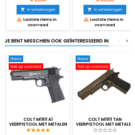
aangedreven FN 509 wordt
geleverd met volledig
In winkelwagen
In winkelwagen


gelicenseerde FN Herstal


Laatste items in
Laatste items in
markeringen!
voorraad
voorraad
JE BENT MISSCHIEN OOK GEÏNTERESSEERD IN
<
>
Nieuw
Nieuw
Niet op voorraad
Niet op voorraad
COLT M1911 A1
COLT M1911 TAN
VEERPISTOOL MET METALEN
VEERPISTOOL MET METALEN
SLEDE
SLEDE