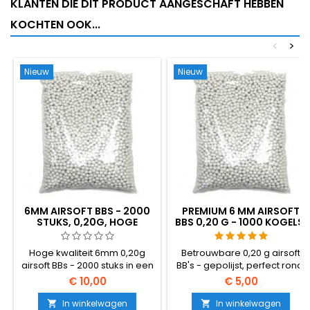
KLANTEN DIE DIT PRODUCT AANGESCHAFT HEBBEN
KOCHTEN OOK...
<
>
Nieuw
Nieuw
6MM AIRSOFT BBS - 2000
PREMIUM 6 MM AIRSOFT
STUKS, 0,20G, HOGE
BBS 0,20 G - 1000 KOGELS,
KWALITEIT
NO-JAM, RECHT
SCHIETEND
Hoge kwaliteit 6mm 0,20g
Betrouwbare 0,20 g airsoft
airsoft BBs - 2000 stuks in een
BB's - gepolijst, perfect rond,
zak. Het standaard universele
betrouwbare toevoer door
€ 10,00
€ 5,00
BB-gewicht, compatibel met
elke hop-up. 1000 patronen
vrijwel alle AEG geweren en
voor hi-caps, gasgranaten
In winkelwagen
In winkelwagen

