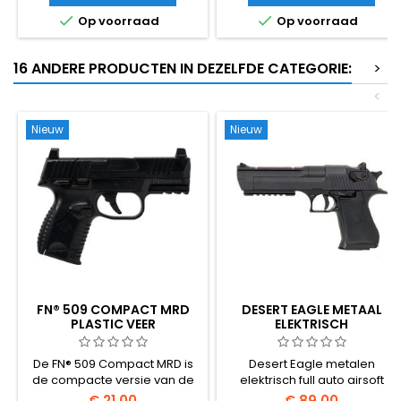
veergedreven wapens.
en standaard magazijnen.


Op voorraad
Op voorraad
Gladde naadloze oppervlak,
Geen blokkeergarantie, recht
consistente 5,95mm
schieten.
diameter, betrouwbare
16 ANDERE PRODUCTEN IN DEZELFDE CATEGORIE:
>
voeding.
<
Nieuw
Nieuw
FN® 509 COMPACT MRD
DESERT EAGLE METAAL
PLASTIC VEER
ELEKTRISCH
LUCHTSOFTPISTOOL
VOLAUTOMATISCH
De FN® 509 Compact MRD is
Desert Eagle metalen
de compacte versie van de
elektrisch full auto airsoft
FN 509. Deze veer-
pistool Cyma CM.121
€ 21,00
€ 89,00