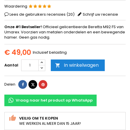
Waardering
Lees de gebruikers recensies (
20
)
Schrijf uw recensie
Onze #1 Bestseller!
Officieel gelicentieerde Beretta M92 FS van
Umarex. Voorzien van metalen onderdelen en een bewegende
hamer. Geen gas nodig.
€ 49,00
Inclusief belasting
In winkelwagen
Aantal

Delen
Tweet
Pinterest
Delen
Vraag naar het product op WhatsApp
VEILIG OM TE KOPEN
WE WERKEN AL MEER DAN 15 JAAR!