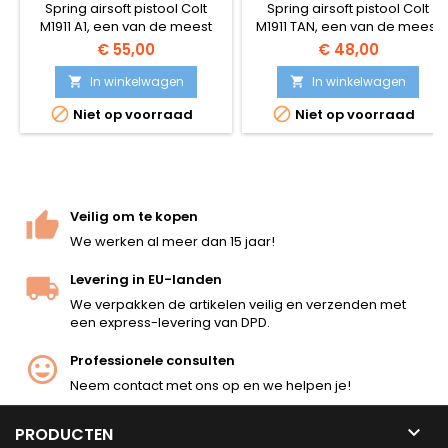
Spring airsoft pistool Colt
Spring airsoft pistool Colt
M1911 A1, een van de meest
M1911 TAN, een van de meest
realistische veerreplica's -
realistische veerreplica's -
€ 55,00
€ 48,00
krachtig, nauwkeurig, prettig
krachtig, nauwkeurig, prettig
om vast te houden en
om vast te houden en
In winkelwagen
In winkelwagen


gemakkelijk te gebruiken.
gemakkelijk te gebruiken.


Niet op voorraad
Niet op voorraad
BAXS-schietsysteem laat BB's
Desert camo en rail voor
draaien tijdens de vlucht,
montage van accessoires.
zodat een betere
nauwkeurigheid en bereik
worden bereikt.
Veilig om te kopen
We werken al meer dan 15 jaar!
Levering in EU-landen
We verpakken de artikelen veilig en verzenden met
een express-levering van DPD.
Professionele consulten
Neem contact met ons op en we helpen je!

PRODUCTEN