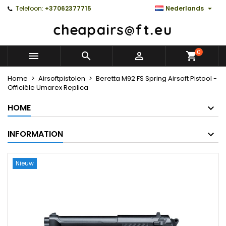

Telefoon:
+37062377715
Nederlands
0



Home
Airsoftpistolen
Beretta M92 FS Spring Airsoft Pistool -
Officiële Umarex Replica
HOME
INFORMATION
Nieuw