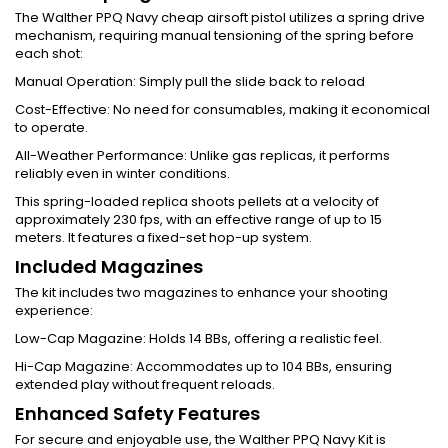
The Walther PPQ Navy cheap airsoft pistol utilizes a spring drive
mechanism, requiring manual tensioning of the spring before
each shot:
Manual Operation: Simply pull the slide back to reload
Cost-Effective: No need for consumables, making it economical
to operate.
All-Weather Performance: Unlike gas replicas, it performs
reliably even in winter conditions.
This spring-loaded replica shoots pellets at a velocity of
approximately 230 fps, with an effective range of up to 15
meters. It features a fixed-set hop-up system.
Included Magazines
The kit includes two magazines to enhance your shooting
experience:
Low-Cap Magazine: Holds 14 BBs, offering a realistic feel.
Hi-Cap Magazine: Accommodates up to 104 BBs, ensuring
extended play without frequent reloads.
Enhanced Safety Features
For secure and enjoyable use, the Walther PPQ Navy Kit is