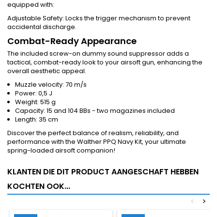
equipped with:
Adjustable Safety: Locks the trigger mechanism to prevent
accidental discharge.
Combat-Ready Appearance
The included screw-on dummy sound suppressor adds a
tactical, combat-ready look to your airsoft gun, enhancing the
overall aesthetic appeal.
Muzzle velocity: 70 m/s
Power: 0,5 J
Weight: 515 g
Capacity: 15 and 104 BBs - two magazines included
Length: 35 cm
Discover the perfect balance of realism, reliability, and
performance with the Walther PPQ Navy Kit, your ultimate
spring-loaded airsoft companion!
KLANTEN DIE DIT PRODUCT AANGESCHAFT HEBBEN
KOCHTEN OOK...
<
>