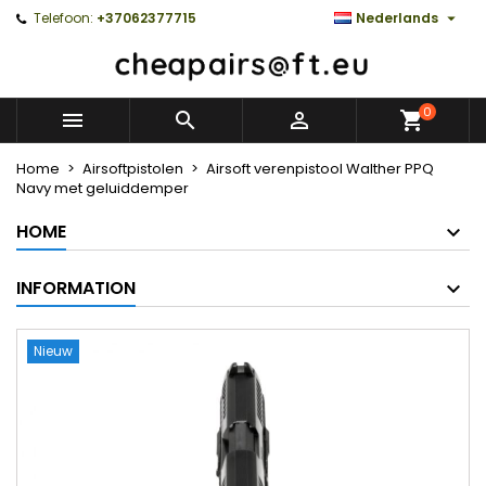

Telefoon:
+37062377715
Nederlands
0



Home
Airsoftpistolen
Airsoft verenpistool Walther PPQ
Navy met geluiddemper
HOME
INFORMATION
Nieuw