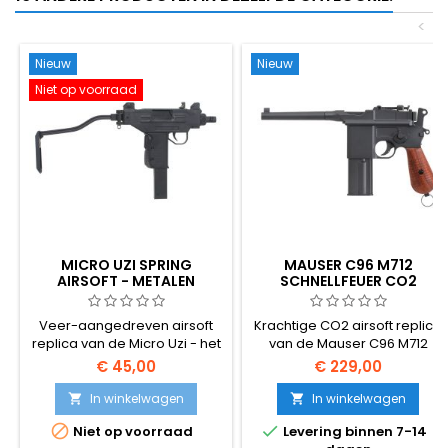
<
Nieuw
Nieuw
Niet op voorraad
MICRO UZI SPRING
MAUSER C96 M712
AIRSOFT - METALEN
SCHNELLFEUER CO2
VOUWKOLF, KOREAANS
LUCHTSOFTPISTOOL -
FABRICAAT, ICONISCHE
SELECT-FIRE DUITSE
Veer-aangedreven airsoft
Krachtige CO2 airsoft replica
ISRAËLISCHE SMG
BEZEMSTEEL
replica van de Micro Uzi - het
van de Mauser C96 M712
iconische Israëlische
Schnellfeuer - het
€ 45,00
€ 229,00
compacte machinepistool.
legendarische Duitse
Gemaakt in Korea voor een
bezemsteelpistool in de
In winkelwagen
In winkelwagen


hogere bouwkwaliteit, met
select-fire variant uit 1932.


Niet op voorraad
Levering binnen 7-14
metalen vouwkolf, metalen
Zware volledig metalen