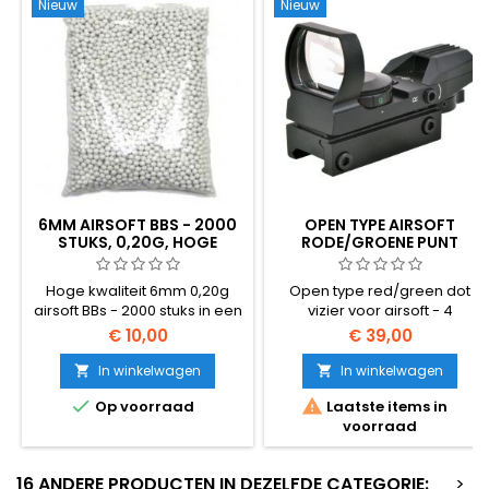
Nieuw
Nieuw
6MM AIRSOFT BBS - 2000
OPEN TYPE AIRSOFT
STUKS, 0,20G, HOGE
RODE/GROENE PUNT
KWALITEIT
RICHTVIZIER
Hoge kwaliteit 6mm 0,20g
Open type red/green dot
airsoft BBs - 2000 stuks in een
vizier voor airsoft - 4
zak. Het standaard universele
patronen, 2 kleuren
€ 10,00
€ 39,00
BB-gewicht, compatibel met
vrijwel alle AEG geweren en
In winkelwagen
In winkelwagen


veergedreven wapens.


Op voorraad
Laatste items in
Gladde naadloze oppervlak,
voorraad
consistente 5,95mm
diameter, betrouwbare
voeding.
16 ANDERE PRODUCTEN IN DEZELFDE CATEGORIE:
>