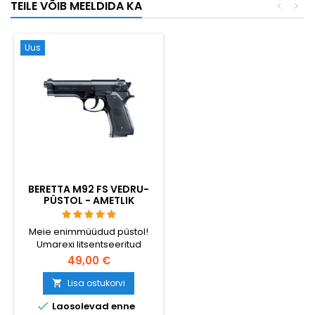
TEILE VÕIB MEELDIDA KA
<
>
Täismetallist korpus, 11-
padruniline hoidik, ~280-320
FPS / 0,73 J. 195 mm, 610 g.
Uus
BERETTA M92 FS VEDRU-
PÜSTOL - AMETLIK
UMAREXI KOOPIA
Meie enimmüüdud püstol!
Umarexi litsentseeritud
Beretta M92 FS. Metallist
49,00 €
siseosad, liikuv kukk ja
autentsed märgistused.
Lisa ostukorvi

Töötab ideaalselt ka talvel.

Laosolevad enne