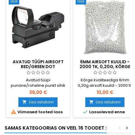
Uus
Uus
AVATUD TÜÜPI AIRSOFT
6MM AIRSOFT KUULID -
RED/GREEN DOT
2000 TK, 0,20G, KÕRGE
COLLIMATOR SIGHT
KVALITEET
Avatud tüüpi
Kõrge kvaliteediga 6mm
punane/roheline punkt sihik
0,20g airsoft kuulid - 2000 tk
airsoftile - 4 mustrit, 2 värvi
plastikkilekotis. Universaalne
39,00 €
10,00 €
standardkaal, ühilduv
peaaegu kõigi AEG
Lisa ostukorvi
Lisa ostukorvi


vintpüsside ja


Viimased tooted laos
Laosolevad enne
vedrurelvadega. Sile pind,
ühtlane 5,95mm läbimõõt,
usaldusväärne söötmine.
SAMAS KATEGOORIAS ON VEEL 16 TOODET :
<
>