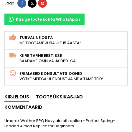
Jaga
Tweet
Pinterest
Jaga
Küsige toote kohta WhatsAppis
TURVALINE OSTA
ME TÖÖTAME JUBA ÜLE 15 AASTA!
KIIRE TARNE EESTISSE
SAADAME OMNIVA JA DPD-GA
ERIALASED KONSULTATSIOONID
VÕTKE MEIEGA ÜHENDUST JA ME AITAME TEID!
KIRJELDUS
TOOTE ÜKSIKASJAD
KOMMENTAARID
Umarex Walther PPQ Navy airsoft replica - Perfect Spring-
Loaded Airsoft Replica for Beginners