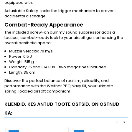
equipped with:
Adjustable Safety: Locks the trigger mechanism to prevent
accidental discharge.
Combat-Ready Appearance
The included screw-on dummy sound suppressor adds a
tactical, combat-ready look to your airsoft gun, enhancing the
overall aesthetic appeal.
Muzzle velocity: 70 m/s
Power: 0,5 J
Weight: 515 g
Capacity: 15 and 104 BBs - two magazines included
Length: 35 cm
Discover the perfect balance of realism, reliability, and
performance with the Walther PPQ Navy Kit, your ultimate
spring-loaded airsoft companion!
KLIENDID, KES ANTUD TOOTE OSTSID, ON OSTNUD
KA:
<
>