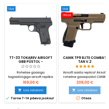
Uus
Uus
Otsas
TT-33 TOKAREV AIRSOFT
CANIK TP9 ELITE COMBAT
GBB PÜSTOL -
TAN V.2
NÕUKOGUDE II
MAAILMASÕJA AEGNE
Rohelise gaasiga
Airsoft aasta replica! Airsoft
KÜLGPÜSS, TÄISMETALL
tagasilöögiga airsoft replika
roheline gaasipüstol CANIK
TT-33 Tokarevist - Fjodor
TP9 Elite Combat - ametlik
169,00 €
209,00 €
Tokarevi ikoonilisest
CANIK replica TAN värviga,
nõukogude
valmistatud tootja litsentsi
Lisa ostukorvi
Lisa ostukorvi


poolautomaatsest püstolist,
alusel, äärmiselt realistlik.


Tarne 7-14 päeva jooksul
Otsas
mis oli Punaarmee ohvitseri
standardne külgpüss kogu
Teise maailmasõja vältel.