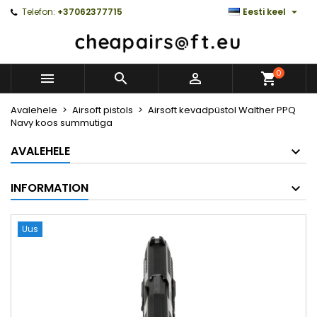

Telefon:
+37062377715
Eesti keel
0



Avalehele
Airsoft pistols
Airsoft kevadpüstol Walther PPQ
Navy koos summutiga
AVALEHELE
INFORMATION
Uus