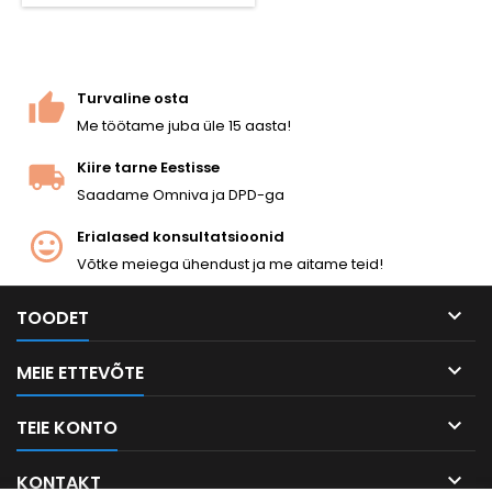
Turvaline osta
Me töötame juba üle 15 aasta!
Kiire tarne Eestisse
Saadame Omniva ja DPD-ga
Erialased konsultatsioonid
Võtke meiega ühendust ja me aitame teid!

TOODET

MEIE ETTEVÕTE

TEIE KONTO

KONTAKT