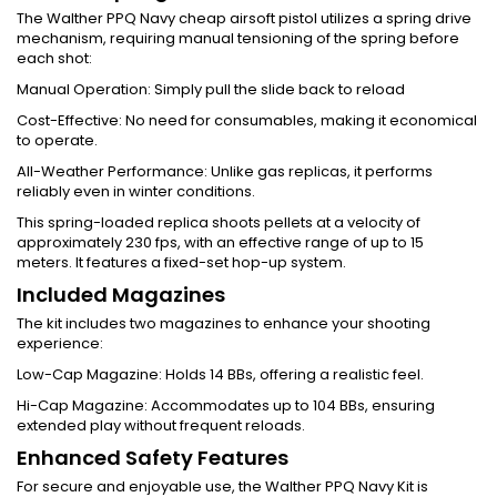
The Walther PPQ Navy cheap airsoft pistol utilizes a spring drive
mechanism, requiring manual tensioning of the spring before
each shot:
Manual Operation: Simply pull the slide back to reload
Cost-Effective: No need for consumables, making it economical
to operate.
All-Weather Performance: Unlike gas replicas, it performs
reliably even in winter conditions.
This spring-loaded replica shoots pellets at a velocity of
approximately 230 fps, with an effective range of up to 15
meters. It features a fixed-set hop-up system.
Included Magazines
The kit includes two magazines to enhance your shooting
experience:
Low-Cap Magazine: Holds 14 BBs, offering a realistic feel.
Hi-Cap Magazine: Accommodates up to 104 BBs, ensuring
extended play without frequent reloads.
Enhanced Safety Features
For secure and enjoyable use, the Walther PPQ Navy Kit is