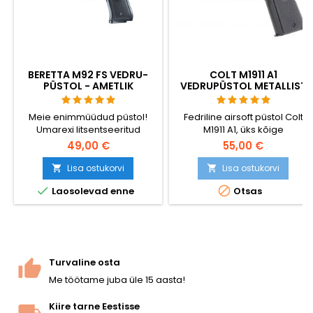
BERETTA M92 FS VEDRU-
COLT M1911 A1
PÜSTOL - AMETLIK
VEDRUPÜSTOL METALLIST
UMAREXI KOOPIA
LIUGURIGA
Meie enimmüüdud püstol!
Fedriline airsoft püstol Colt
Umarexi litsentseeritud
M1911 A1, üks kõige
Beretta M92 FS. Metallist
realistlikumaid vedru
49,00 €
55,00 €
siseosad, liikuv kukk ja
replikaid - võimas, täpne,
autentsed märgistused.
meeldiv käes hoida ja lihtne
Lisa ostukorvi
Lisa ostukorvi


Töötab ideaalselt ka talvel.
kasutada. BAXS


Laosolevad enne
Otsas
laskesüsteem paneb BB-d
lendu pöörlema, nii et
saavutatakse parem täpsus
ja laskekaugus.
Turvaline osta
Me töötame juba üle 15 aasta!
Kiire tarne Eestisse