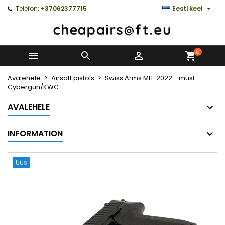

Telefon:
+37062377715
Eesti keel
0



Avalehele
Airsoft pistols
Swiss Arms MLE 2022 - must -
Cybergun/KWC
AVALEHELE
INFORMATION
Uus