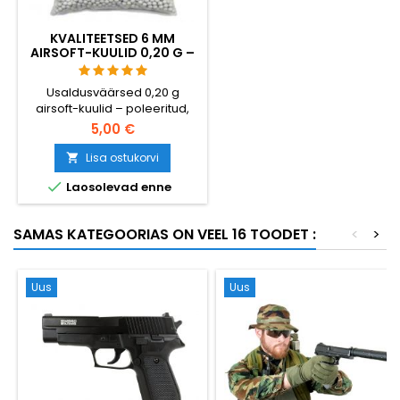
KVALITEETSED 6 MM
AIRSOFT-KUULID 0,20 G –
1000 TÜKKI, EI TAKERDU,
TÄPNE LASKMINE
Usaldusväärsed 0,20 g
airsoft-kuulid – poleeritud,
täiesti ümmargused, tagavad
5,00 €
tõrgeteta söödu igasuguste
hop-up-süsteemide puhul.
Lisa ostukorvi

1000 kuuli mahutavate

Laosolevad enne
salvedele, gaasigranaatidele
ja standard-salvedele.
Tõrgeteta töötamise garantii,
SAMAS KATEGOORIAS ON VEEL 16 TOODET :
<
>
sirge lennutrajektoor.
Uus
Uus