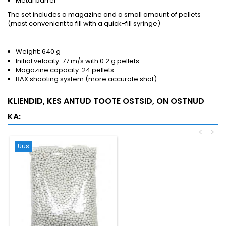
Metal barrel
The set includes a magazine and a small amount of pellets
(most convenient to fill with a quick-fill syringe)
Weight: 640 g
Initial velocity: 77 m/s with 0.2 g pellets
Magazine capacity: 24 pellets
BAX shooting system (more accurate shot)
KLIENDID, KES ANTUD TOOTE OSTSID, ON OSTNUD
KA:
<
>
Uus