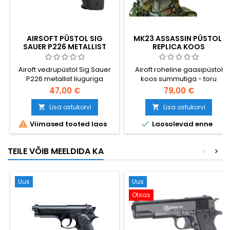
AIRSOFT PÜSTOL SIG
MK23 ASSASSIN PÜSTOLI
SAUER P226 METALLIST
REPLICA KOOS
SLAIDIGA PÜSTOL
SUMMUTIGA
Airoft vedrupüstol Sig Sauer
Airoft roheline gaasipüstol
P226 metallist liuguriga
koos summutiga - toru
pikendus
47,00 €
79,00 €
Lisa ostukorvi
Lisa ostukorvi




Viimased tooted laos
Laosolevad enne
TEILE VÕIB MEELDIDA KA
<
>
Uus
Uus
Otsas