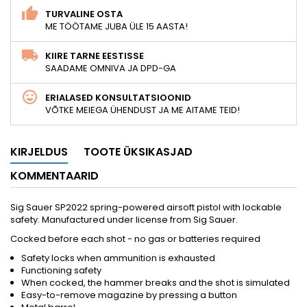
TURVALINE OSTA
ME TÖÖTAME JUBA ÜLE 15 AASTA!
KIIRE TARNE EESTISSE
SAADAME OMNIVA JA DPD-GA
ERIALASED KONSULTATSIOONID
VÕTKE MEIEGA ÜHENDUST JA ME AITAME TEID!
KIRJELDUS
TOOTE ÜKSIKASJAD
KOMMENTAARID
Sig Sauer SP2022 spring-powered airsoft pistol with lockable
safety. Manufactured under license from Sig Sauer.
Cocked before each shot - no gas or batteries required
Safety locks when ammunition is exhausted
Functioning safety
When cocked, the hammer breaks and the shot is simulated
Easy-to-remove magazine by pressing a button