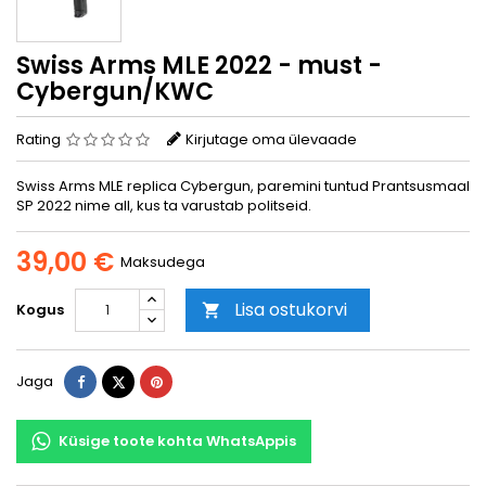
Swiss Arms MLE 2022 - must -
Cybergun/KWC
Rating
Kirjutage oma ülevaade
Swiss Arms MLE replica Cybergun, paremini tuntud Prantsusmaal
SP 2022 nime all, kus ta varustab politseid.
39,00 €
Maksudega
Lisa ostukorvi
Kogus

Jaga
Tweet
Pinterest
Jaga
Küsige toote kohta WhatsAppis