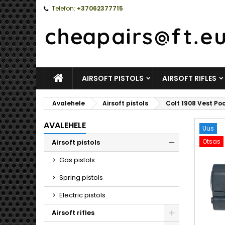
Telefon:
+37062377715
AVALEHELE
AIRSOFT PISTOLS
AIRSOFT RIFLES
Avalehele
Airsoft pistols
Colt 1908 Vest Poc
AVALEHELE
Uus
Otsas
Airsoft pistols
Toggle
Gas pistols
Spring pistols
Electric pistols
Airsoft rifles