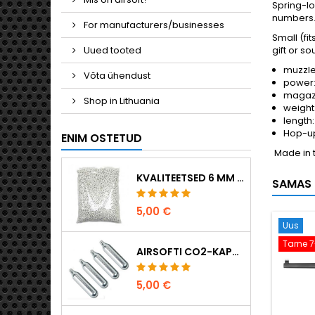
Spring-lo
numbers
For manufacturers/businesses
Small (fi
Uued tooted
gift or so
muzzle
Võta ühendust
power:
magazi
Shop in Lithuania
weight:
length
Hop-up
ENIM OSTETUD
Made in t
KVALITEETSED 6 MM AIRSOFT-KUULID 0,20 G – 1000 TÜKKI, EI TAKERDU, TÄPNE LASKMINE
SAMAS 
5,00 €
Uus
Tarne 7
AIRSOFTI CO2-KAPSLID 12 G, 5-PAKK – VALMISTATUD UNGARIS, EL, ESMAKLASSILINE KVALITEET
5,00 €