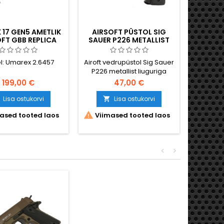
17 GEN5 AMETLIK
AIRSOFT PÜSTOL SIG
LUGE
FT GBB REPLICA
SAUER P226 METALLIST
TAISMET
SLAIDIGA PÜSTOL
PIS
l: Umarex 2.6457
Airoft vedrupüstol Sig Sauer
Umarex
P226 metallist liuguriga
ametlikult
Teis
199,00 €
47,00 €
114
ikoni
Täieliku
Lisa ostukorvi
Lisa ostukorvi


216 mm p


ased tooted laos
Viimased tooted laos
La
Metall
kassett
ohu
originaal
<
>
seadu