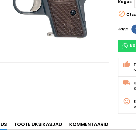
Kogus

Ots
Jaga
Kü
M
K
S
V
DUS
TOOTE ÜKSIKASJAD
KOMMENTAARID