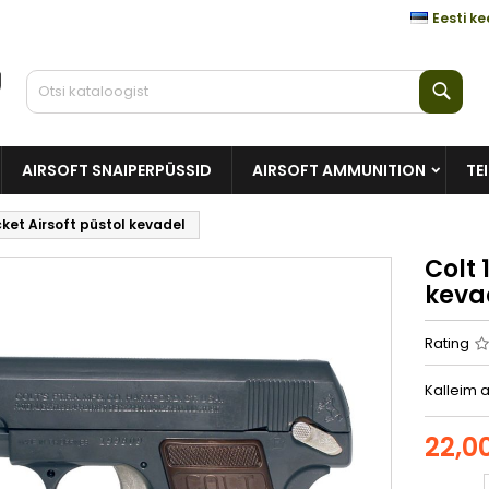
Eesti ke
Otsi
AIRSOFT SNAIPERPÜSSID
AIRSOFT AMMUNITION
TE
ket Airsoft püstol kevadel
Colt 
keva
Rating
Kalleim a
22,0