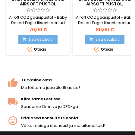
AIRSOFT PÜSTOL
AIRSOFT PÜSTOL,
METALLIST KORPUS
Airoft CO2 gaasipüstol - Baby
Airoft CO2 gaasipüstol - Baby
Desert Eagle litsentseeritud
Desert Eagle litsentseeritud
replika, originaallogode ja -
replika, originaallogode ja -
70,00 €
80,00 €
märkidega.
märkidega.
Lisa ostukorvi
Lisa ostukorvi




Otsas
Otsas
Turvaline osta
Me töötame juba üle 15 aasta!
Kiire tarne Eestisse
Saadame Omniva ja DPD-ga
Erialased konsultatsioonid
Võtke meiega ühendust ja me aitame teid!