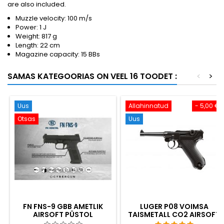
are also included.
Muzzle velocity: 100 m/s
Power: 1 J
Weight: 817 g
Length: 22 cm
Magazine capacity: 15 BBs
SAMAS KATEGOORIAS ON VEEL 16 TOODET :
<
>
Uus
Allahinnatud
- 5,00 €
Otsas
Uus
FN FNS-9 GBB AMETLIK
LUGER P08 VOIMSA
AIRSOFT PÜSTOL
TAISMETALL CO2 AIRSOFT
METALLIST LIUGURIGA
PISTOL - UMAREX LEGENDS