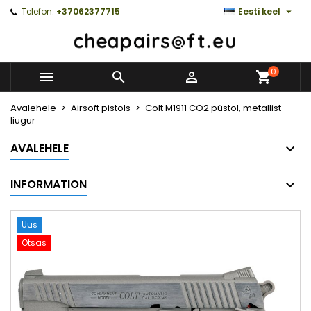

Telefon:
+37062377715
Eesti keel
0



Avalehele
Airsoft pistols
Colt M1911 CO2 püstol, metallist
liugur
AVALEHELE
INFORMATION
Uus
Otsas