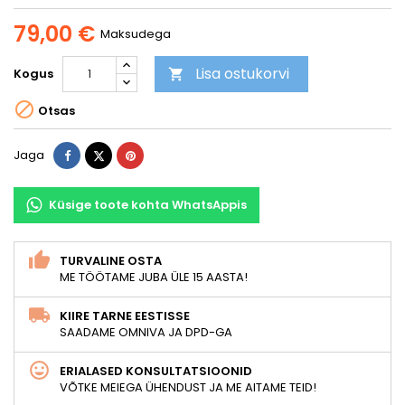
79,00 €
Maksudega
Lisa ostukorvi
Kogus


Otsas
Jaga
Tweet
Pinterest
Jaga
Küsige toote kohta WhatsAppis
TURVALINE OSTA
ME TÖÖTAME JUBA ÜLE 15 AASTA!
KIIRE TARNE EESTISSE
SAADAME OMNIVA JA DPD-GA
ERIALASED KONSULTATSIOONID
VÕTKE MEIEGA ÜHENDUST JA ME AITAME TEID!