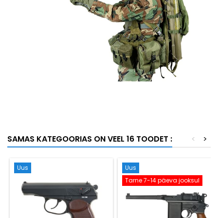
SAMAS KATEGOORIAS ON VEEL 16 TOODET :
<
>
Uus
Uus
Tarne 7-14 päeva jooksul