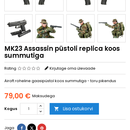
MK23 Assassin püstoli replica koos
summutiga
Rating
Kirjutage oma ülevaade
Airoft roheline gaasipüstol koos summutiga - toru pikendus
79,00 €
Maksudega
Lisa ostukorvi
Kogus

Jaga
Tweet
Pinterest
Jaga