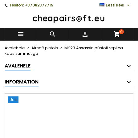

Telefon:
+37062377715
Eesti keel
0



Avalehele
Airsoft pistols
MK23 Assassin püstoli replica
koos summutiga
AVALEHELE
INFORMATION
Uus