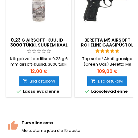
0,23 G AIRSOFT-KUULID –
BERETTA M9 AIRSOFT
3000 TÜKKI, SUUREM KAAL
ROHELINE GAASIPÜSTOL
TAGAB PAREMA TÄPSUSE
TAGASILÖÖGIGA (GBB)
JA LASKEKAUGUSE
Kõrgekvaliteedilised 0,23 g 6
Top seller! Airoft gaasiga
mm airsoft-kuulid, 3000 tükki
(Green Gas) Beretta M9
taaskinnitatavas pudelis.
replica koos gaasiga Blow
12,00 €
109,00 €
Raskemad kui standardse
Back (GBB) - slaid liigub ja
kaaluga 0,20 g kuulid –
relv tagasilöögi ajal
Lisa ostukorvi
Lisa ostukorvi


parem tuulevastupidavus,
laskmisel.


Laosolevad enne
Laosolevad enne
tasasem lennutrajektoor,
suurem tabamiskohas jääv
energia. Tootja: Specna Arms
(BLS Taiwan): poleeritud,
täiuslikult ümmargused, hop-
up-süsteemiga ühilduvad.
Turvaline osta
Suur varu abirelvade ja
Me töötame juba üle 15 aasta!
tõsiste...