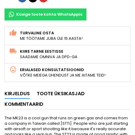
Küsige toote kohta WhatsAppis
TURVALINE OSTA
ME TÖÖTAME JUBA ÜLE 15 AASTA!
KIIRE TARNE EESTISSE
SAADAME OMNIVA JA DPD-GA
ERIALASED KONSULTATSIOONID
VÕTKE MEIEGA ÜHENDUST JA ME AITAME TEID!
KIRJELDUS
TOOTE ÜKSIKASJAD
KOMMENTAARID
The MK23 is a cool gun that runs on green gas and comes from
a company in Taiwan called [STTi]. People who are just starting
with airsoft or sport shooting like it because it's really accurate
and looks like a real gun. The ST23 is made of good plastic with