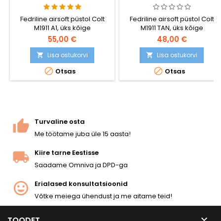
LIUGURIGA
LIUGURIGA
Fedriline airsoft püstol Colt
Fedriline airsoft püstol Colt
M1911 A1, üks kõige
M1911 TAN, üks kõige
realistlikumaid vedru
realistlikumaid vedru
55,00 €
48,00 €
replikaid - võimas, täpne,
replikaid - võimas, täpne,
meeldiv käes hoida ja lihtne
meeldiv käes hoida ja lihtne
Lisa ostukorvi
Lisa ostukorvi


kasutada. BAXS
kasutada. Desert camo ja


Otsas
Otsas
laskesüsteem paneb BB-d
rööbas tarvikute
lendu pöörlema, nii et
paigaldamiseks.
saavutatakse parem täpsus
ja laskekaugus.
Turvaline osta
Me töötame juba üle 15 aasta!
Kiire tarne Eestisse
Saadame Omniva ja DPD-ga
Erialased konsultatsioonid
Võtke meiega ühendust ja me aitame teid!

TOODET