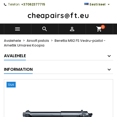

Telefon:
+37062377715
Eesti keel
0



Avalehele
Airsoft pistols
Beretta M92 FS Vedru-püstol -
Ametlik Umarexi Koopia
AVALEHELE
INFORMATION
Uus