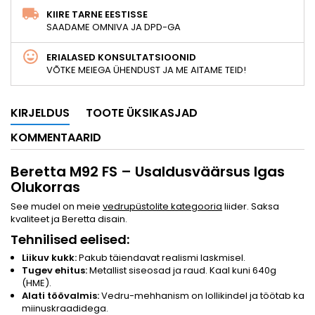
KIIRE TARNE EESTISSE
SAADAME OMNIVA JA DPD-GA
ERIALASED KONSULTATSIOONID
VÕTKE MEIEGA ÜHENDUST JA ME AITAME TEID!
KIRJELDUS
TOOTE ÜKSIKASJAD
KOMMENTAARID
Beretta M92 FS – Usaldusväärsus Igas
Olukorras
See mudel on meie
vedrupüstolite kategooria
liider. Saksa
kvaliteet ja Beretta disain.
Tehnilised eelised:
Liikuv kukk:
Pakub täiendavat realismi laskmisel.
Tugev ehitus:
Metallist siseosad ja raud. Kaal kuni 640g
(HME).
Alati töövalmis:
Vedru-mehhanism on lollikindel ja töötab ka
miinuskraadidega.