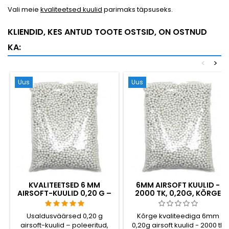
Vali meie
kvaliteetsed kuulid
parimaks täpsuseks.
KLIENDID, KES ANTUD TOOTE OSTSID, ON OSTNUD
KA:
<
>
Uus
Uus
KVALITEETSED 6 MM
6MM AIRSOFT KUULID -
AIRSOFT-KUULID 0,20 G –
2000 TK, 0,20G, KÕRGE
1000 TÜKKI, EI TAKERDU,
KVALITEET
TÄPNE LASKMINE
Usaldusväärsed 0,20 g
Kõrge kvaliteediga 6mm
airsoft-kuulid – poleeritud,
0,20g airsoft kuulid - 2000 tk