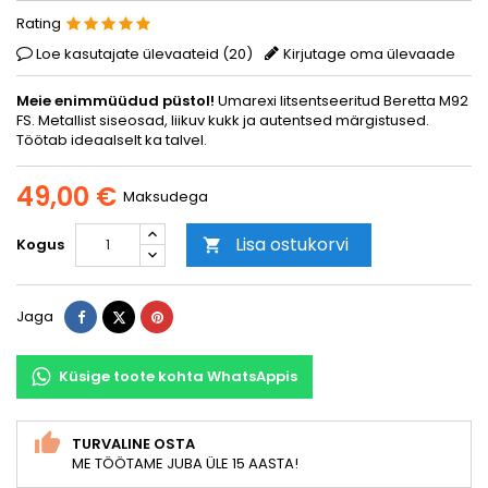
Rating
Loe kasutajate ülevaateid (
20
)
Kirjutage oma ülevaade
Meie enimmüüdud püstol!
Umarexi litsentseeritud Beretta M92
FS. Metallist siseosad, liikuv kukk ja autentsed märgistused.
Töötab ideaalselt ka talvel.
49,00 €
Maksudega
Lisa ostukorvi
Kogus

Jaga
Tweet
Pinterest
Jaga
Küsige toote kohta WhatsAppis
TURVALINE OSTA
ME TÖÖTAME JUBA ÜLE 15 AASTA!