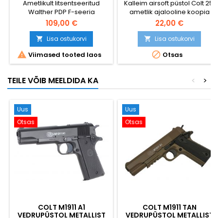
Ametlikult litsentseeritud
Kalleim airsoft püstol Colt 25,
ÜHILDUV, MAKSIMAALNE
Walther PDP F-seeria
ametlik ajalooline koopia
VÕIMSUS 2 J
kompaktne CO2-airsoft-
109,00 €
22,00 €
püstol. Pikkus 170 mm, kaal
570 g, metallist lukk, optika
Lisa ostukorvi
Lisa ostukorvi


paigaldamiseks sobiv


Viimased tooted laos
Otsas
(Vortex / Leupold / C-More /
Trijicon kinnitused), Picatinny-
siin. Maksimaalne airsoft-
TEILE VÕIB MEELDIDA KA
<
>
võimsus: 2 J. Blowback-vaba
disain = rohkem laske ühe
CO2-kapsli kohta.
Ergonoomiline käepide
Uus
Uus
väiksematele kätele....
Otsas
Otsas
COLT M1911 A1
COLT M1911 TAN
VEDRUPÜSTOL METALLIST
VEDRUPÜSTOL METALLIST