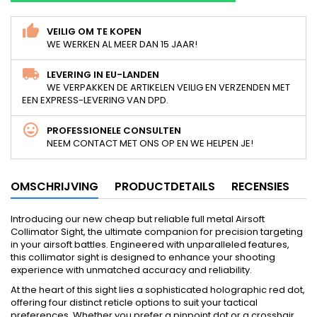
VEILIG OM TE KOPEN
WE WERKEN AL MEER DAN 15 JAAR!
LEVERING IN EU-LANDEN
WE VERPAKKEN DE ARTIKELEN VEILIG EN VERZENDEN MET
EEN EXPRESS-LEVERING VAN DPD.
PROFESSIONELE CONSULTEN
NEEM CONTACT MET ONS OP EN WE HELPEN JE!
OMSCHRIJVING
PRODUCTDETAILS
RECENSIES
Introducing our new cheap but reliable full metal Airsoft
Collimator Sight, the ultimate companion for precision targeting
in your airsoft battles. Engineered with unparalleled features,
this collimator sight is designed to enhance your shooting
experience with unmatched accuracy and reliability.
At the heart of this sight lies a sophisticated holographic red dot,
offering four distinct reticle options to suit your tactical
preferences. Whether you prefer a pinpoint dot or a crosshair