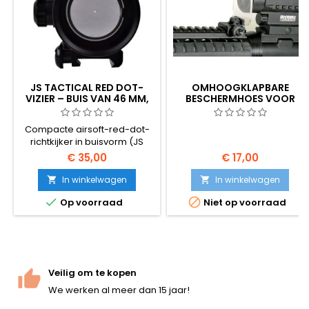
JS TACTICAL RED DOT-
OMHOOGKLAPBARE
VIZIER – BUIS VAN 46 MM,
BESCHERMHOES VOOR
VERGROTING 1×,
BEREIK/ROODPUNTVIZIER
PICATINNY-BEVESTIGING
Compacte airsoft-red-dot-
richtkijker in buisvorm (JS
Tactical JS-1X46GRD).
€ 35,00
€ 17,00
Objectiefbuis van 46 mm,
vergroting 1×, meerdere
In winkelwagen
In winkelwagen


helderheidsinstellingen,


Op voorraad
Niet op voorraad
geïntegreerde Picatinny-
bevestiging. Past op elke 20
mm-rail. De goedkoopste
betrouwbare manier om een
geweer met open vizier te
upgraden voor snelle
Veilig om te kopen
doelwitdetectie.
We werken al meer dan 15 jaar!