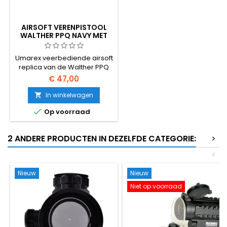
AIRSOFT VERENPISTOOL
WALTHER PPQ NAVY MET
GELUIDDEMPER
Umarex veerbediende airsoft
replica van de Walther PPQ
pistool met metalen
€ 47,00
onderdelen, afneembare
dummy onderdrukker, 2
In winkelwagen

magazijnen

Op voorraad
2 ANDERE PRODUCTEN IN DEZELFDE CATEGORIE:
>
<
Nieuw
Nieuw
Niet op voorraad