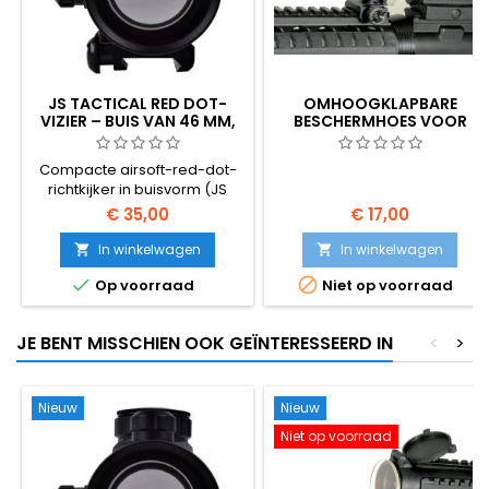
JS TACTICAL RED DOT-
OMHOOGKLAPBARE
VIZIER – BUIS VAN 46 MM,
BESCHERMHOES VOOR
VERGROTING 1×,
BEREIK/ROODPUNTVIZIER
PICATINNY-BEVESTIGING
Compacte airsoft-red-dot-
richtkijker in buisvorm (JS
Tactical JS-1X46GRD).
€ 35,00
€ 17,00
Objectiefbuis van 46 mm,
vergroting 1×, meerdere
In winkelwagen
In winkelwagen


helderheidsinstellingen,


Op voorraad
Niet op voorraad
geïntegreerde Picatinny-
bevestiging. Past op elke 20
mm-rail. De goedkoopste
JE BENT MISSCHIEN OOK GEÏNTERESSEERD IN
<
>
betrouwbare manier om een
geweer met open vizier te
upgraden voor snelle
doelwitdetectie.
Nieuw
Nieuw
Niet op voorraad