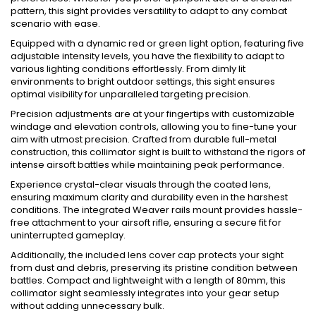
pattern, this sight provides versatility to adapt to any combat
scenario with ease.
Equipped with a dynamic red or green light option, featuring five
adjustable intensity levels, you have the flexibility to adapt to
various lighting conditions effortlessly. From dimly lit
environments to bright outdoor settings, this sight ensures
optimal visibility for unparalleled targeting precision.
Precision adjustments are at your fingertips with customizable
windage and elevation controls, allowing you to fine-tune your
aim with utmost precision. Crafted from durable full-metal
construction, this collimator sight is built to withstand the rigors of
intense airsoft battles while maintaining peak performance.
Experience crystal-clear visuals through the coated lens,
ensuring maximum clarity and durability even in the harshest
conditions. The integrated Weaver rails mount provides hassle-
free attachment to your airsoft rifle, ensuring a secure fit for
uninterrupted gameplay.
Additionally, the included lens cover cap protects your sight
from dust and debris, preserving its pristine condition between
battles. Compact and lightweight with a length of 80mm, this
collimator sight seamlessly integrates into your gear setup
without adding unnecessary bulk.