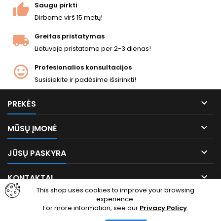
~350 FPS / 1,14 J su 0,20 g BB
Saugu pirkti
šratukais, bendras ilgis 1120
Dirbame virš 15 metų!
mm....
Greitas pristatymas
Lietuvoje pristatome per 2-3 dienas!
Profesionalios konsultacijos
Susisiekite ir padėsime išsirinkti!

PREKĖS

MŪSŲ ĮMONĖ

JŪSŲ PASKYRA

KONTAKTAI
This shop uses cookies to improve your browsing
experience.
Facebook
Instagram
For more information, see our
Privacy Policy
.