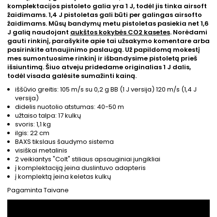
komplektacijos pistoleto galia yra 1 J, todėl jis tinka airsoft
žaidimams. 1,4 J pistoletas gali būti per galingas airsofto
žaidimams. Mūsų bandymų metu pistoletas pasiekia net 1,6
J galią naudojant
aukštos kokybės CO2 kasetes
. Norėdami
gauti rinkinį, parašykite apie tai užsakymo komentare arba
pasirinkite atnaujinimo paslaugą. Už papildomą mokestį
mes sumontuosime rinkinį ir išbandysime pistoletą prieš
išsiuntimą. Šiuo atveju pridedame originalias 1 J dalis,
todėl visada galėsite sumažinti kainą.
iššūvio greitis: 105 m/s su 0,2 g BB (1 J versija) 120 m/s (1,4 J
versija)
didelis nuotolio atstumas: 40-50 m
užtaiso talpa: 17 kulkų
svoris: 1,1 kg
ilgis: 22 cm
BAXS tikslaus šaudymo sistema
visiškai metalinis
2 veikiantys "Colt" stiliaus apsauginiai jungikliai
į komplektaciją įeina duslintuvo adapteris
į komplektą įeina keletas kulkų
Pagaminta Taivane