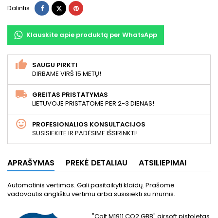
Dalintis
Twitter
Pinterest
Dalintis
Klauskite apie produktą per WhatsApp
SAUGU PIRKTI
DIRBAME VIRŠ 15 METŲ!
GREITAS PRISTATYMAS
LIETUVOJE PRISTATOME PER 2-3 DIENAS!
PROFESIONALIOS KONSULTACIJOS
SUSISIEKITE IR PADĖSIME IŠSIRINKTI!
APRAŠYMAS
PREKĖ DETALIAU
ATSILIEPIMAI
Automatinis vertimas. Gali pasitaikyti klaidų. Prašome
vadovautis anglišku vertimu arba susisiekti su mumis.
"Colt M1911 CO2 GBB" airsoft pistoletas