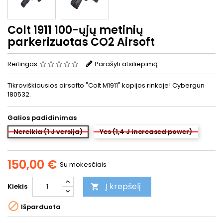
Colt 1911 100-ųjų metinių
parkerizuotas CO2 Airsoft
Reitingas
Parašyti atsiliepimą
Tikroviškiausios airsofto "Colt M1911" kopijos rinkoje! Cybergun
180532.
Galios padidinimas
Nereikia (1 J versija)
Yes (1,4 J increased power)
150,00 €
Su mokesčiais
Į krepšelį
Kiekis


Išparduota