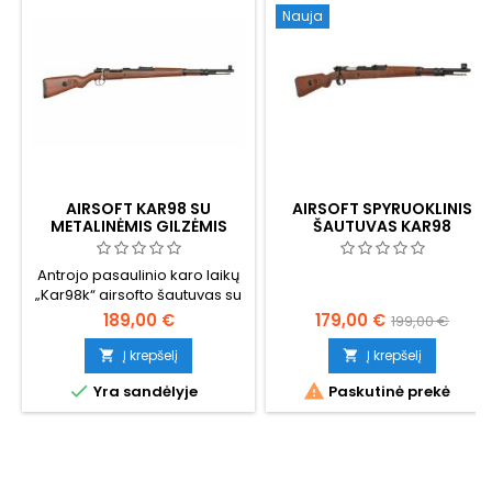
Nauja
AIRSOFT KAR98 SU
AIRSOFT SPYRUOKLINIS
METALINĖMIS GILZĖMIS
ŠAUTUVAS KAR98
Antrojo pasaulinio karo laikų
„Kar98k“ airsofto šautuvas su
metalinių tūtelių išmetimo
189,00 €
179,00 €
199,00 €
mechanizmu — realistiška
alternatyva įprastiems
Į krepšelį
Į krepšelį


didelės talpos snaiperiniams


Yra sandėlyje
Paskutinė prekė
šautuvams. Įdėkite BB
šratukus į varines tūteles,
patraukite užraktą, ir
panaudota tūtė išskris iš
šono. Pavaroma spyruokle,