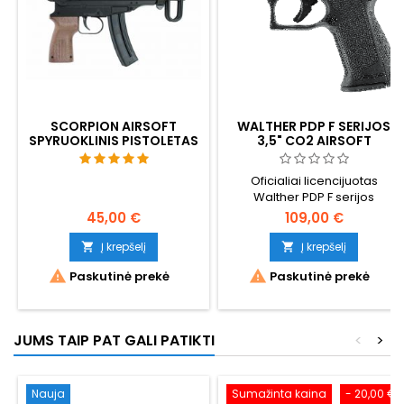
SCORPION AIRSOFT
WALTHER PDP F SERIJOS
SPYRUOKLINIS PISTOLETAS
3,5" CO2 AIRSOFT
PISTOLETAS -
KOMPAKTIŠKAS, SU
Oficialiai licencijuotas
OPTIKA, MAKSIMALI 2 J
Walther PDP F serijos
GALIA
kompaktiškas CO2 airsofto
45,00 €
109,00 €
pistoletas. 170 mm, 570 g,
metalinis užraktas, paruošta
Į krepšelį
Į krepšelį


optika (Vortex / Leupold / C-


Paskutinė prekė
Paskutinė prekė
More / Trijicon pėdsakai),
Picatinny bėgelis. Didžiausia
airsofto galia: 2 J.
Konstrukcija be užtaiso =
JUMS TAIP PAT GALI PATIKTI
<
>
daugiau šūvių su viena CO2
kapsule. Mažesnės rankos
rankenos ergonomika.
Protinga pigesnė...
Nauja
Sumažinta kaina
- 20,00 €