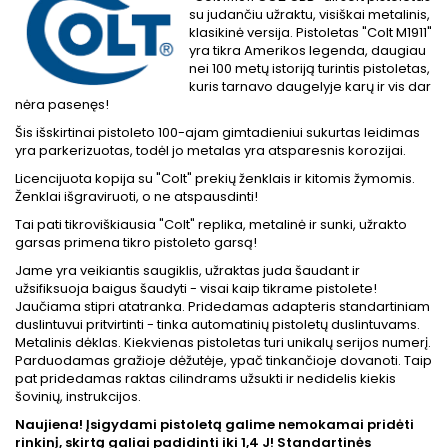
su judančiu užraktu, visiškai metalinis,
klasikinė versija. Pistoletas "Colt M1911"
yra tikra Amerikos legenda, daugiau
nei 100 metų istoriją turintis pistoletas,
kuris tarnavo daugelyje karų ir vis dar
nėra pasenęs!
Šis išskirtinai pistoleto 100-ajam gimtadieniui sukurtas leidimas
yra parkerizuotas, todėl jo metalas yra atsparesnis korozijai.
Licencijuota kopija su "Colt" prekių ženklais ir kitomis žymomis.
Ženklai išgraviruoti, o ne atspausdinti!
Tai pati tikroviškiausia "Colt" replika, metalinė ir sunki, užrakto
garsas primena tikro pistoleto garsą!
Jame yra veikiantis saugiklis, užraktas juda šaudant ir
užsifiksuoja baigus šaudyti - visai kaip tikrame pistolete!
Jaučiama stipri atatranka. Pridedamas adapteris standartiniam
duslintuvui pritvirtinti - tinka automatinių pistoletų duslintuvams.
Metalinis dėklas. Kiekvienas pistoletas turi unikalų serijos numerį.
Parduodamas gražioje dėžutėje, ypač tinkančioje dovanoti. Taip
pat pridedamas raktas cilindrams užsukti ir nedidelis kiekis
šovinių, instrukcijos.
Naujiena! Įsigydami pistoletą galime nemokamai pridėti
rinkinį, skirtą galiai padidinti iki 1,4 J! Standartinės