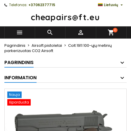

Telefonas:
+37062377715
Lietuvių
0



Pagrindinis
Airsoft pistoletai
Colt 1911 100-ųjų metinių
parkerizuotas CO2 Airsoft
PAGRINDINIS
INFORMATION
Nauja
Išparduota