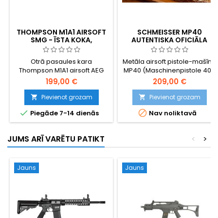
THOMPSON M1A1 AIRSOFT
SCHMEISSER MP40
SMG - ĪSTA KOKA,
AUTENTISKA OFICIĀLA
PILNMETĀLA, TOMMY GUN
BAKELĪTA REPLIKA
Otrā pasaules kara
Metāla airsoft pistole-mašīna
Thompson M1A1 airsoft AEG
MP40 (Maschinenpistole 40),
iekārotajā ĪSTA KOKA versijā –
pazīstama arī kā Schmeisser.
199,00 €
209,00 €
pārsteidzoši reālistisks.
Oficiāli licencēta MP40 replika
Pilnmetāla korpuss, V6
ar autentiskiem gravētiem
Pievienot grozam
Pievienot grozam


pārnesumkārba, 450 šāviņu
marķējumiem, identiskiem


Piegāde 7-14 dienās
Nav noliktavā
aptvere, regulējams hop-up,
sērijas numuriem uz
pus- un pilnautomāts. 805
dažādām daļām. Metāla
mm, 3225 g.
korpuss, bakelīta imitācijas
JUMS ARĪ VARĒTU PATIKT
<
>
rokturis. Salokāma metāla
muciņa. Vienšāviena un pilnā
automātiskā šaušana. Arī
komplektā iekļautajam
Jauns
Jauns
metāla...