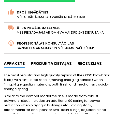
DROŠI IEGĀDĀTIES
MĒS STRĀDĀJAM JAU VAIRĀK NEKĀ 15 GADUS!
ĀTRA PIEGĀDE UZ LATVIJU
MĒS PIEGĀDĀJAM AR OMNIVA VAI DPD 2-3 DIENU LAIKĀ
PROFESIONĀLAS KONSULTĀCIJAS
SAZINIETIES AR MUMS, UN MĒS JUMS PALĪDZĒSIM!
APRAKSTS
PRODUKTA DETAĻAS
RECENZIJAS
The most realistic and high quality replica of the G36C blowback
(EBB), with simulated recoil (moving charging handle) when
firing. High-quality materials, both finish and mechanism, quick-
change spring.
Similar to the combat model the rifle is made from robust
polymers, steel. Includes an additional 90 spring for power
reduction when playing in buildings etc. Folding stock,
attachments for one-point or two-point slings, adjustable hop-