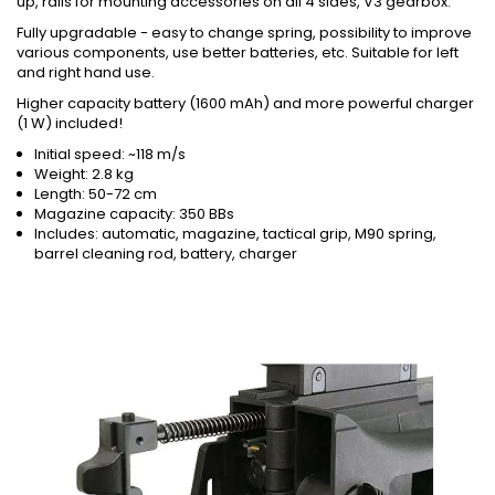
up, rails for mounting accessories on all 4 sides, V3 gearbox.
Fully upgradable - easy to change spring, possibility to improve
various components, use better batteries, etc. Suitable for left
and right hand use.
Higher capacity battery (1600 mAh) and more powerful charger
(1 W) included!
Initial speed: ~118 m/s
Weight: 2.8 kg
Length: 50-72 cm
Magazine capacity: 350 BBs
Includes: automatic, magazine, tactical grip, M90 spring,
barrel cleaning rod, battery, charger