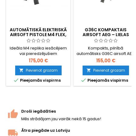
AUTOMĀTISKĀ ELEKTRISKĀ
G36C KOMPAKTAIS
AIRSOFT PISTOLE M4 FLEX,
AIRSOFT AEG – LIELAS
MODERNIZĒTA
IETILPĪBAS MAGAZĪNA (470
LODĪTES), KOMPLEKTĀ
Ideāla M4 replika iesācējiem
Kompakts, pilnībā
IEKĻAUTS AKUMULATORS
vai pieredzējušiem
automātisks G36C airsoft AEG
UN LĀDĒTĀJS
lietotājiem ar iespēju uzlabot.
— 720 mm, ~380 FPS, V3
175,00 €
155,00 €
Kvalitatīvi materiāli, gan
pārnesumkārba, sāniem
apdare, gan mehānika, ātri
nolaižams kāts CQB
Pievienot grozam
Pievienot grozam


maināma atspere. Ļoti
vajadzībām. Komplektā


Pieejamās vispirms
Pieejamās vispirms
izturīgs plastmasas korpuss.
iekļauts 470 patronu Hi-cap
magazīns, 8,4 V NiMH
akumulators un lādētājs.
Abpusēji lietojams, Picatinny
sliedes virspusē un zem
roktura. Gatavs lietošanai
Droši iegādāties
uzreiz pēc izņemšanas no
Mēs strādājam jau vairāk nekā 15 gadus!
iepakojuma.
Ātra piegāde uz Latviju