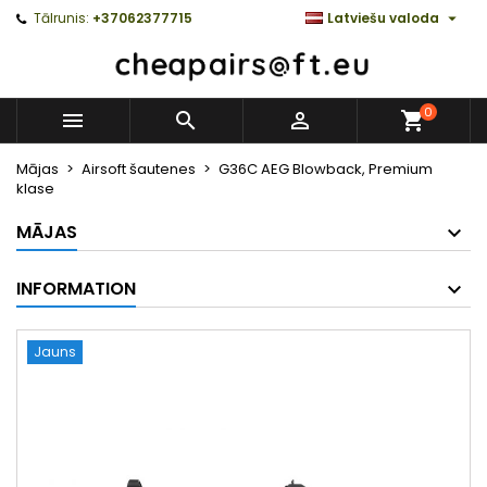

Tālrunis:
+37062377715
Latviešu valoda
0



Mājas
Airsoft šautenes
G36C AEG Blowback, Premium
klase
MĀJAS
INFORMATION
Jauns