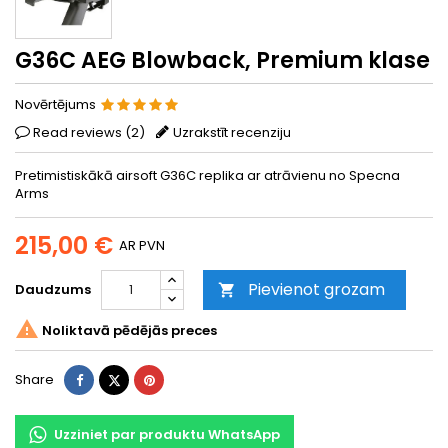
G36C AEG Blowback, Premium klase
Novērtējums
Read reviews (
2
)
Uzrakstīt recenziju
Pretimistiskākā airsoft G36C replika ar atrāvienu no Specna
Arms
215,00 €
AR PVN
Pievienot grozam
Daudzums


Noliktavā pēdējās preces
Share
Tweet
Pinterest
Share
Uzziniet par produktu WhatsApp