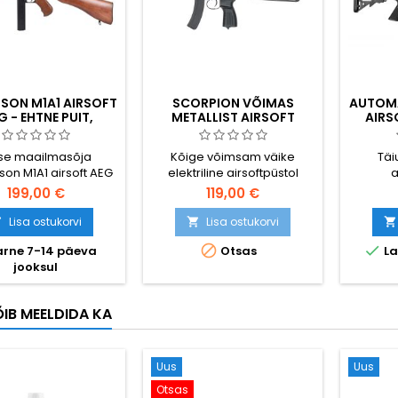
SON M1A1 AIRSOFT
SCORPION VÕIMAS
AUTOMA
 - EHTNE PUIT,
METALLIST AIRSOFT
AIRS
ETALL, TOMMY GUN
PÜSTOL
FLE
se maailmasõja
Kõige võimsam väike
Täi
on M1A1 airsoft AEG
elektriline airsoftpüstol
a
datud EHTSA PUIDU
edas
199,00 €
119,00 €
ioonis – äärmiselt
uuend
stlik. Täismetallist
Kvalitee
Lisa ostukorvi
Lisa ostukorvi



, V6 käigukast, 450-
viimistl


rne 7-14 päeva
Otsas
La
lv, reguleeritav hop-
kiire 
jooksul
ol- ja täisautomaat.
vastup
05 mm, 3225 g.
ÕIB MEELDIDA KA
Uus
Uus
Otsas