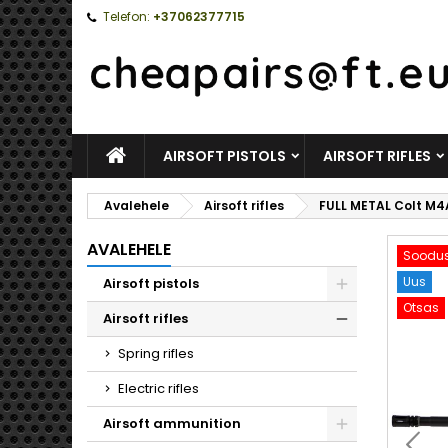
Telefon:
+37062377715
AVALEHELE
AIRSOFT PISTOLS
AIRSOFT RIFLES
Avalehele
Airsoft rifles
FULL METAL Colt M4A
AVALEHELE
Soodus
Uus
Airsoft pistols
Otsas
Toggle
Airsoft rifles
Toggle
Spring rifles
Electric rifles
Airsoft ammunition