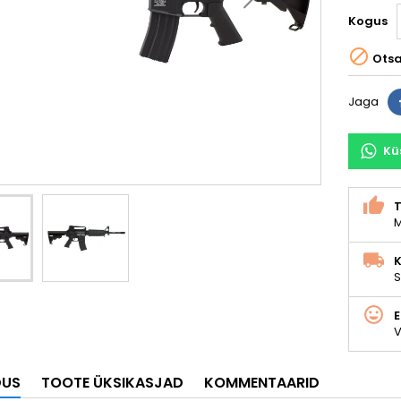
Kogus

Ots
Jaga
Kü
M
K
S
V
DUS
TOOTE ÜKSIKASJAD
KOMMENTAARID