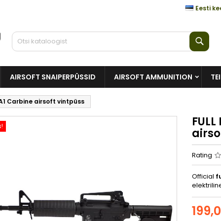
Eesti ke
Otsi
AIRSOFT SNAIPERPÜSSID
AIRSOFT AMMUNITION
TE
1 Carbine airsoft vintpüss
FULL
!
airso
Rating
Official
f
elektrili
199,