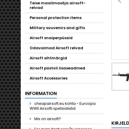
Toggle
Teise maailmasõja airsoft-
relvad
Personal protection items
Military souvenirs and gifts
Airsoft snaiperpüssid
Odavaimad Airsoft relvad
Airsoft sihtmärgid
Airsoft püstoli lisaseadmed
Airsoft Accessories
INFORMATION
cheapairsoft.eu kohta - Euroopa
WWII Airsofti spetsialistid
Mis on airsoft?
KIRJEL