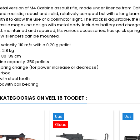
metal version of M4 Carbine assault rifle, made under licence from Col
and realistic, robust and solid, relatively compact but with a long barr
 it to allow the use of a collimator sight. The stock is adjustable, the r
lassic magazine design with metal body. Includes battery and charger.
 maintained and repaired, fits various accessories, has quick spring
 silencers can be mounted.
velocity: 110 m/s with a 0,20 g pellet
 2,8 kg
: 80-89 cm
ne capacity: 350 pellets
spring change (for power increase or decrease)
arbox
with steel teeth
x with ball bearing
KATEGOORIAS ON VEEL 16 TOODET :
Uus
Uus
Otsas