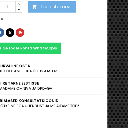
Lisa ostukorvi

as
Jaga
Tweet
Pinterest
sige toote kohta WhatsAppis
TURVALINE OSTA
E TÖÖTAME JUBA ÜLE 15 AASTA!
IIRE TARNE EESTISSE
AADAME OMNIVA JA DPD-GA
ERIALASED KONSULTATSIOONID
ÕTKE MEIEGA ÜHENDUST JA ME AITAME TEID!