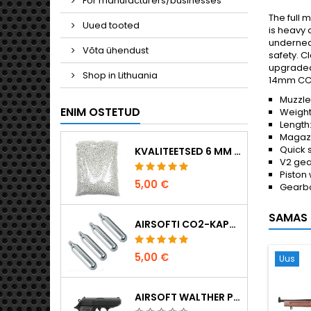
For manufacturers/businesses
The full 
Uued tooted
is heavy 
underneath
Võta ühendust
safety. C
upgraded,
Shop in Lithuania
14mm CCW
Muzzle 
ENIM OSTETUD
Weight:
Length
Magazi
Quick 
KVALITEETSED 6 MM AIRSOFT-KUULID 0,20 G – 1000 TÜKKI, EI TAKERDU, TÄPNE LASKMINE
V2 ge
Piston 
5,00 €
Gearbo
SAMAS 
AIRSOFTI CO2-KAPSLID 12 G, 5-PAKK – VALMISTATUD UNGARIS, EL, ESMAKLASSILINE KVALITEET
5,00 €
Uus
AIRSOFT WALTHER PPK/S VEDRUPÜSTOL