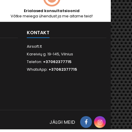
Erialased konsultatsioonid
Võtke meiega ühendust ja me aitame teid!
KONTAKT
Airsoft.lt
Kareivių g. 19-145, Vilnius
Telefon:
+37062377715
WhatsApp:
+37062377715
Facebook
Instagram
JÄLGI MEID