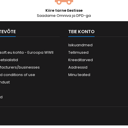
lduvad. Suur varu
lvade ja tõsiste...
Kiire tarne Eestisse
Saadame Omniva ja DPD-ga
TTEVÕTE
TEIE KONTO
Isikuandmed
soft.eu kohta - Euroopa WWII
Tellimused
petsialistid
Kreeditarved
facturers/businesses
Aadressid
d conditions of use
Minu teated
ndust
ed