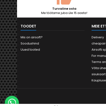
ühi
abire
Turvaline osta
Me töötame juba üle 15 aasta!
TOODET
MEIE E
Mis on airsoft?
Delivery
Soodushind
cheapair
Uued tooted
Airsofti s
For manu
Terms an
Võta ühe
sisukaart
Kauplus