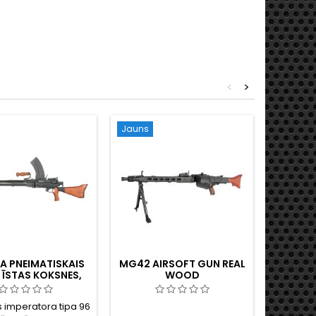
<
>
Jauns
Jauns
PA PNEIMATISKAIS
MG42 AIRSOFT GUN REAL
MO
 ĪSTAS KOKSNES,
WOOD
M1891
ŅU IMPERATORA
AIRS
 PASAULES KARA
 imperatora tipa 96
S&T Mosi
LAIS LOŽMETĒJS