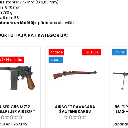
ais stobrs:
275 mm (Ø 6,03 mm)
s:
840 mm
3780 g
s:
6 mm BB
ators un lādētājs:
pārdodas atsevišķi
DUKTU TAJĀ PAT KATEGORIJĀ:
Atlaide
- 20,00 €
Jauns
 7-14 dienās
Jauns
USER C96 M712
AIRSOFT PAVASARA
96. TI
LLFEUER AIRSOFT
ŠAUTENE KAR98
LMG -
PISTOLE AR PLECU
JAPĀ
IETURI - VĀCU
OTRĀ
user C96 M712
Japānas
ETĀLLĀPSTIŅA
VIEG