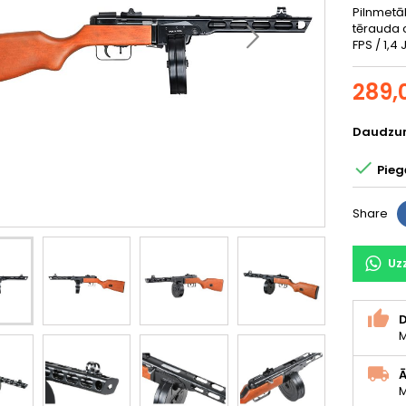
Pilnmetāl
tērauda 
FPS / 1,4
289,
Daudzu

Pieg
Share
Uz
D
M
Ā
M