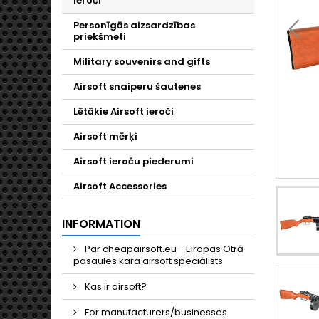
ieroči
Personīgās aizsardzības
priekšmeti
Military souvenirs and gifts
Airsoft snaiperu šautenes
Lētākie Airsoft ieroči
Airsoft mērķi
Airsoft ieroču piederumi
Airsoft Accessories
INFORMATION
Par cheapairsoft.eu - Eiropas Otrā
pasaules kara airsoft speciālists
Kas ir airsoft?
For manufacturers/businesses