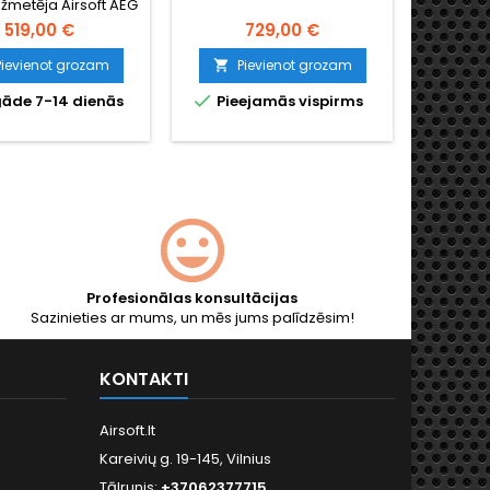
ožmetēja Airsoft AEG
- auten
 gadā Kijiro Nambu
metāla
519,00 €
729,00 €
rādātais un Otrā
šautene 
ules kara laikā
sistēmu
Pievienot grozam
Pievienot grozam
P


tais. Īsta koka koka
iek


āde 7-14 dienās
Pieejamās vispirms
Nol
 uz metāla korpusa,
regulēj
turīgs augšpusē
WWII
vēts 700 patronu
ko
ns, ~320 FPS. 1170
mm, 6500 g.
Profesionālas konsultācijas
Sazinieties ar mums, un mēs jums palīdzēsim!
KONTAKTI
Airsoft.lt
Kareivių g. 19-145, Vilnius
Tālrunis:
+37062377715