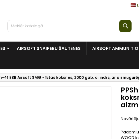
L
Mekl
NES
AIRSOFT SNAIPERU ŠAUTENES
AIRSOFT AMMUNITIO
-41 EBB Airsoft SMG - īstas koksnes, 2000 gab. cilindrs, ar aizmugurēj
PPSh-
koksn
aizm
Novērtē
Padomju 
WOOD kom