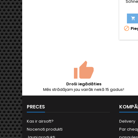
Schnel
g
š
metāllā

airsoft 

Pie
ikonis
patronu
pilnsp
rindu 
Pisto
Hana
"Zvai
Droši iegādāties
Mēs strādājam jau vairāk nekā 15 gadus!
PRECES
KOMPĀ
Kas ir airsoft?
Delivery
Nocenoti produkti
Par cheap
Jauni produkti
pasaules 