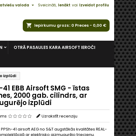

atviešu valoda
Sveicināti,
Ienākt
vai
Izveidot profilu
ēt
Iepirkumu grozs:
0
Preces -
0,00 €
N
OTRĀ PASAULES KARA AIRSOFT IEROČI
o izplūdi
41 EBB Airsoft SMG - īstas
es, 2000 gab. cilindrs, ar
ugurējo izplūdi
jums
Uzrakstīt recenziju
PPSh-41 airsoft AEG no S&T augstākās kvalitātes REAL-
plektācijā ar elektrisko aizmugurējo triecienu.