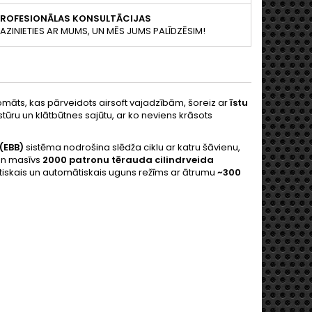
PROFESIONĀLAS KONSULTĀCIJAS
AZINIETIES AR MUMS, UN MĒS JUMS PALĪDZĒSIM!
āts, kas pārveidots airsoft vajadzībām, šoreiz ar
īstu
stūru un klātbūtnes sajūtu, ar ko neviens krāsots
(EBB)
sistēma nodrošina slēdža ciklu ar katru šāvienu,
un masīvs
2000 patronu tērauda cilindrveida
tiskais un automātiskais uguns režīms ar ātrumu
~300