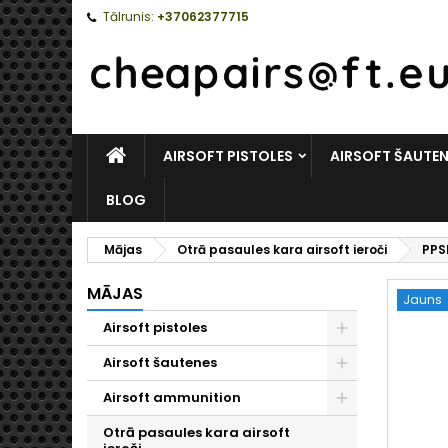
Tālrunis:
+37062377715
MĀJAS
AIRSOFT PISTOLES
AIRSOFT ŠAUTE
BLOG
Mājas
Otrā pasaules kara airsoft ieroči
PPSh
MĀJAS
Jauns
Airsoft pistoles
Toggle
Airsoft šautenes
Toggle
Airsoft ammunition
Toggle
Otrā pasaules kara airsoft