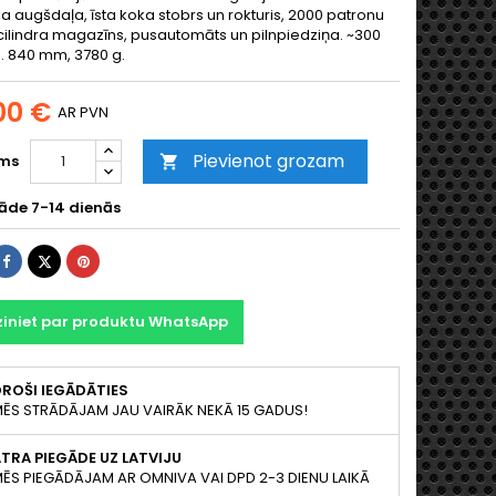
a augšdaļa, īsta koka stobrs un rokturis, 2000 patronu
cilindra magazīns, pusautomāts un pilnpiedziņa. ~300
 J. 840 mm, 3780 g.
00 €
AR PVN
Pievienot grozam
ms

āde 7-14 dienās
Share
Tweet
Pinterest
ziniet par produktu WhatsApp
ROŠI IEGĀDĀTIES
ĒS STRĀDĀJAM JAU VAIRĀK NEKĀ 15 GADUS!
TRA PIEGĀDE UZ LATVIJU
ĒS PIEGĀDĀJAM AR OMNIVA VAI DPD 2-3 DIENU LAIKĀ