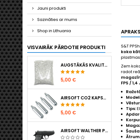
Jauni produkti
Sazināties ar mums
Shop in Lithuania
APRAK
S&T PPSh
VISVAIRĀK PĀRDOTIE PRODUKTI
koka kāt
plastmas
AUGSTĀKĀS KVALITĀTES 6 MM AIRSOFT LODĪTES 0,20 G – 1000 GAB., NEAIZĶERAS, PRECĪZA ŠAUŠANA
Zem koka 
radot reāl
magazī
5,00 €
FPS / 1,4 
Ražotā
Modeli
AIRSOFT CO2 KAPSULAS 12 G, 5 GAB. IEPAKOJUMĀ – RAŽOTAS UNGĀRIJĀ, ES, AUGSTĀKĀ KVALITĀTE
Vēstu
Tips:
El
5,00 €
Apdar
Korpus
Magaz
AIRSOFT WALTHER PPK/S ATSPERU PISTOLE
Šaušan
Ātrum