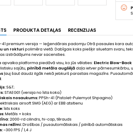
S
STS
PRODUKTA DETAĻAS
RECENZIJAS
-41 premium versija — leģendārais padomju Otrā pasaules kara autom
u un rokturi
polimēra vietā. Dabīgais koks piešķir siluetam svaru, tek
as izstrādājums nevar sacensties.
apvalka platforma piedāvā visu, ko jūs vēlaties:
Electric Blow-Back 
istisku sajūtu,
pilnībā metāla augšējā
daļa ietver pārnesumkārbu, 
ns
ļauj šaut daudz ilgāk nekā jebkurš parastais magazīns. Pusautomā
J
.
js:
S&T;
s:
STAEG01 (versija no īsta koka)
riskais nosaukums:
PPSh-41 (Pistolet-Pulemyot Shpagina)
ektriskais airsoft SMG (AEG) ar EBB atsitienu
e:
īsts koks
s:
Metāls + koks
īna:
2000-rd cilindrs, hi-cap, tērauds
as režīmi:
Drošības / pusautomātiskais / pilnībā automātiskais
s:
~300 FPS / 1,4 J