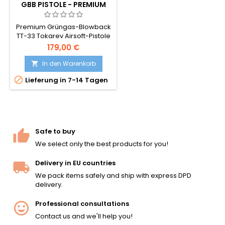
GBB PISTOLE - PREMIUM
VARIANTE, STÄRKERER
BLOWBACK, SOWJET WWII
Premium Grüngas-Blowback
TT-33 Tokarev Airsoft-Pistole
- stärkerer Kick, höhere
179,00 €
Geschwindigkeit und ein
größeres 14-Schuss-Magazin
In den Warenkorb

als die Standardvariante.

Lieferung in 7-14 Tagen
Sowjetische Seitenwaffe aus
dem Zweiten Weltkrieg,
entworfen von Fyodor
Tokarev. ~310 FPS / 0,84 J, 194
mm, 680 g.
Safe to buy
We select only the best products for you!
Delivery in EU countries
We pack items safely and ship with express DPD
delivery.
Professional consultations
Contact us and we'll help you!