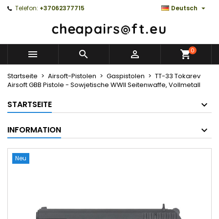

Telefon:
+37062377715
Deutsch
0



Startseite
Airsoft-Pistolen
Gaspistolen
TT-33 Tokarev
Airsoft GBB Pistole - Sowjetische WWII Seitenwaffe, Vollmetall
STARTSEITE
INFORMATION
Neu