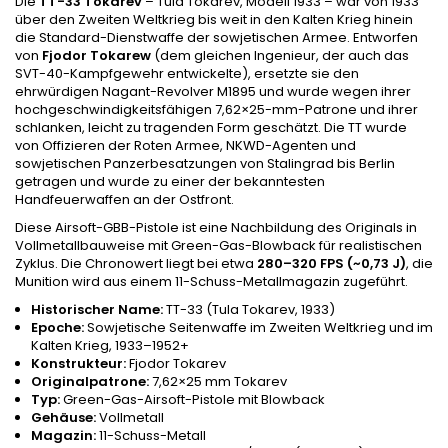
Die
TT-33 Tokarev
– Tula Tokarev, Modell 1933 – war von 1933
über den Zweiten Weltkrieg bis weit in den Kalten Krieg hinein
die Standard-Dienstwaffe der sowjetischen Armee. Entworfen
von
Fjodor Tokarew
(dem gleichen Ingenieur, der auch das
SVT-40-Kampfgewehr entwickelte), ersetzte sie den
ehrwürdigen Nagant-Revolver M1895 und wurde wegen ihrer
hochgeschwindigkeitsfähigen 7,62×25-mm-Patrone und ihrer
schlanken, leicht zu tragenden Form geschätzt. Die TT wurde
von Offizieren der Roten Armee, NKWD-Agenten und
sowjetischen Panzerbesatzungen von Stalingrad bis Berlin
getragen und wurde zu einer der bekanntesten
Handfeuerwaffen an der Ostfront.
Diese Airsoft-GBB-Pistole ist eine Nachbildung des Originals in
Vollmetallbauweise mit Green-Gas-Blowback für realistischen
Zyklus. Die Chronowert liegt bei etwa
280–320 FPS (~0,73 J)
, die
Munition wird aus einem 11-Schuss-Metallmagazin zugeführt.
Historischer Name:
TT-33 (Tula Tokarev, 1933)
Epoche:
Sowjetische Seitenwaffe im Zweiten Weltkrieg und im
Kalten Krieg, 1933–1952+
Konstrukteur:
Fjodor Tokarev
Originalpatrone:
7,62×25 mm Tokarev
Typ:
Green-Gas-Airsoft-Pistole mit Blowback
Gehäuse:
Vollmetall
Magazin:
11-Schuss-Metall