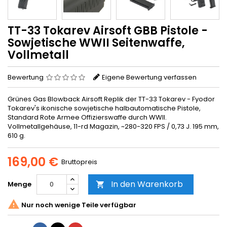
TT-33 Tokarev Airsoft GBB Pistole -
Sowjetische WWII Seitenwaffe,
Vollmetall
Bewertung
Eigene Bewertung verfassen
Grünes Gas Blowback Airsoft Replik der TT-33 Tokarev - Fyodor
Tokarev's ikonische sowjetische halbautomatische Pistole,
Standard Rote Armee Offizierswaffe durch WWII.
Vollmetallgehäuse, 11-rd Magazin, ~280-320 FPS / 0,73 J. 195 mm,
610 g.
169,00 €
Bruttopreis
In den Warenkorb
Menge


Nur noch wenige Teile verfügbar