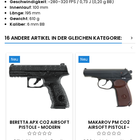
Geschwindigkeit:
~280–320 FPS / 0,73 J (0,20 g BB)
Innenlauf:
100 mm
Länge:
195 mm
Gewicht:
610 g
Kaliber:
6 mm BB
16 ANDERE ARTIKEL IN DER GLEICHEN KATEGORIE:
>
<
Neu
Neu
BERETTA APX CO2 AIRSOFT
MAKAROV PM CO2
PISTOLE - MODERN
AIRSOFT PISTOLE -
STRIKER-FIRED DUTY
IKONISCHE SOWJETISCHE
REPLICA, HALF-BLOWBACK
WAFFE AUS DEM KALTEN