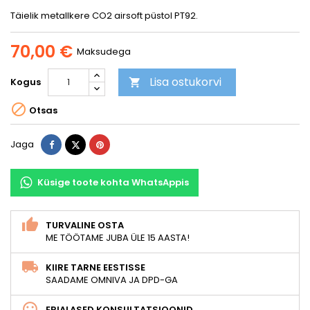
Täielik metallkere CO2 airsoft püstol PT92.
70,00 €
Maksudega
Lisa ostukorvi
Kogus


Otsas
Jaga
Tweet
Pinterest
Jaga
Küsige toote kohta WhatsAppis
TURVALINE OSTA
ME TÖÖTAME JUBA ÜLE 15 AASTA!
KIIRE TARNE EESTISSE
SAADAME OMNIVA JA DPD-GA
ERIALASED KONSULTATSIOONID