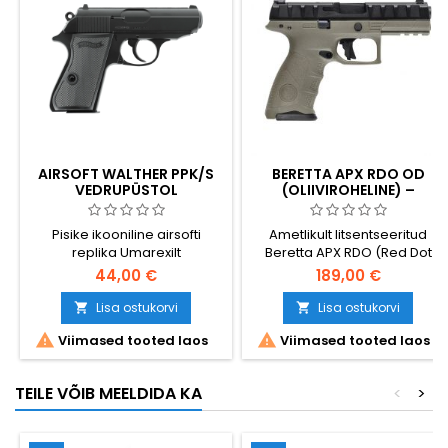
AIRSOFT WALTHER PPK/S
BERETTA APX RDO OD
VEDRUPÜSTOL
(OLIIVIROHELINE) –
TÄISGAASIGA GBB-
AIRSOFT-PÜSTOL,
Pisike ikooniline airsofti
Ametlikult litsentseeritud
LITSENTSITUD, OPTIKAGA
replika Umarexilt
Beretta APX RDO (Red Dot
ÜHILDUV
Optic ready) oliivrohelises
44,00 €
189,00 €
(OD) värvitoonis.
Täisgaasiline metallist lükker,
Lisa ostukorvi
Lisa ostukorvi


veenev tagasilöök.


Viimased tooted laos
Viimased tooted laos
Kaasaegne löökriiviga
teenistusrelv, millel on üks
airsofti maailma
TEILE VÕIB MEELDIDA KA
<
>
mugavamaid Itaalia
disainiga käepidemeid. 22-
lasuline salv, Picatinny-siin,