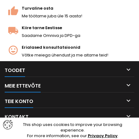
Turvaline osta
Me töötame juba üle 15 aasta!
Kiire tarne Eestisse
Saadame Omniva ja DPD-ga
Erialased konsultatsioonid
Võtke meiega ühendust ja me aitame teid!

TOODET

MEIE ETTEVÕTE

TEIE KONTO

KONTAKT
This shop uses cookies to improve your browsing
experience.
Facebook
Instagram
For more information, see our
Privacy Policy
.