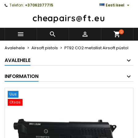

Telefon:
+37062377715
Eesti keel
0



Avalehele
Airsoft pistols
PT92 CO2 metallist Airsoft püstol
AVALEHELE
INFORMATION
Uus
Otsas