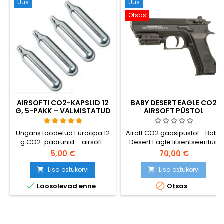
pööratav salve
Uus
Uus
vabastusnupp. Kvaliteetne,
Otsas
ilus, valmis tõsiseks...
AIRSOFTI CO2-KAPSLID 12
BABY DESERT EAGLE CO2
G, 5-PAKK – VALMISTATUD
AIRSOFT PÜSTOL
UNGARIS, EL,
ESMAKLASSILINE KVALITEET
Ungaris toodetud Euroopa 12
Airoft CO2 gaasipüstol - Baby
g CO2-padrunid – airsoft-
Desert Eagle litsentseeritud
turu parimad. Rohkem laske
replika, originaallogode ja -
5,00 €
70,00 €
padruni kohta kui odavatel
märkidega.
Hiina importkaupadel,
Lisa ostukorvi
Lisa ostukorvi


ühtlane rõhk, lekkeid ei esine.


Laosolevad enne
Otsas
5-pakend, sobivad igale
CO2-airsoft-püstolile ja -
vintpüssile.