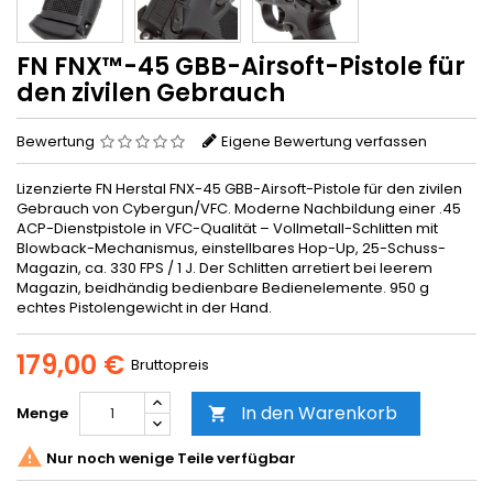
FN FNX™-45 GBB-Airsoft-Pistole für
den zivilen Gebrauch
Bewertung
Eigene Bewertung verfassen
Lizenzierte FN Herstal FNX-45 GBB-Airsoft-Pistole für den zivilen
Gebrauch von Cybergun/VFC. Moderne Nachbildung einer .45
ACP-Dienstpistole in VFC-Qualität – Vollmetall-Schlitten mit
Blowback-Mechanismus, einstellbares Hop-Up, 25-Schuss-
Magazin, ca. 330 FPS / 1 J. Der Schlitten arretiert bei leerem
Magazin, beidhändig bedienbare Bedienelemente. 950 g
echtes Pistolengewicht in der Hand.
179,00 €
Bruttopreis
In den Warenkorb
Menge


Nur noch wenige Teile verfügbar