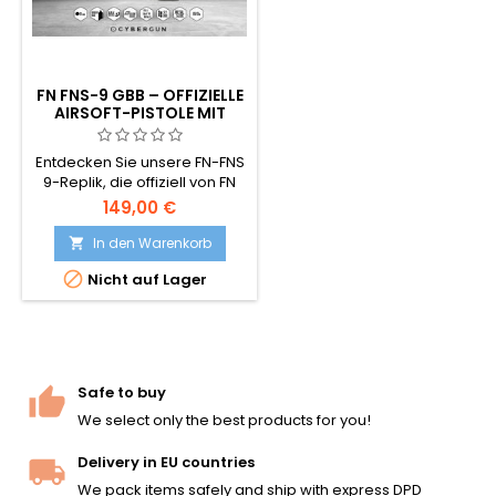
FN FNS-9 GBB – OFFIZIELLE
AIRSOFT-PISTOLE MIT
METALLSCHLITTEN
Entdecken Sie unsere FN-FNS
9-Replik, die offiziell von FN
Herstal lizenziert ist. Diese
149,00 €
kompakte Gas-Pistole bietet
eine hervorragende Leistung
In den Warenkorb

und ist damit die ideale

Nicht auf Lager
Zweitwaffe!
Safe to buy
We select only the best products for you!
Delivery in EU countries
We pack items safely and ship with express DPD