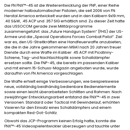
Die FN FNX™-45 ist die Weiterentwicklung der FNP, einer Reihe
moderner halbautomatischer Pistolen, die seit 2006 von FN
Herstal America entwickelt wurden und in den Kalibern 9x19 mm,
.40 S&W, .45 ACP und .357 SIG erhältlich sind. Zu dieser Zeit hatte
das USSOCOM gerade zwei Militärprogramme
zusammengeführt: das „Future Handgun System“ (FHS) der US-
Armee und die „Special Operations Forces Combat Pistol“. Ziel
war es, den US-Streitkräften eine Handfeuerwaffe anzubieten,
die die in die Jahre gekommenen M9A1 nach 20 Jahren treuer
Dienste durch eine Waffe im Kaliber .45 ACP mit Picatinny-
Schiene, Tag- und Nachtsichtoptik sowie Schalldämpfer
ersetzen sollte. Die FNP-45, die bereits im passenden Kaliber
und mit einem 15-Schuss-Magazin angeboten wurde, wurde
daraufhin von FN America vorgeschlagen.
Die Waffe erhielt einige Verbesserungen, wie beispielsweise
neue, vollständig beidhändig bedienbare Bedienelemente
sowie einen leicht überarbeiteten Schlitten und Rahmen. Nach
zweijähriger Entwicklungsarbeit entstand die FNX™-45 in zwei
Versionen: Standard oder Tactical mit Gewindelauf, erhöhten
Visieren für den Einsatz eines Schalldämpfers und einem
kompakten Red-Dot-Schlitz.
Obwohl das JCP-Programm keinen Erfolg hatte, konnte die
FNX™-45 Videospielentwickler überzeugen und tauchte unter