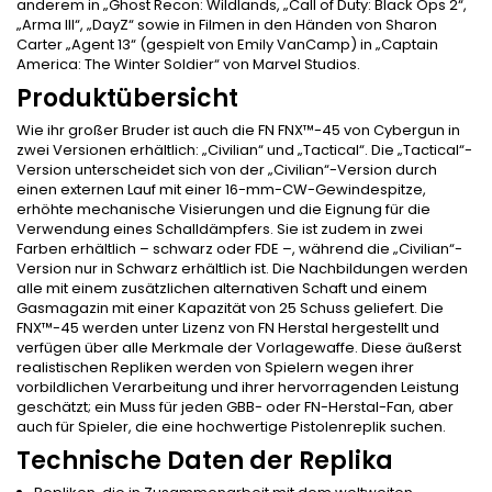
anderem in „Ghost Recon: Wildlands, „Call of Duty: Black Ops 2“,
„Arma III“, „DayZ“ sowie in Filmen in den Händen von Sharon
Carter „Agent 13“ (gespielt von Emily VanCamp) in „Captain
America: The Winter Soldier“ von Marvel Studios.
Produktübersicht
Wie ihr großer Bruder ist auch die FN FNX™-45 von Cybergun in
zwei Versionen erhältlich: „Civilian“ und „Tactical“. Die „Tactical“-
Version unterscheidet sich von der „Civilian“-Version durch
einen externen Lauf mit einer 16-mm-CW-Gewindespitze,
erhöhte mechanische Visierungen und die Eignung für die
Verwendung eines Schalldämpfers. Sie ist zudem in zwei
Farben erhältlich – schwarz oder FDE –, während die „Civilian“-
Version nur in Schwarz erhältlich ist. Die Nachbildungen werden
alle mit einem zusätzlichen alternativen Schaft und einem
Gasmagazin mit einer Kapazität von 25 Schuss geliefert. Die
FNX™-45 werden unter Lizenz von FN Herstal hergestellt und
verfügen über alle Merkmale der Vorlagewaffe. Diese äußerst
realistischen Repliken werden von Spielern wegen ihrer
vorbildlichen Verarbeitung und ihrer hervorragenden Leistung
geschätzt; ein Muss für jeden GBB- oder FN-Herstal-Fan, aber
auch für Spieler, die eine hochwertige Pistolenreplik suchen.
Technische Daten der Replika