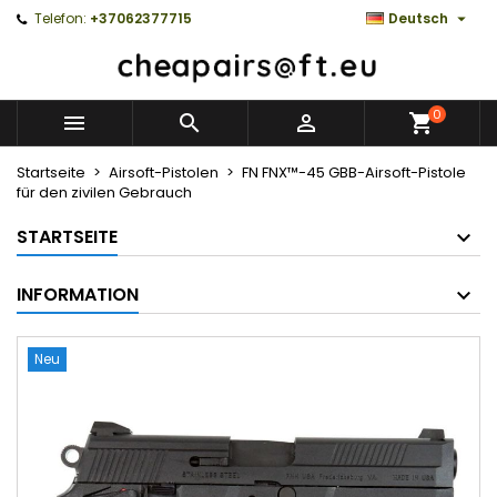

Telefon:
+37062377715
Deutsch
0



Startseite
Airsoft-Pistolen
FN FNX™-45 GBB-Airsoft-Pistole
für den zivilen Gebrauch
STARTSEITE
INFORMATION
Neu