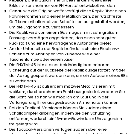
Repliken, die in Zusammenarbeit mit dem weltweiten
Exklusivlizenznehmer von FN Herstal entwickelt wurden
Genau wie die Originalwaffe verfügt diese Replik über einen
Polymerrahmen und einen Metallschlitten. Der rutschfeste
Griff kann mit alternativen Schaftteilen ausgestattet werden,
um die Ergonomie zu verbessern
Die Replik wird von einem Gasmagazin mit sehr großem
Fassungsvermögen angetrieben, das einen sehr guten
Rückstoß und eine hervorragende Autonomie bietet
An der Unterseite der Replik befindet sich eine Picatinny-
Schiene zum Anbringen von Zubehör wie einer
Taschenlampe oder einem Laser
Die FNXTM-45 ist mit einer beidhändig bedienbaren
Sicherung auf der Rückseite der Replik ausgestattet, mit der
der Abzug gesperrt werden kann, um ein Abfeuern eines BBs
zu verhindern
Die FNXTM-45 ist außerdem mit zwei Metallvisieren mit
weißem, durchbrochenem Punkt ausgestattet, wodurch Sie
die Sichtlinie so nah wie möglich am Lauf und in der
Verlängerung Ihrer ausgestreckten Arme halten können
Bei den Tactical-Versionen können Sie zudem einen
Schalldämpfer anbringen, indem Sie den Schutzring
entfernen, wodurch ein 16-mm-Gewinde im Uhrzeigersinn
freigelegt wird
Die Tactical-Versionen verfügen zudem über eine