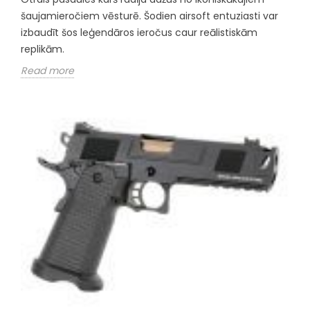
šaujamieročiem vēsturē. Šodien airsoft entuziasti var
izbaudīt šos leģendāros ieročus caur reālistiskām
replikām.
Read more