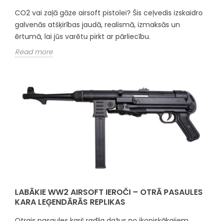
CO2 vai zaļā gāze airsoft pistolei? Šis ceļvedis izskaidro
galvenās atšķirības jaudā, realismā, izmaksās un
ērtumā, lai jūs varētu pirkt ar pārliecību.
Read more
LABĀKIE WW2 AIRSOFT IEROČI – OTRĀ PASAULES
KARA LEĢENDĀRĀS REPLIKAS
Otrais pasaules karš radīja dažus no ikoniskākajiem