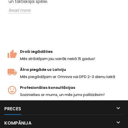
un taktiskajai spēlei.
Read more
Droši iegādāties
Mēs strādājam jau vairāk nekā 15 gadus!
Ātra piegāde uz Latviju
Mēs piegādājam ar Omniva vai DPD 2-3 dienu laikā
Profesionālas konsultācijas
Sazinieties ar mums, un mēs jums palīdzēsim!

PRECES

KOMPĀNIJA