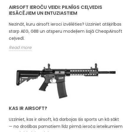
AIRSOFT IEROČU VEIDI: PILNĪGS CEĻVEDIS
IESĀCĒJIEM UN ENTUZIASTIEM
Nezināt, kuru airsoft ieroci izvēlēties? Uzziniet atšķirības
starp AEG, GBB un atsperu modeļiem šajā CheapAirsoft
ceļvedī.
Read more
KAS IR AIRSOFT?
Uzziniet, kas ir airsoft, kā darbojas šis sports un kā sākt
— no drošības pamatiem līdz pirmā ieroča ieteikumiem