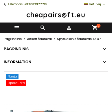

Telefonas:
+37062377715
Lietuvių
0



Pagrindinis
Airsoft šautuvai
Spyruoklinis šautuvas AK47
PAGRINDINIS
INFORMATION
Nauja
Išparduota