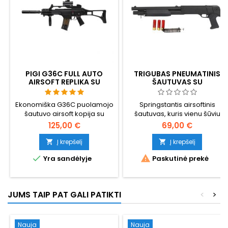
PIGI G36C FULL AUTO
TRIGUBAS PNEUMATINIS
AIRSOFT REPLIKA SU
ŠAUTUVAS SU
PRIEDAIS
TIKROVIŠKAIS ŠOVINIAIS
Ekonomiška G36C puolamojo
Springstantis airsoftinis
šautuvo airsoft kopija su
šautuvas, kuris vienu šūviu
daugybe priedų. Šaudo
iššauna 3 kulkas!
125,00 €
69,00 €
pusiau ir visiškai automatiniu
režimu. Nedidelė šūvio galia,
Į krepšelį
Į krepšelį


todėl tinka jaunesniems


Yra sandėlyje
Paskutinė prekė
naudotojams. Modelis:
Umarex 2.5621, EAN:
4000844426284
JUMS TAIP PAT GALI PATIKTI
<
>
Nauja
Nauja