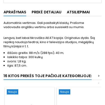
APRAŠYMAS
PREKĖ DETALIAU
ATSILIEPIMAI
Automatinis vertimas. Gali pasitaikyti klaidų. Prašome
vadovautis anglišku vertimu arba susisiekti su mumis.
Lengva, bet labai tikroviška AK47 kopija. Originalus dydis. Šią
repliką naudoja teatrai, kino ir televizijos studijos, mėgėjiškų
filmų kūrėjai ir t. t.
iššūvio greitis: 88 m/s (288 fps); 40 m;
laikiklio talpa: 300 kulkų;
svoris: 1,8 kg;
ilgis: 87,5 cm.
16 KITOS PREKĖS TOJE PAČIOJE KATEGORIJOJE:
>
<
Nauja
Nauja