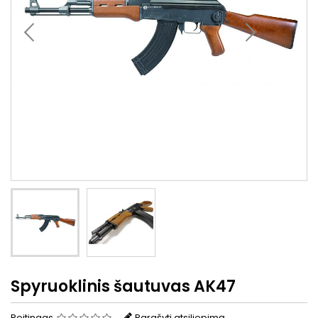
Spyruoklinis šautuvas AK47
Reitingas
Parašyti atsiliepimą