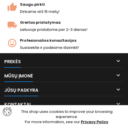
Saugu pirkti
Dirbame virš 15 metų!
Greitas pristatymas
Lietuvoje pristatome per 2-3 dienas!
Profesionalios konsultacijos
Susisiekite ir padėsime išsirinkti!

PREKĖS

MŪSŲ ĮMONĖ

JŪSŲ PASKYRA

KONTAKTAI
This shop uses cookies to improve your browsing
experience.
Facebook
Instagram
For more information, see our
Privacy Policy
.