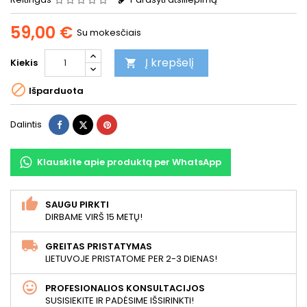
59,00 €
Su mokesčiais
Į krepšelį
Kiekis


Išparduota
Dalintis
Twitter
Pinterest
Dalintis
Klauskite apie produktą per WhatsApp
SAUGU PIRKTI
DIRBAME VIRŠ 15 METŲ!
GREITAS PRISTATYMAS
LIETUVOJE PRISTATOME PER 2-3 DIENAS!
PROFESIONALIOS KONSULTACIJOS
SUSISIEKITE IR PADĖSIME IŠSIRINKTI!