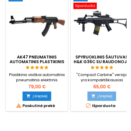
Išparduota
AK47 PNEUMATINIS
SPYRUOKLINIS ŠAUTUVAS
AUTOMATINIS PLASTIKINIS
H&K G36C SU RAUDONOJO
PISTOLETAS
TAŠKO TAIKIKLIU,
DUSLINTUVU, RANKENA
Plastikinis visiškai automatinis
"Compact Carbine" versija
pneumatinis elektrinis
yra kompaktiškiausias
šautuvas. Cyma CM022
legendinio HK G36
79,00 €
65,00 €
automatinio šautuvo
variantas. Šiame šautuve
Į krepšelį
Į krepšelį


įrengtos "Picatinny" bėgeliai


Paskutinė prekė
Išparduota
taikikliams ir priedams tvirtinti,
taip pat prisukamas blykstės
gaubtas ir priekinė rankena.