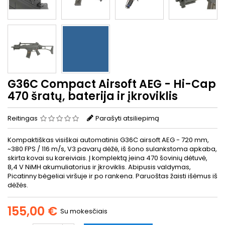
G36C Compact Airsoft AEG - Hi-Cap
470 šratų, baterija ir įkroviklis
Reitingas
Parašyti atsiliepimą
Kompaktiškas visiškai automatinis G36C airsoft AEG - 720 mm,
~380 FPS / 116 m/s, V3 pavarų dėžė, iš šono sulankstoma apkaba,
skirta kovai su kareiviais. Į komplektą įeina 470 šovinių dėtuvė,
8,4 V NiMH akumuliatorius ir įkroviklis. Abipusis valdymas,
Picatinny bėgeliai viršuje ir po rankena. Paruoštas žaisti išėmus iš
dėžės.
155,00 €
Su mokesčiais