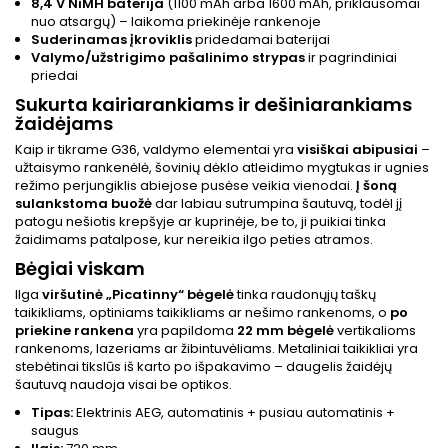
8,4 V NiMH baterija
(1100 mAh arba 1600 mAh, priklausomai
nuo atsargų) – laikoma priekinėje rankenoje
Suderinamas įkroviklis
pridedamai baterijai
Valymo/užstrigimo pašalinimo strypas
ir pagrindiniai
priedai
Sukurta kairiarankiams ir dešiniarankiams
žaidėjams
Kaip ir tikrame G36, valdymo elementai yra
visiškai abipusiai
–
užtaisymo rankenėlė, šovinių dėklo atleidimo mygtukas ir ugnies
režimo perjungiklis abiejose pusėse veikia vienodai.
Į
šoną
sulankstoma buožė
dar labiau sutrumpina šautuvą, todėl jį
patogu nešiotis krepšyje ar kuprinėje, be to, ji puikiai tinka
žaidimams patalpose, kur nereikia ilgo peties atramos.
Bėgiai viskam
Ilga
viršutinė „Picatinny“ bėgelė
tinka raudonųjų taškų
taikikliams, optiniams taikikliams ar nešimo rankenoms, o
po
priekine rankena
yra papildoma
22 mm bėgelė
vertikalioms
rankenoms, lazeriams ar žibintuvėliams. Metaliniai taikikliai yra
stebėtinai tikslūs iš karto po išpakavimo – daugelis žaidėjų
šautuvą naudoja visai be optikos.
Tipas:
Elektrinis AEG, automatinis + pusiau automatinis +
saugus