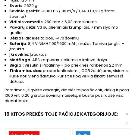
Ilgis:
720 mm
Svoris:
2620 g
Šovinio greitis:
~380 FPS / 116 m/s / 1,34 J (0,20 g šratai
šoviniai)
Vidinis vamzdis:
260 mm × 6,03 mm siauras
Pavarų dėžė:
V3 su plieniniais krumpliais, 7 mm slydimo
guoliai
Dėklas:
didelės talpos, ~470 šovinių
Baterija:
8,4 V NiMH 1100/1600 mAh, mažas Tamiya jungtis –
įtraukta
Įkroviklis:
Įtrauktas
Medžiaga:
ABS korpusas + aliuminio imtuvo dalys
Bėgiai:
Viršutinis Picatinny + po priekinės rankenos 22 mm
Tinkamiausias:
pradedantiesiems, CQB žaidėjams, visiems,
kurie nori vieno šautuvo, kuris tiesiog veikia iškart išėmus iš
dėžutės
Patarimas: įsigykite atsarginį didelės talpos šovinių dėklą ir porą
1000 vnt. 0,20 g šratai šovinių maišelių, ir būsite pasiruošę visai
dienai lauke.
16 KITOS PREKĖS TOJE PAČIOJE KATEGORIJOJE:
>
<
Išpardavimas!
Nauja