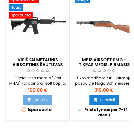
Nauja
Išparduota
VISIŠKAI METALINIS
MP18 AIRSOFT SMG -
AIRSOFTINIS ŠAUTUVAS
TIKRAS MEDIS, PIRMASIS
COLT M4A1 CARBINE
AUTOMATAS
Oficiali viso metalo "Colt
Tikro medžio MP 18 - pirmojo
M4A1" karabino airsoft kopija.
pasaulyje Hugo Schmeisserio
Sunkusis, elektrinis, pusiau ir
sukurto ir 1918 m. Vokietijos
199,00 €
319,00 €
visiškai automatinis. Modelis:
kariuomenėje pradėto
"Cybergun 180865"
naudoti pistoleto-šautuvo
Į krepšelį
Į krepšelį


replika. Tikro medžio baldai,


Išparduota
Pristatymas per 7-14
metalinis korpusas, 110 šovinių
dienų
plieninis dėtuvė, ~310 FPS.