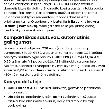
serijos variantas, kurį naudoja SAS, GROM, Bundeswehr ir
daugelis kitų elito dalinių. Ši airsofto kopija pasižymi tokia pačia
kompaktiška forma, išskleidžiamu buožu ir abiem rankomis
valdomais valdymo elementais už pradedantiesiems
prieinamą kainą. O geriausia –
baterija ir įkroviklis jau yra
įtraukti į komplektą
, todėl galėsite žaisti jau pirmą dieną,
nesiblaškydami ieškodami priedų.
Kompaktiškas šautuvas, automatinis
galingumas
Išskleisto buožo ilgis yra
720 mm
(sulankstyto – daug
trumpesnis), todėl G36C yra pakankamai trumpas CQB, tačiau
pasižymi šautuvo lygio našumu:
~380 FPS / 116 m/s / 1,34 J su
0,20 g šratais
, V3 pavarų dėže, ABS stūmokliu su aliuminio
įvorėmis, plieniniais krumpliais ir 7 mm slydimo guoliais.
260 mm
siauras 6,03 mm vidinis vamzdis
užtikrina nuoseklius šūvius iki
~30–40 m su standartinėmis dalimis.
Kas yra dėžutėje
G36C airsoft AEG
– visiškai surinktas, gamyklos patikrintas
chronografu
Didelės talpos šovinių dėklas, ~470 šovinių
– užsukite
ratuką, kad įdėtumėte šovinius, daug žaidimo laiko tarp
perkrovimų