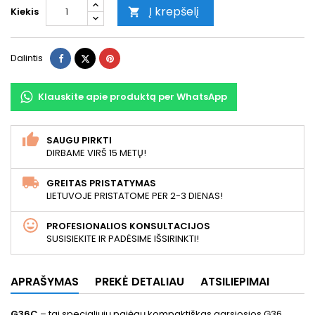
Į krepšelį
Kiekis

Dalintis
Twitter
Pinterest
Dalintis
Klauskite apie produktą per WhatsApp
SAUGU PIRKTI
DIRBAME VIRŠ 15 METŲ!
GREITAS PRISTATYMAS
LIETUVOJE PRISTATOME PER 2-3 DIENAS!
PROFESIONALIOS KONSULTACIJOS
SUSISIEKITE IR PADĖSIME IŠSIRINKTI!
APRAŠYMAS
PREKĖ DETALIAU
ATSILIEPIMAI
G36C
– tai specialiųjų pajėgų kompaktiškas garsiosios G36