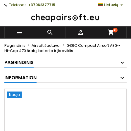

Telefonas:
+37062377715
Lietuvių
0



Pagrindinis
Airsoft šautuvai
G36C Compact Airsoft AEG -
Hi-Cap 470 šratų, baterija ir įkroviklis
PAGRINDINIS
INFORMATION
Nauja