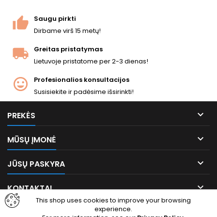
Saugu pirkti
Dirbame virš 15 metų!
Greitas pristatymas
Lietuvoje pristatome per 2-3 dienas!
Profesionalios konsultacijos
Susisiekite ir padėsime išsirinkti!

PREKĖS

MŪSŲ ĮMONĖ

JŪSŲ PASKYRA

KONTAKTAI
This shop uses cookies to improve your browsing
experience.
Facebook
Instagram