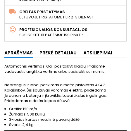
GREITAS PRISTATYMAS
LIETUVOJE PRISTATOME PER 2-3 DIENAS!
PROFESIONALIOS KONSULTACIJOS
SUSISIEKITE IR PADĖSIME IŠSIRINKTI!
APRAŠYMAS
PREKĖ DETALIAU
ATSILIEPIMAI
Automatinis vertimas. Gali pasitaikyti klaidų. Prašome
vadovautis anglišku vertimu arba susisiekti su mumis.
Nebrangus ir labai patikimas airsofto pistoletas AK47
Kalašnikov. Šis šautuvas varomas elektra, pridedama
įkraunama baterija ir įkroviklis. Labai tikslus ir galingas.
Pridedamas didelės talpos dėtuvė.
Greitis: 120 m/s
Žurnalas: 500 kulkų
3-iosios kartos metalinė pavarų dėžė
Svoris: 2,4 kg