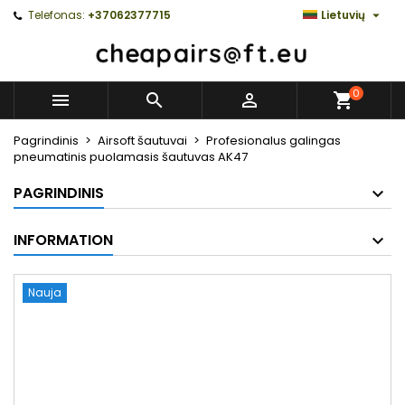

Telefonas:
+37062377715
Lietuvių
0



Pagrindinis
Airsoft šautuvai
Profesionalus galingas
pneumatinis puolamasis šautuvas AK47
PAGRINDINIS
INFORMATION
Nauja