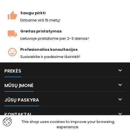
Saugu pirkti
Dirbame virš 15 metų!
Greitas pristatymas
Lietuvoje pristatome per 2-3 dienas!
Profesionalios konsultacijos
Susisiekite ir padėsime išsirinkti!

PREKĖS

MŪSŲ ĮMONĖ

JŪSŲ PASKYRA

KONTAKTAI
This shop uses cookies to improve your browsing
experience.
Facebook
Instagram