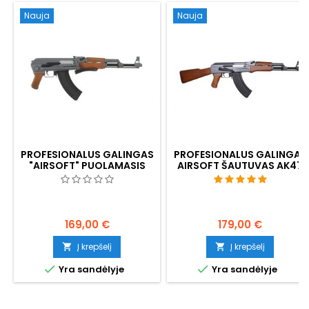
užrakto dalimis. Komplekte
yra 2 dėtuvės.
Nauja
Nauja
PROFESIONALUS GALINGAS
PROFESIONALUS GALINGAS
"AIRSOFT" PUOLAMASIS
AIRSOFT ŠAUTUVAS AK47
ŠAUTUVAS AK47S
169,00 €
179,00 €
Į krepšelį
Į krepšelį




Yra sandėlyje
Yra sandėlyje