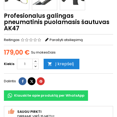
Profesionalus galingas
pneumatinis puolamasis šautuvas
AK47
Reitingas
Parašyti atsiliepimą
179,00 €
Su mokesčiais
Į krepšelį
Kiekis

Dalintis
Twitter
Pinterest
Dalintis
Klauskite apie produktą per WhatsApp
SAUGU PIRKTI
DIRBAME VIRŠ 15 METŲ!