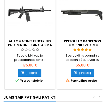
AUTOMATINIS ELEKTRINIS
PISTOLETO RANKENOS
PNEUMATINIS GINKLAS M4
POMPINIO VEIKIMO
FLEX, ATNAUJINTAS
AIRSOFT ŠAUTUVAS
(SHOTGUNAS) -
Tobula M4 kopija
Spyruoklinis pompinis
KOMPAKTIŠKAS ANTRINIS,
pradedantiesiems ir
airsoftinis šautuvas su
BE BUOŽĖS
pažengusiems naudotojams
kompaktiška pistoleto
175,00 €
65,00 €
su galimybe atnaujinti.
rankena - be buožės, tik su
Kokybiškos medžiagos, tiek
pistoleto rankena ir pompa.
Į krepšelį
Į krepšelį


apdaila, tiek mechanika,
Dėl trumpo 675 mm ilgio jis


Yra sandėlyje
Paskutinė prekė
greitai keičiama spyruoklė.
idealiai tinka kaip antrinis
Labai tvirtas plastikinis
trumpojo nuotolio šautuvas,
korpusas.
kurį galima nešiotis ant
nugaros. Sunkus 1385 g
JUMS TAIP PAT GALI PATIKTI
<
>
aliuminio ir sustiprinto nailono
korpusas su metalinėmis