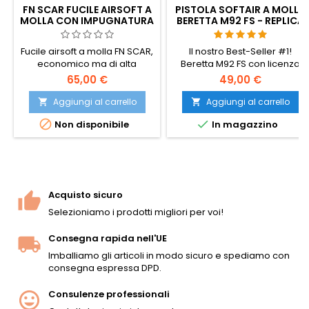
FN SCAR FUCILE AIRSOFT A
PISTOLA SOFTAIR A MOLLA
MOLLA CON IMPUGNATURA
BERETTA M92 FS - REPLICA
TATTICA
UFFICIALE UMAREX
Fucile airsoft a molla FN SCAR,
Il nostro Best-Seller #1!
economico ma di alta
Beretta M92 FS con licenza
qualità, con licenza ufficiale.
ufficiale Umarex. Cane
65,00 €
49,00 €
mobile, componenti in
metallo e loghi autentici.
Aggiungi al carrello
Aggiungi al carrello


Perfetta per l'inverno.


Non disponibile
In magazzino
Acquisto sicuro
Selezioniamo i prodotti migliori per voi!
Consegna rapida nell'UE
Imballiamo gli articoli in modo sicuro e spediamo con
consegna espressa DPD.
Consulenze professionali