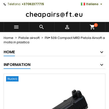

Telefono:
+37062377715
Italiano
0



Home
Pistole airsoft
FN® 509 Compact MRD Pistola Airsoft a
molla in plastica
HOME
INFORMATION
Nuovo