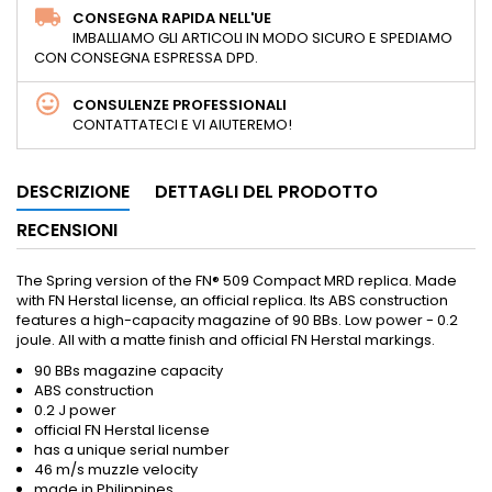
CONSEGNA RAPIDA NELL'UE
IMBALLIAMO GLI ARTICOLI IN MODO SICURO E SPEDIAMO
CON CONSEGNA ESPRESSA DPD.
CONSULENZE PROFESSIONALI
CONTATTATECI E VI AIUTEREMO!
DESCRIZIONE
DETTAGLI DEL PRODOTTO
RECENSIONI
The Spring version of the FN® 509 Compact MRD replica. Made
with FN Herstal license, an official replica. Its ABS construction
features a high-capacity magazine of 90 BBs. Low power - 0.2
joule. All with a matte finish and official FN Herstal markings.
90 BBs magazine capacity
ABS construction
0.2 J power
official FN Herstal license
has a unique serial number
46 m/s muzzle velocity
made in Philippines