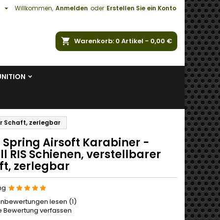

h
Willkommen,
Anmelden
oder
Erstellen Sie ein Konto
e
Warenkorb
0
Artikel -
0,00 €
NITION
er Schaft, zerlegbar
Spring Airsoft Karabiner -
l RIS Schienen, verstellbarer
ft, zerlegbar
ng
nbewertungen lesen (
1
)
e Bewertung verfassen