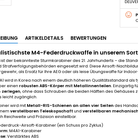
DELIVE
C
EIBUNG
ARTIKELDETAILS
BEWERTUNGEN
alistischste M4-Federdruckwaffe in unserem Sor
ist der bekannteste Sturmkarabiner des 21. Jahrhunderts – die Stand
nd Strafverfolgungsbehörden eingesetzt wird. Diese Airsoft-Nachbildun
rgewehr, als Ersatz für Ihre AEG oder als leise Übungswaffe für Indo
1 wird in Korea nach einem deutlich höheren Qualitätsstandard als 
über einen
robusten ABS-Körper mit Metallinnenteilen
. Einzigartig
 zerlegen
, ohne dass Schrauben die beiden Hälften des Gehäuses zu
leicht zugänglich.
iner wird mit
Metall-RIS-Schienen an allen vier Seiten
des Handsch
einem
verstellbaren Teleskopschaft
und
verstellbaren mechanisch
ich Reichweite und Präzision einstellbar.
derdruck-Airsoft-Karabiner (ein Schuss pro Zyklus)
orm:
M4A1-Karabiner
se:
Verstärktes ABS