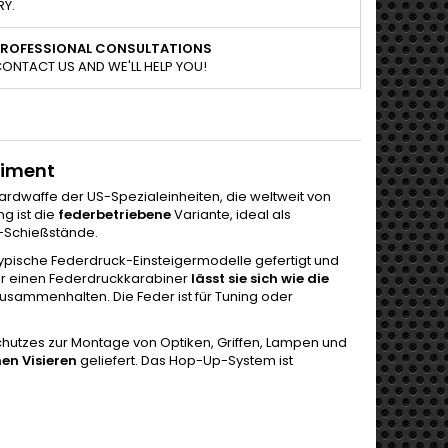
RY.
PROFESSIONAL CONSULTATIONS
ONTACT US AND WE'LL HELP YOU!
timent
ardwaffe der US-Spezialeinheiten, die weltweit von
g ist die
federbetriebene
Variante, ideal als
or-Schießstände.
typische Federdruck-Einsteigermodelle gefertigt und
 für einen Federdruckkarabiner
lässt sie sich wie die
sammenhalten. Die Feder ist für Tuning oder
utzes zur Montage von Optiken, Griffen, Lampen und
en Visieren
geliefert. Das Hop-Up-System ist