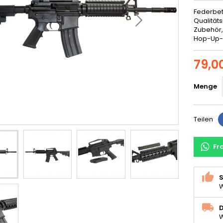
Federbet
Qualitäts
Zubehör,
Hop-Up-S
79,0
Menge
Teilen
Fr
S
W
D
W