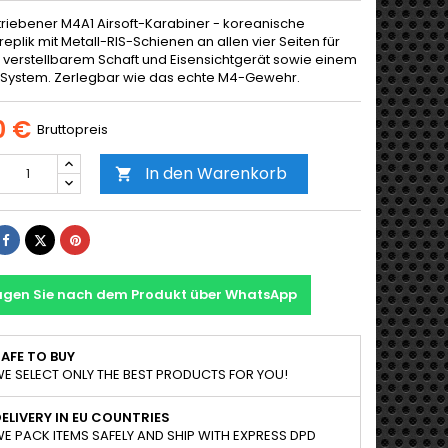
riebener M4A1 Airsoft-Karabiner - koreanische
replik mit Metall-RIS-Schienen an allen vier Seiten für
 verstellbarem Schaft und Eisensichtgerät sowie einem
ystem. Zerlegbar wie das echte M4-Gewehr.
0 €
Bruttopreis
In den Warenkorb

Teilen
Tweet
Pinterest
agen Sie nach dem Produkt über WhatsApp
AFE TO BUY
E SELECT ONLY THE BEST PRODUCTS FOR YOU!
ELIVERY IN EU COUNTRIES
E PACK ITEMS SAFELY AND SHIP WITH EXPRESS DPD