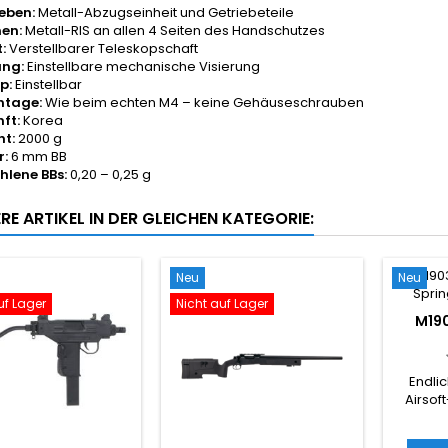
eben:
Metall-Abzugseinheit und Getriebeteile
en:
Metall-RIS an allen 4 Seiten des Handschutzes
:
Verstellbarer Teleskopschaft
ung:
Einstellbare mechanische Visierung
p:
Einstellbar
tage:
Wie beim echten M4 – keine Gehäuseschrauben
ft:
Korea
t:
2000 g
r:
6 mm BB
lene BBs:
0,20 – 0,25 g
RE ARTIKEL IN DER GLEICHEN KATEGORIE:
Neu
Neu
uf Lager
Nicht auf Lager
M190
FEDE
Endli
Airsof
berüh
amerik