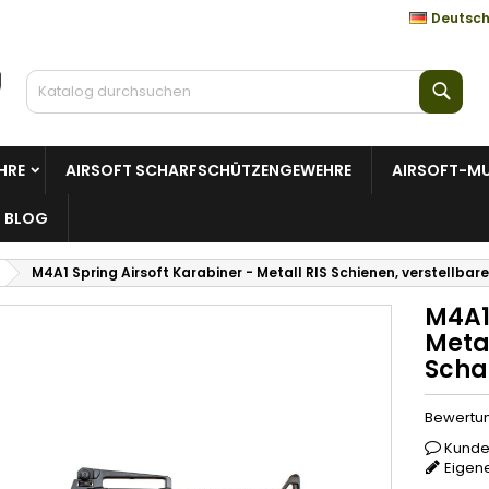
Deutsc
Such
HRE
AIRSOFT SCHARFSCHÜTZENGEWEHRE
AIRSOFT-MU
BLOG
M4A1 Spring Airsoft Karabiner - Metall RIS Schienen, verstellbar
M4A1 
Metal
Scha
Bewertu
Kunde
Eigen