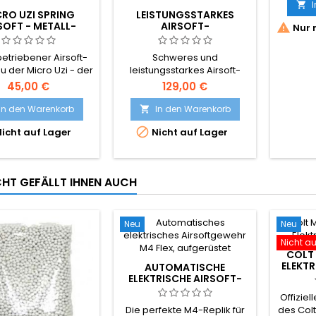
M190

RO UZI SPRING
LEISTUNGSSTARKES
SOFT - METALL-
AIRSOFT-

Nur 
LAPPSCHAFT,
SCHARFSCHÜTZENGEWEHR
OREANISCHE
FN SPR™
etriebener Airsoft-
Schweres und
LLUNG, IKONISCHE
 der Micro Uzi - der
leistungsstarkes Airsoft-
RAELISCHE SMG
igen israelischen
Scharfschützengewehr FN
45,00 €
129,00 €
-Maschinenpistole.
SPR™, offizielle FN Herstal-
isch hergestellt für
Nachbildung.
In den Warenkorb
In den Warenkorb

höhere

icht auf Lager
Nicht auf Lager
eitungsqualität, mit
Klappschaft, Metall-
ebel, Metall-Abzug
icherheit, Metall-
ICHT GEFÄLLT IHNEN AUCH
-Fangmechanismus.
p-Magazin mit 175
. Kompakt 265 mm,
580 g.
Neu
Neu
Nicht au
COLT 
ELEKTR
AUTOMATISCHE
S
ELEKTRISCHE AIRSOFT-
WAFFE M4 FLEX,
Offizie
AUFGERÜSTET
Die perfekte M4-Replik für
des Col