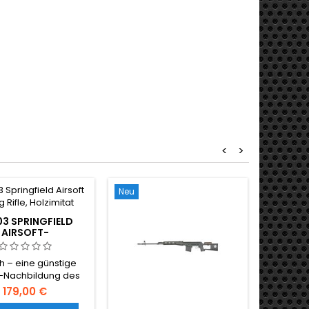
<
>
Neu
Neu
Out of st
3 SPRINGFIELD
AIRSOFT-
RDRUCKGEWEHR,
HOLZIMITAT
ch – eine günstige
t-Nachbildung des
mten historischen
179,00 €
anischen Gewehrs