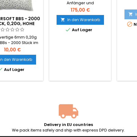
Anfänger und
elek
Fortgeschrittene mit
Stur
175,00 €
Aufrüstungsmöglichkeiten.
Cy

RSOFT BBS - 2000
Hochwertige Materialien,
In den Warenkorb

K, 0,20G, HOHE

N
sowohl bei der
QUALITÄT

Auf Lager
Verarbeitung als auch bei
der Mechanik,
ertige 6mm 0,20g
Schnellwechsel-Feder. Sehr
 BBs - 2000 Stück im
robustes
l. Das universelle
10,00 €
Kunststoffgehäuse.
dard-BB-Gewicht,
atibel mit nahezu
In den Warenkorb
 AEG-Gewehren und

Auf Lager
etriebenen Waffen.
nahtlose Oberfläche,
hmässiger 5,95mm
esser, zuverlässige
Zuführung.
Delivery in EU countries
We pack items safely and ship with express DPD delivery.