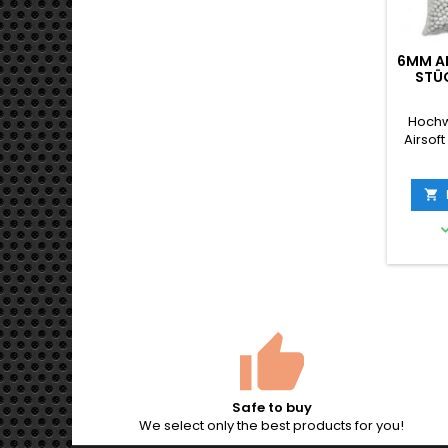
6MM AI
STÜC
Hochw
Airsoft
Beute
Stan
komp

allen
federb
Glatte 
gleic
Durchm
Safe to buy
We select only the best products for you!