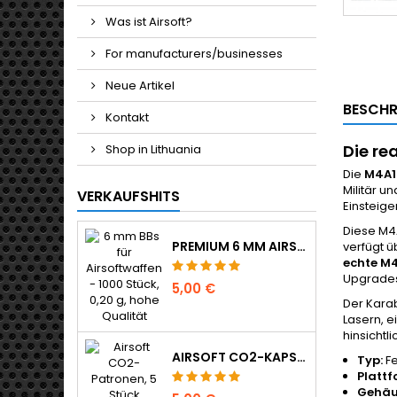
Was ist Airsoft?
For manufacturers/businesses
Neue Artikel
BESCHR
Kontakt
Die re
Shop in Lithuania
Die
M4A1
Militär u
VERKAUFSHITS
Einsteige
Diese M4A
PREMIUM 6 MM AIRSOFT BBS 0,20 G - 1000 SCHUSS, NICHT KLEMMEND, GERADE SCHIESSEND
verfügt 
echte M4
Upgrades 
5,00 €
Der Karab
Lasern, 
hinsichtl
AIRSOFT CO2-KAPSELN 12G 5ER-PACK - HERGESTELLT IN UNGARN, EU, PREMIUM QUALITÄT
Typ:
Fe
Plattf
Gehäu