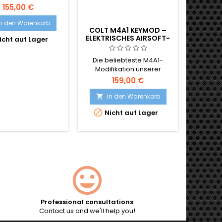
trisches Airsoft-
Nac
155,00 €
mgewehr. Modell:
elekt
bergun 180860
Vollau
In den Warenkorb
I

COLT M4A1 KEYMOD –
Cyb
ELEKTRISCHES AIRSOFT-

icht auf Lager
Ni
STURMGEWEHR
Die beliebteste M4A1-
Modifikation unserer
Kunden – die Colt M4A1
159,00 €
Keymod, die unter Lizenz
von Colt hergestellt wird
In den Warenkorb

und die originalen

Nicht auf Lager
Markenzeichen und
Kennzeichnungen trägt.
Professional consultations
Contact us and we'll help you!