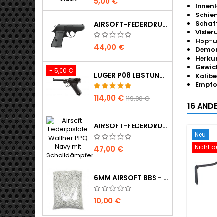
5,00 €
Innenl
Schien
Schaft
AIRSOFT-FEDERDRUCKPISTOLE WALTHER PPK/S
Visier
Hop-u
44,00 €
Demon
Herkun
Gewich
- 5,00 €
LUGER P08 LEISTUNGSSTARKE VOLLMETALL CO2 AIRSOFT PISTOLE - UMAREX LEGENDS
Kalibe
Empfoh
114,00 €
119,00 €
16 ANDE
AIRSOFT-FEDERDRUCKPISTOLE WALTHER PPQ NAVY MIT SCHALLDÄMPFER
Neu
Nicht a
47,00 €
6MM AIRSOFT BBS - 2000 STÜCK, 0,20G, HOHE QUALITÄT
10,00 €