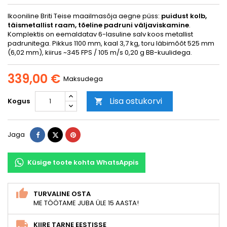
Ikooniline Briti Teise maailmasõja aegne püss:
puidust kolb,
täismetallist raam, tõeline padruni väljaviskamine
.
Komplektis on eemaldatav 6-lasuline salv koos metallist
padrunitega. Pikkus 1100 mm, kaal 3,7 kg, toru läbimõõt 525 mm
(6,02 mm), kiirus ~345 FPS / 105 m/s 0,20 g BB-kuulidega.
339,00 €
Maksudega
Lisa ostukorvi
Kogus

Jaga
Tweet
Pinterest
Jaga
Küsige toote kohta WhatsAppis
TURVALINE OSTA
ME TÖÖTAME JUBA ÜLE 15 AASTA!
KIIRE TARNE EESTISSE