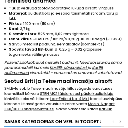
Tehnilised andmed
Tüüp:
vedruga töötav pööratava lukuga airsoft-vintpüss
Materjal:
puidust kolb ja eesosa; täismetallist raam, toru ja
lukk
Pikkus:
1 100 mm (110 cm)
Kaal:
3,7 kg
Sisemine toru:
525 mm, 6,02 mm tightbore
Lennukiirus:
~345 FPS / 105 m/s 0,20 g BB-kuulidega (~0,95 J)
Salv:
6 metallist padrunit, eemaldatav (komplektis)
Soovitatavad BB-kuulid:
0,25 g – 0,32 g täpsuse
tagamiseks välitingimustes
Pakend sisaldab kuut metallist padrunit. Need kasutavad sama
padrunimudelit kui meie
Kar98k pärispuidust
ja
Kar98
polümeersed
vintraketid – varuosad on omavahel vahetatavad.
Seotud Briti ja Teise maailmasõja airsoft
SMLE-le sobib Teise maailmasõja liitlasvägede varustuses
loomulikult kõrvale
STEN MK2 täisterasest püstolkuulipilduja
lähivõitluseks või hilisem
Lee-Enfield No. 4 Mk I
teenistusvintpüss.
Idarinde liitlasvägede varustuse kohta vaata
Mosin-Nagant
1891/30 PU snaipervintpüssi
. Saksa vastaseid katab
Kar98k
.
SAMAS KATEGOORIAS ON VEEL 16 TOODET :
<
>