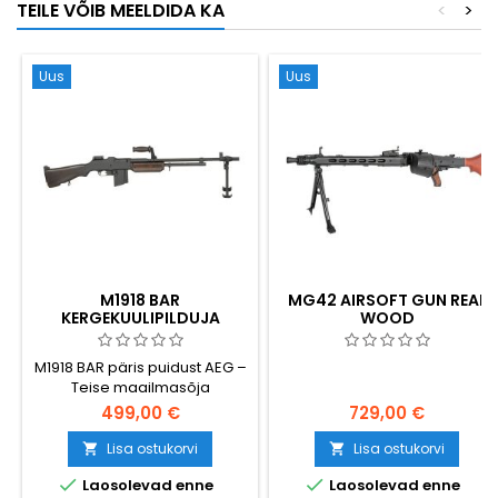
TEILE VÕIB MEELDIDA KA
<
>
laskekaugusega
(~1,14 J). Komplektis 5
sekundaarkuulipildujaks,
metallist hülssi.
mida saab seljas kanda.
Raske 1385 g kaaluv
Uus
Uus
alumiiniumist ja tugevdatud
nailonist korpus koos
metallist kepiosadega.
Sisaldab 2 padrunit.
M1918 BAR
MG42 AIRSOFT GUN REAL
KERGEKUULIPILDUJA
WOOD
KOOPIA - PÄRIS PUIT
M1918 BAR päris puidust AEG –
Teise maailmasõja
legendaarne Browning
499,00 €
729,00 €
automaatpüssi koopia.
Täismetall, päris tumedaks
Lisa ostukorvi
Lisa ostukorvi


lakitud puit, 6,4 kg kaal,


Laosolevad enne
Laosolevad enne
terasest kahejalgne