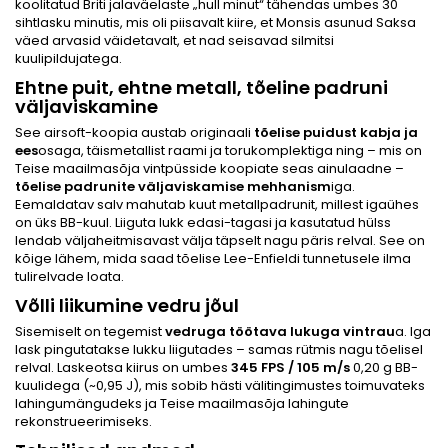
koolitatud Briti jalaväelaste „hull minut“ tähendas umbes 30
sihtlasku minutis, mis oli piisavalt kiire, et Monsis asunud Saksa
väed arvasid väidetavalt, et nad seisavad silmitsi
kuulipildujatega.
Ehtne puit, ehtne metall, tõeline padruni
väljaviskamine
See airsoft-koopia austab originaali
tõelise puidust kabja ja
ees
osaga, täismetallist raami ja torukomplektiga ning – mis on
Teise maailmasõja vintpüsside koopiate seas ainulaadne –
tõelise padrunite väljaviskamise mehhanism
iga.
Eemaldatav salv mahutab kuut metallpadrunit, millest igaühes
on üks BB-kuul. Liiguta lukk edasi-tagasi ja kasutatud hülss
lendab väljaheitmisavast välja täpselt nagu päris relval. See on
kõige lähem, mida saad tõelise Lee-Enfieldi tunnetusele ilma
tulirelvade loata.
Võlli liikumine vedru jõul
Sisemiselt on tegemist
vedruga töötava lukuga vintrau
a. Iga
lask pingutatakse lukku liigutades – samas rütmis nagu tõelisel
relval. Laskeotsa kiirus on umbes
345 FPS / 105 m/s
0,20 g BB-
kuulidega (~0,95 J), mis sobib hästi välitingimustes toimuvateks
lahingumängudeks ja Teise maailmasõja lahingute
rekonstrueerimiseks.