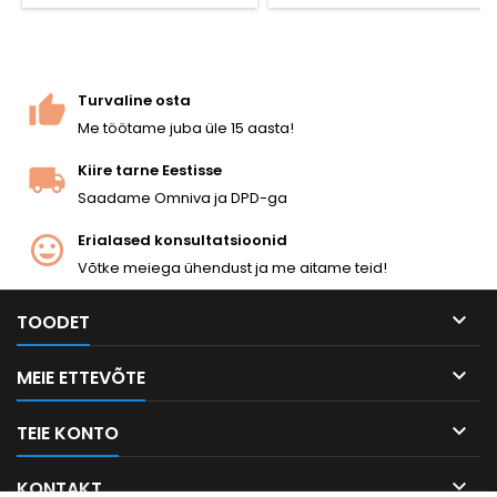
komplektis. Ainult täisauto.
Parim ajalooline airsoft LMG
kollektsionääridele ja
rekonstruktoritele.
Turvaline osta
Me töötame juba üle 15 aasta!
Kiire tarne Eestisse
Saadame Omniva ja DPD-ga
Erialased konsultatsioonid
Võtke meiega ühendust ja me aitame teid!

TOODET

MEIE ETTEVÕTE

TEIE KONTO

KONTAKT