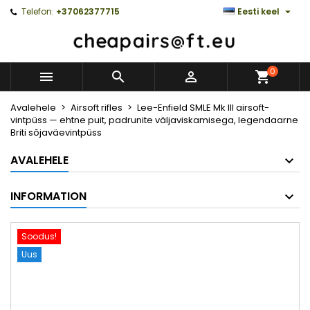

Telefon:
+37062377715
Eesti keel
0



Avalehele
Airsoft rifles
Lee-Enfield SMLE Mk III airsoft-
vintpüss — ehtne puit, padrunite väljaviskamisega, legendaarne
Briti sõjaväevintpüss
AVALEHELE
INFORMATION
Soodus!
Uus