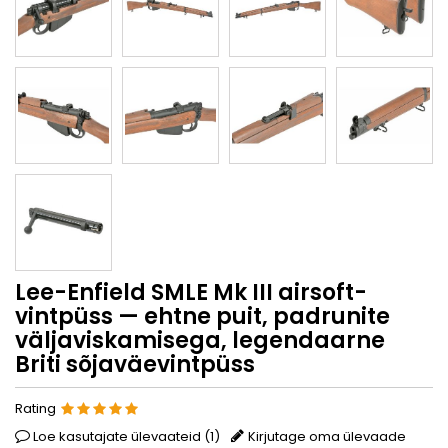
Lee-Enfield SMLE Mk III airsoft-
vintpüss — ehtne puit, padrunite
väljaviskamisega, legendaarne
Briti sõjaväevintpüss
Rating
Loe kasutajate ülevaateid (
1
)
Kirjutage oma ülevaade