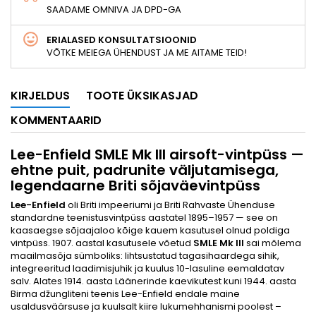
SAADAME OMNIVA JA DPD-GA
ERIALASED KONSULTATSIOONID
VÕTKE MEIEGA ÜHENDUST JA ME AITAME TEID!
KIRJELDUS
TOOTE ÜKSIKASJAD
KOMMENTAARID
Lee-Enfield SMLE Mk III airsoft-vintpüss —
ehtne puit, padrunite väljutamisega,
legendaarne Briti sõjaväevintpüss
Lee-Enfield
oli Briti impeeriumi ja Briti Rahvaste Ühenduse
standardne teenistusvintpüss aastatel 1895–1957 — see on
kaasaegse sõjaajaloo kõige kauem kasutusel olnud poldiga
vintpüss. 1907. aastal kasutusele võetud
SMLE Mk III
sai mõlema
maailmasõja sümboliks: lihtsustatud tagasihaardega sihik,
integreeritud laadimisjuhik ja kuulus 10-lasuline eemaldatav
salv. Alates 1914. aasta Läänerinde kaevikutest kuni 1944. aasta
Birma džungliteni teenis Lee-Enfield endale maine
usaldusväärsuse ja kuulsalt kiire lukumehhanismi poolest –