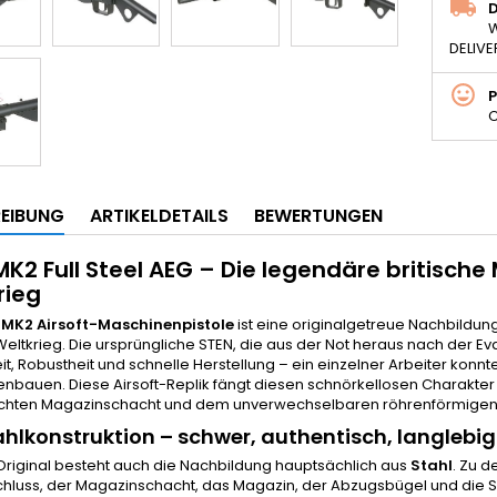
D
W
DELIVE
C
EIBUNG
ARTIKELDETAILS
BEWERTUNGEN
MK2 Full Steel AEG – Die legendäre britisch
rieg
 MK2 Airsoft-Maschinenpistole
ist eine originalgetreue Nachbildung
eltkrieg. Die ursprüngliche STEN, die aus der Not heraus nach der Ev
it, Robustheit und schnelle Herstellung – ein einzelner Arbeiter kon
auen. Diese Airsoft-Replik fängt diesen schnörkellosen Charakter mi
hten Magazinschacht und dem unverwechselbaren röhrenförmigen 
ahlkonstruktion – schwer, authentisch, langlebig
Original besteht auch die Nachbildung hauptsächlich aus
Stahl
. Zu d
hluss, der Magazinschacht, das Magazin, der Abzugsbügel und die Sch