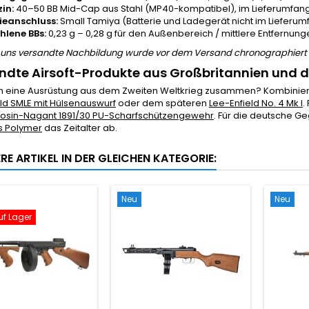
in:
40–50 BB Mid-Cap aus Stahl (MP40-kompatibel), im Lieferumfang
ieanschluss:
Small Tamiya (Batterie und Ladegerät nicht im Lieferum
lene BBs:
0,23 g – 0,28 g für den Außenbereich / mittlere Entfernunge
uns versandte Nachbildung wurde vor dem Versand chronographiert un
dte Airsoft-Produkte aus Großbritannien und d
len eine Ausrüstung aus dem Zweiten Weltkrieg zusammen? Kombinier
ld SMLE mit Hülsenauswurf
oder dem späteren
Lee-Enfield No. 4 Mk I
.
osin-Nagant 1891/30 PU-Scharfschützengewehr
. Für die deutsche G
s Polymer
das Zeitalter ab.
RE ARTIKEL IN DER GLEICHEN KATEGORIE:
Neu
Neu
uf Lager