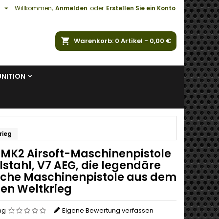

h
Willkommen,
Anmelden
oder
Erstellen Sie ein Konto
e
Warenkorb
0
Artikel -
0,00 €
NITION
rieg
 MK2 Airsoft-Maschinenpistole
lstahl, V7 AEG, die legendäre
ische Maschinenpistole aus dem
ten Weltkrieg
ng
Eigene Bewertung verfassen