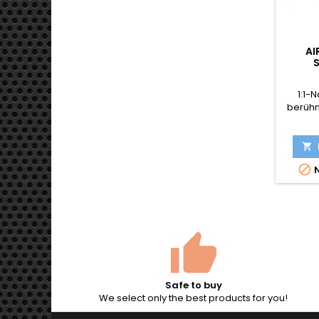
AI
F
MAS
1:1-
berühm
Zweite
MP40
Kun


N
Safe to buy
We select only the best products for you!