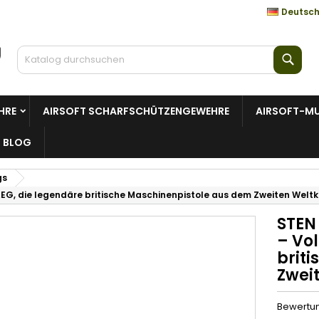
Deutsc
Such
HRE
AIRSOFT SCHARFSCHÜTZENGEWEHRE
AIRSOFT-MU
BLOG
gs
AEG, die legendäre britische Maschinenpistole aus dem Zweiten Weltk
STEN
– Vol
brit
Zwei
Bewertu