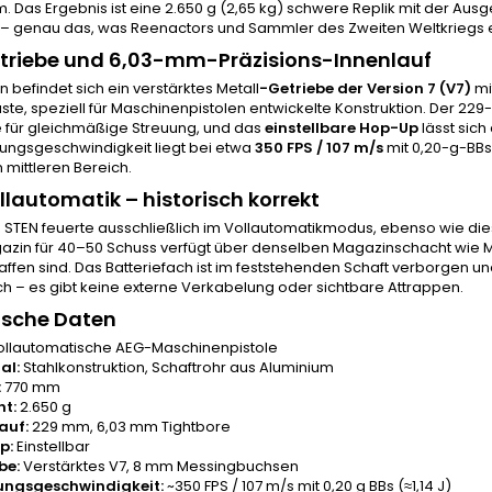
m. Das Ergebnis ist eine 2.650 g (2,65 kg) schwere Replik mit der 
s – genau das, was Reenactors und Sammler des Zweiten Weltkriegs 
triebe und 6,03-mm-Präzisions-Innenlauf
n befindet sich ein verstärktes Metall
-Getriebe
der Version 7 (V7)
mi
ste, speziell für Maschinenpistolen entwickelte Konstruktion. Der 2
e für gleichmäßige Streuung, und das
einstellbare Hop-Up
lässt sic
ungsgeschwindigkeit liegt bei etwa
350 FPS / 107 m/s
mit 0,20-g-BBs
m mittleren Bereich.
llautomatik – historisch korrekt
e STEN feuerte ausschließlich im Vollautomatikmodus, ebenso wie di
azin für 40–50 Schuss verfügt über denselben Magazinschacht wie 
ffen sind. Das Batteriefach ist im feststehenden Schaft verborgen u
h – es gibt keine externe Verkabelung oder sichtbare Attrappen.
ische Daten
llautomatische AEG-Maschinenpistole
al:
Stahlkonstruktion, Schaftrohr aus Aluminium
:
770 mm
t:
2.650 g
auf:
229 mm, 6,03 mm Tightbore
p:
Einstellbar
be:
Verstärktes V7, 8 mm Messingbuchsen
ngsgeschwindigkeit:
~350 FPS / 107 m/s mit 0,20 g BBs (≈1,14 J)