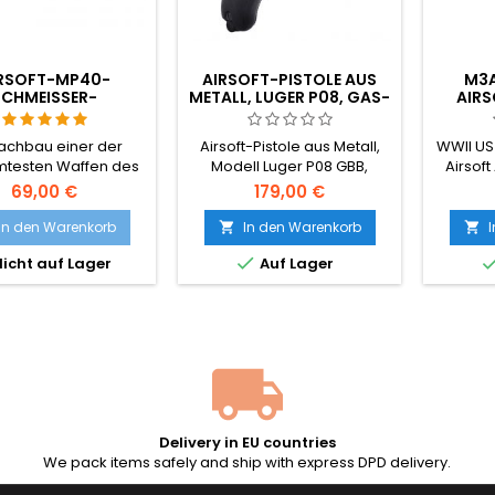
RSOFT-MP40-
AIRSOFT-PISTOLE AUS
M3A
SCHMEISSER-
METALL, LUGER P08, GAS-
AIRS
EDERANTRIEB-
BLOWBACK
VOLLM
CHINENPISTOLE
Nachbau einer der
Airsoft-Pistole aus Metall,
WWII US
testen Waffen des
Modell Luger P08 GBB,
Airsoft
n Weltkriegs – der
betrieben mit Green Gas.
69,00 €
179,00 €
 Schmeisser. Aus
Eine Nachbildung einer der
Stahlkon
ststoff gefertigt.
legendärsten Pistolen aller
Getrie
In den Warenkorb
In den Warenkorb


Zeiten, hergestellt in Taiwan,
Cap-Mag

icht auf Lager
Auf Lager
komplett aus Metall, schwer
Hop-
und robust.
kom
Maschin
ame
Ausrü
Krieg
Delivery in EU countries
We pack items safely and ship with express DPD delivery.