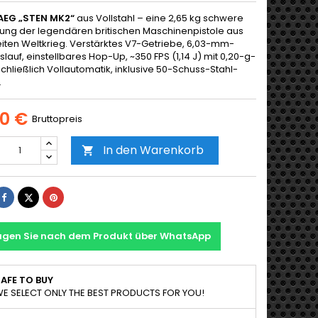
-AEG „STEN MK2“
aus Vollstahl – eine 2,65 kg schwere
ung der legendären britischen Maschinenpistole aus
ten Weltkrieg. Verstärktes V7-Getriebe, 6,03-mm-
slauf, einstellbares Hop-Up, ~350 FPS (1,14 J) mit 0,20-g-
chließlich Vollautomatik, inklusive 50-Schuss-Stahl-
.
00 €
Bruttopreis
In den Warenkorb

Teilen
Tweet
Pinterest
agen Sie nach dem Produkt über WhatsApp
AFE TO BUY
E SELECT ONLY THE BEST PRODUCTS FOR YOU!