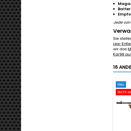
Magaz
Batter
Empfoh
Jede von 
Verwan
Sie stel
Lee-Enfie
wir das
M
Kar98 au
16 ANDE
Neu
Nicht a