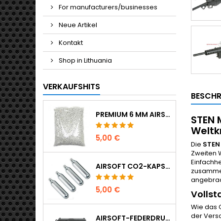
For manufacturers/businesses
Neue Artikel
Kontakt
Shop in Lithuania
VERKAUFSHITS
BESCHR
PREMIUM 6 MM AIRSOFT BBS 0,20 G - 1000 SCHUSS, NICHT KLEMMEND, GERADE SCHIESSEND
STEN 
Weltk
5,00 €
Die
STEN
Zweiten W
Einfachhe
AIRSOFT CO2-KAPSELN 12G 5ER-PACK - HERGESTELLT IN UNGARN, EU, PREMIUM QUALITÄT
zusammenb
angebrac
5,00 €
Vollst
Wie das 
der Versc
AIRSOFT-FEDERDRUCKPISTOLE WALTHER PPK/S