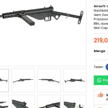
Airsoft
Nachbild
dem Zwei
Präzision
BBs, auss
Mid-Cap
219,
Menge
Teilen
Fr
S
W