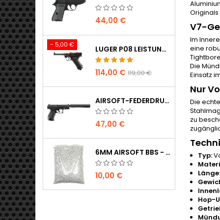
Aluminiu
Original
44,00 €
V7-Ge
Im Innere
- 5,00 €
eine robu
LUGER P08 LEISTUNGSSTARKE VOLLMETALL CO2 AIRSOFT PISTOLE - UMAREX LEGENDS
Tightbor
Die Münd
114,00 €
119,00 €
Einsatz i
Nur Vo
AIRSOFT-FEDERDRUCKPISTOLE WALTHER PPQ NAVY MIT SCHALLDÄMPFER
Die echt
Stahlmag
zu bescha
47,00 €
zugänglic
Techn
6MM AIRSOFT BBS - 2000 STÜCK, 0,20G, HOHE QUALITÄT
Typ:
Vo
Materi
Länge
10,00 €
Gewich
Innenl
Hop-U
Getrie
Mündu