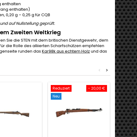
 enthalten
fang enthalten)
n, 0,20 g – 0,25 g für CQB
d auf Nullstellung geprüft.
em Zweiten Weltkrieg
en Sie die STEN mit dem britischen Dienstgewehr, dem
 Für die Rolle des alliierten Scharfschützen empfehlen
egenseite runden das
Kar98k aus echtem Holz
und das
<
>
Reduziert
- 20,00 €
Neu
Neu